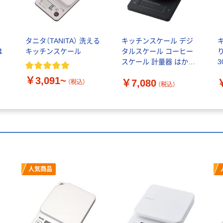
ジ
タニタ（TANITA） 洗える
キッチンスケール デジ
は
キッチンスケール
タルスケール コーヒー
り
位
スケール 計量器 はかり
3
最大2kg ブラック HCS-
￥3,091~
￥7,080
個
KS04BK エレコム 1個
（税込）
（税込）
人気商品