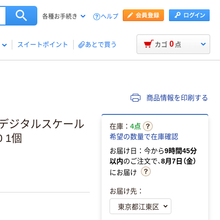
ヘルプ
各種お手続き
0
スイートポイント
あとで買う
カゴ
点
商品情報を印刷する
） デジタルスケール
在庫：
4点
 1個
希望の数量で在庫確認
お届け日：今から
9時間45分
以内
のご注文で、
8月7日（金）
にお届け
お届け先：