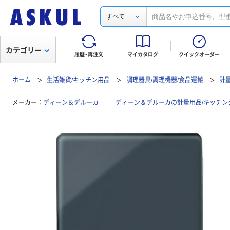
すべて
カテゴリー
履歴・再注文
マイカタログ
クイックオーダー
ホーム
生活雑貨/キッチン用品
調理器具/調理機器/食品運搬
計
メーカー
ディーン＆デルーカ
ディーン＆デルーカの計量用品/キッチン