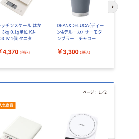
次のスライド
キッチンスケール はか
DEAN&DELUCA（ディー
amadana B
 3kg 0.1g単位 KJ-
ン&デルーカ） サーモタ
コーヒー
03-IV 1個 タニタ
ンブラー チャコール
￥10,83
グレー350ml 水筒 オフ
￥4,370
￥3,300
ィス 4549403114335 1
（税込）
（税込）
個
ページ：
1
／
2
人気商品