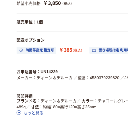
￥3,850
希望小売価格
（税込）
販売単位：1個
配送オプション
￥385
時間帯指定 指定可
置き場所指定 利用
（税込）
お申込番号：UN14229
メーカー：ディーン＆デルーカ
／型番：4580379239820
／J
商品詳細
ブランド名
ディーン＆デルーカ
／
カラー
チャコールグレ
489g
／
寸法
約幅180×奥行120×高さ25mm
もっと見る