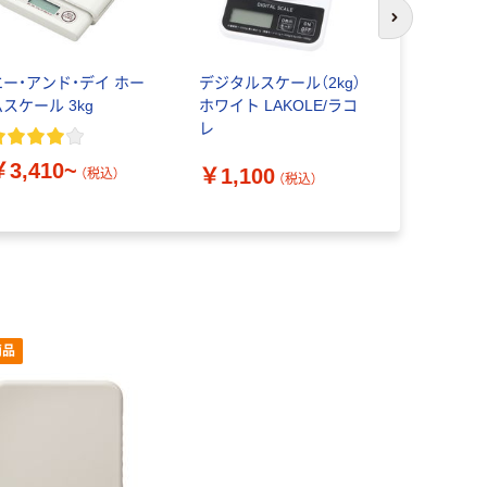
次のスライド
エー・アンド・デイ ホー
デジタルスケール（2kg）
タニタ ク
ムスケール 3kg
ホワイト LAKOLE/ラコ
ール 1kg K
レ
￥3,410~
￥1,740
￥1,100
（税込）
（税込）
商品