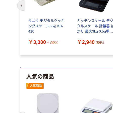
前のスライドへ
タニタ デジタルクッキ
キッチンスケール デ
ングスケール 2kg KD-
タルスケール 計量器 
410
かり 最大3kg 0.5g単
ブラック HCS-
￥3,300~
￥2,940
KSA02BK エレコム 1
（税込）
（税込）
人気の商品
人気商品