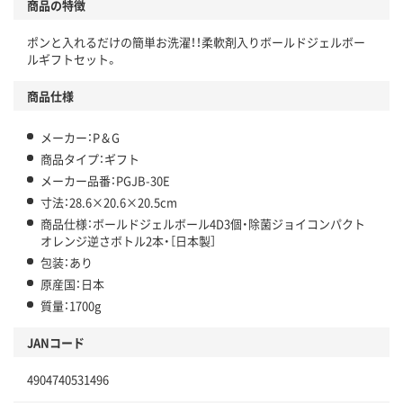
商品の特徴
ポンと入れるだけの簡単お洗濯！！柔軟剤入りボールドジェルボー
ルギフトセット。
商品仕様
メーカー：P＆G
商品タイプ：ギフト
メーカー品番：PGJB-30E
寸法：28.6×20.6×20.5cm
商品仕様：ボールドジェルボール4D3個・除菌ジョイコンパクト
オレンジ逆さボトル2本・［日本製］
包装：あり
原産国：日本
質量：1700g
JANコード
4904740531496