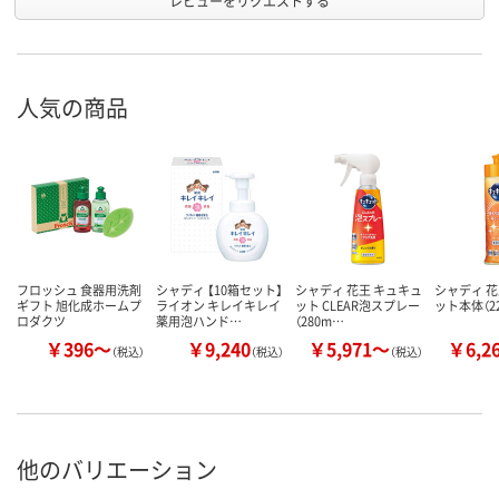
レビューをリクエストする
人気の商品
フロッシュ 食器用洗剤
シャディ 【10箱セット】
シャディ 花王 キュキュ
シャディ 花
ギフト 旭化成ホームプ
ライオン キレイキレイ
ット CLEAR泡スプレー
ット本体（22
ロダクツ
薬用泡ハンド…
（280m…
￥396～
￥9,240
￥5,971～
￥6,2
（税込）
（税込）
（税込）
他のバリエーション