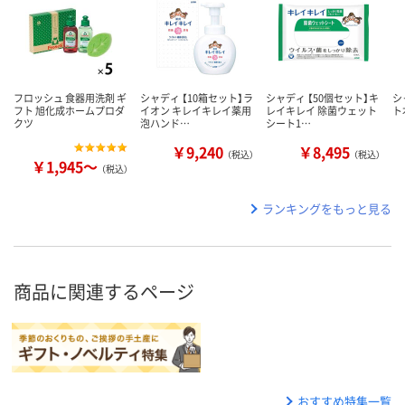
フロッシュ 食器用洗剤 ギ
シャディ 【10箱セット】ラ
シャディ 【50個セット】キ
シ
フト 旭化成ホームプロダ
イオン キレイキレイ薬用
レイキレイ 除菌ウェット
ト
クツ
泡ハンド…
シート1…
￥9,240
￥8,495
（税込）
（税込）
￥1,945～
（税込）
ランキングをもっと見る
商品に関連するページ
おすすめ特集一覧