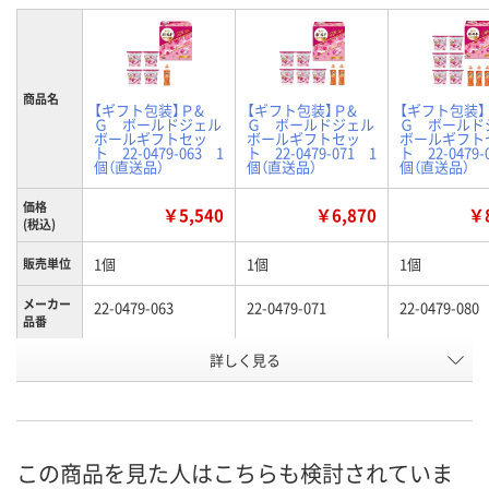
商品名
【ギフト包装】Ｐ&
【ギフト包装】Ｐ&
【ギフト包装】
Ｇ ボールドジェル
Ｇ ボールドジェル
Ｇ ボールド
ボールギフトセッ
ボールギフトセッ
ボールギフト
ト 22-0479-063 1
ト 22-0479-071 1
ト 22-0479-
個（直送品）
個（直送品）
個（直送品）
価格
￥5,540
￥6,870
￥8
(税込)
1個
1個
1個
販売単位
メーカー
22-0479-063
22-0479-071
22-0479-080
品番
商品タイ
詳しく見る
ギフト
ギフト
ギフト
プ
お申込番
KP47598
KP47597
KP47600
号
この商品を見た人はこちらも検討されていま
直送品
直送品
直送品
在庫