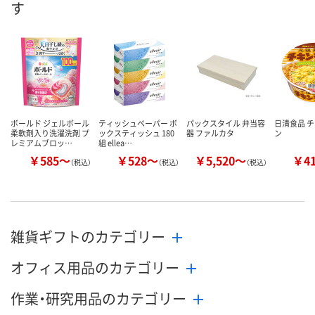
す
お届け日
お取り扱い終了しま
お取り扱い終了しま
お取り扱い終
した
した
した
ボールド ジェルボール
ティッシュペーパー ボ
パックスタイル 弁当容
日清食品 
柔軟剤入り洗濯洗剤 プ
ックスティッシュ 180
器 ファルカタ
ン
レミアムブロッ…
組 ellea…
￥585～
￥528～
￥5,520～
￥4
（税込）
（税込）
（税込）
雑貨ギフトのカテゴリー
オフィス用品のカテゴリー
作業・研究用品のカテゴリー