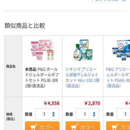
類似商品と比較
商品名
本商品：
P&G ボール
シキシマ アリエー
P&G アリエ
ドジェルボールギフ
ル部屋干し&ジョイ
ェルボールギ
トセット PGJB-30E
セット HAJ-15D 1個
ット PGAG-30
1個（直送品）
（直送品）
（直送品）
￥4,558
￥2,870
￥4
数量
数量
数量
価格
(税込)
カゴへ
カゴへ
カ