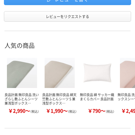
レビューをリクエストする
人気の商品
良品計画 無印良品 洗い
良品計画 無印良品 綿天
無印良品 綿 サッカー織
無印良品 
ざらし敷ふとんシーツ
竺敷ふとんシーツ S 兼
まくらカバー 良品計画
ックスシー
兼浅型ボックス…
浅型ボックス…
￥2,990～
￥1,990～
￥790～
￥2,4
（税込）
（税込）
（税込）