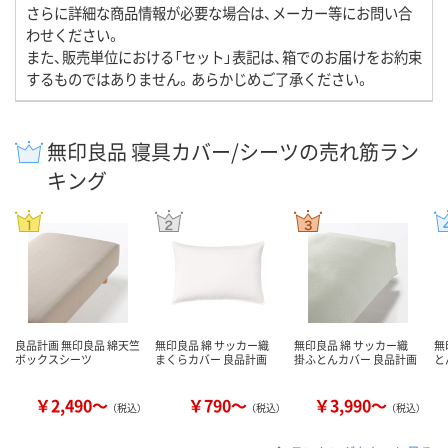
さらに詳細な商品情報が必要な場合は、メーカー等にお問い合
わせください。
また、販売単位における「セット」表記は、箱でのお届けをお約束
するものではありません。あらかじめご了承ください。
無印良品 寝具カバー/シーツの売れ筋ラン
キング
良品計画 無印良品 綿天竺
無印良品 綿 サッカー織
無印良品 綿 サッカー織
無
ボックスシーツ
まくらカバー 良品計画
掛ふとんカバー 良品計画
と
￥2,490～
￥790～
￥3,990～
（税込）
（税込）
（税込）