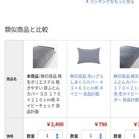
ランキングをもっと見る
類似商品と比較
本商品：
無印良品 再
無印良品 洗いざら
無印良品 綿
商品名
生ポリエステル 乾
しまくらカバー ４
ふとんカバー
きやすい 掛ふとん
３×６３ｃｍ用 ネ
１７０×２１
カバー ＳＤ １７０
イビー 良品計画
用 杢ネイビ
×２１０ｃｍ用 ネ
ダー 良品計画
イビーチェック 良
品計画
￥2,490
￥790
￥3
数量
数量
数量
価格