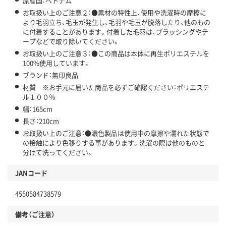
原産国：ベトナム
お取扱い上のご注意２：●素材の特性上、使用や洗濯時の摩擦に
より毛羽立ち、毛玉が発生し、毛羽や毛玉が脱落したり、他のもの
に付着することがあります。付着した毛羽は、ブラッシングやテ
ープなどで取り除いてください。
お取扱い上のご注意３：●この商品は本体に再生ポリエステルを
100%使用しています。
ブランド：無印良品
材質 ※お手元に届いた商品を必ずご確認ください：ポリエステ
ル１００％
幅：165cm
長さ：210cm
お取扱い上のご注意：●濃色製品は使用中の摩擦や濡れた状態で
の接触により色移りする事があります。洗濯の際は他のものと
分けて洗ってください。
JANコード
4550584738579
備考（ご注意）