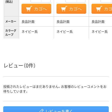
(税込)
カゴへ
カゴへ
カ
良品計画
良品計画
良品計画
メーカー
カラーグ
ネイビー系
ネイビー系
ネイビー系
ループ
レビュー（0件）
投稿されたレビューはまだありません。お客様のレビューコメントをお
待ちしています。
レビューを書く