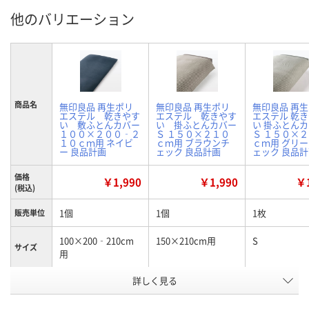
他のバリエーション
商品名
無印良品 再生ポリ
無印良品 再生ポリ
無印良品 再
エステル 乾きやす
エステル 乾きやす
エステル 乾
い 敷ふとんカバー
い 掛ふとんカバー
い 掛ふとん
１００×２００‐２
Ｓ １５０×２１０
Ｓ １５０×
１０ｃｍ用 ネイビ
ｃｍ用 ブラウンチ
ｃｍ用 グリ
ー 良品計画
ェック 良品計画
ェック 良品
価格
￥1,990
￥1,990
￥1
(税込)
1個
1個
1枚
販売単位
100×200‐210cm
150×210cm用
S
サイズ
用
詳しく見る
ネイビー
ブラウンチェック
グリーンチェ
カラー
お申込番