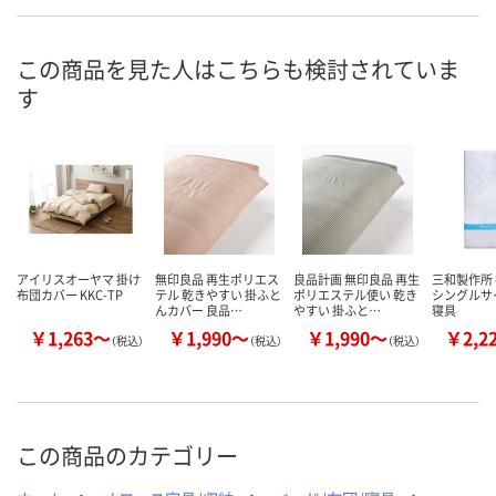
WXK7616
WXK7628
UN27682
号
4点
4点
入荷待ち
在庫
この商品を見た人はこちらも検討されていま
す
8月13日（木）
8月13日（木）
お届け日
数量
数量
お取り扱い終
した
カゴへ
カゴへ
アイリスオーヤマ 掛け
無印良品 再生ポリエス
良品計画 無印良品 再生
三和製作所
布団カバー KKC-TP
テル 乾きやすい 掛ふと
ポリエステル使い 乾き
シングルサ
んカバー 良品…
やすい 掛ふと…
寝具
￥1,263～
￥1,990～
￥1,990～
￥2,2
（税込）
（税込）
（税込）
この商品のカテゴリー