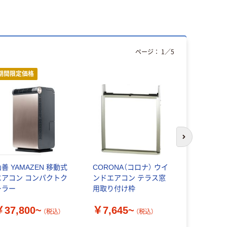
ページ：
1
／
5
期間限定価格
次のスライド
善 YAMAZEN 移動式
CORONA（コロナ） ウイ
CORONA
エアコン コンパクトク
ンドエアコン テラス窓
ドエアコン 1
ーラー
用取り付け枠
シェルホワ
￥37,800~
￥7,645~
￥74,80
（税込）
（税込）