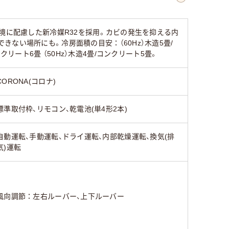
境に配慮した新冷媒R32を採用。カビの発生を抑える内
ない場所にも。冷房面積の目安：（60Hz）木造5畳/
ンクリート6畳 （50Hz）木造4畳/コンクリート5畳。
CORONA(コロナ)
標準取付枠、リモコン、乾電池(単4形2本)
自動運転、手動運転、ドライ運転、内部乾燥運転、換気(排
気)運転
風向調節：左右ルーバー、上下ルーバー