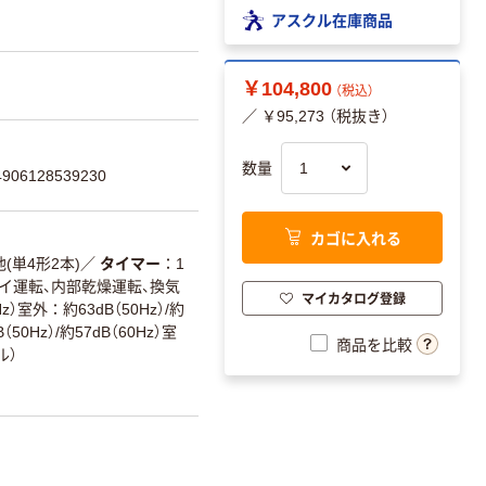
アスクル在庫商品
￥104,800
（税込）
／ ￥95,273 （税抜き）
数量
06128539230
カゴに入れる
(単4形2本)
／
タイマー
1
イ運転、内部乾燥運転、換気
マイカタログ登録
Hz）室外：約63dB（50Hz）/約
0Hz）/約57dB（60Hz）室
商品を比較
ル）