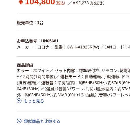
￥104,800
／￥95,273（税抜き）
（税込）
販売単位：1台
お申込番号：UN65681
メーカー：コロナ
／型番：CWH-A1825R(W)
／JANコード：49
商品詳細
カラー
ホワイト
／
セット内容
標準取付枠、リモコン、乾電池
～12時間(1時間単位)
／
運転モード
自動運転、手動運転、ドラ
(排気)運転
／
運転音
冷房/室内：約56dB（50Hz）/約57dB（60
64dB（60Hz）※（強風）（音響/パワーレベル）、暖房/室内：約57dB（5
外：約65dB（50Hz）/約66dB（60Hz）※（強風）（音響/パワーレベ
もっと見る
類似商品と比較する