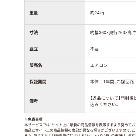
重量
約24kg
寸法
約幅360×奥行263×高さ
組立
不要
販売名
エアコン
保証期間
本体：1年間、冷媒回路
【返品について】開封後
備考
込みください。
※
免責事項
本サービスでは、サイト上に最新の商品情報を表示するよう努めており
商品とサイト上の商品情報の表記が異なる場合がございますので、ご