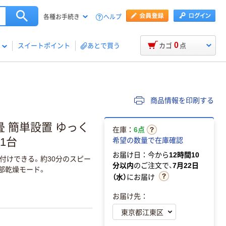
ヘルプ
各種お手続き
0
スイートポイント
あとで買う
カゴ
点
商品情報を印刷する
畳 簡単設置 ゆっく
在庫：
6点
 1台
希望の数量で在庫確認
お届け日：今から
12時間10
付けできる。約30分のスピー
分以内
のご注文で、
7月22日
部乾燥モード。
（水）
にお届け
お届け先：