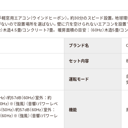
軽窓用エアコン（ウインドヒーポン）。約30分のスピード設置。地球環
ないので設置場所を選ばない。壁に穴を空けられないエアコンを設置でき
z）木造4.5畳/コンクリート7畳。 暖房面積の目安：（60Hz）木造5畳/コ
ブランド名
セット内容
運転モード
z）/約57dB（60Hz）室外：約
B（60Hz）※（強風）（音響/パワーレベ
50Hz）/約57dB（60Hz）室外：
機能
dB（60Hz）※（強風）（音響/パワーレ