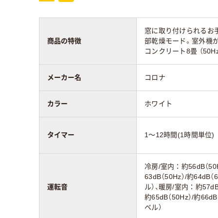
窓に取り付けられるお手
商品の特徴
部乾燥モード。室外機が
コンクリート8畳 （50H
メーカー名
コロナ
カラー
ホワイト
タイマー
1～12時間(1時間単位)
冷房/室内：約56dB（50H
63dB（50Hz）/約64d
運転音
ル）、暖房/室内：約57dB（
約65dB（50Hz）/約66
ベル）