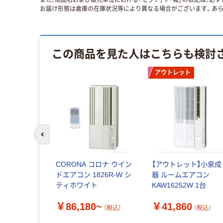
また、商品名および販売単位における「セット」や「箱」の表記は、必
お届け形態は倉庫の在庫状況等により異なる場合がございます。あら
この商品を見た人はこちらも検討
アウトレット
前のスライドへ
ントジャパ
CORONA コロナ ウイン
【アウトレット】小泉成
ポスターパ
ドエアコン 1826R-W シ
器 ルームエアコン
イスファイ
ティホワイト
KAW16252W 1台
クリア
￥86,180~
￥41,860
（税込）
（税込）
~
（税込）