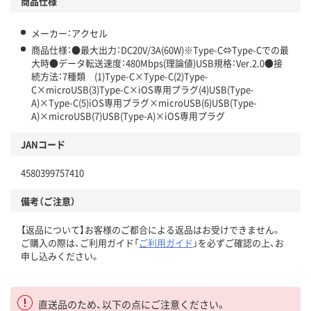
商品仕様
メーカー：アクセル
商品仕様：●最大出力：DC20V/3A(60W)※Type-C⇔Type-Cでの最
大時●データ転送速度：480Mbps(理論値)USB規格：Ver.2.0●接
続方法：7種類 (1)Type-C×Type-C(2)Type-
C×microUSB(3)Type-C×iOS専用プラグ(4)USB(Type-
A)×Type-C(5)iOS専用プラグ×microUSB(6)USB(Type-
A)×microUSB(7)USB(Type-A)×iOS専用プラグ
JANコード
4580399757410
備考（ご注意）
【返品について】お客様のご都合による返品はお受けできません。
ご購入の際は、ご利用ガイド「
ご利用ガイド
」を必ずご確認の上、お
申し込みください。
直送品のため、以下の点にご注意ください。