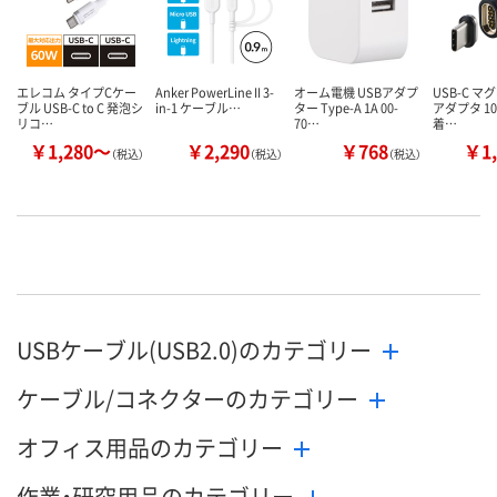
エレコム タイプCケー
Anker PowerLine II 3-
オーム電機 USBアダプ
USB-C マ
ブル USB-C to C 発泡シ
in-1 ケーブル…
ター Type-A 1A 00-
アダプタ 10
リコ…
70…
着…
￥1,280～
￥2,290
￥768
￥1,
（税込）
（税込）
（税込）
USBケーブル(USB2.0)のカテゴリー
ケーブル/コネクターのカテゴリー
オフィス用品のカテゴリー
作業・研究用品のカテゴリー