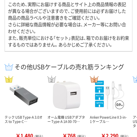
このため、実際にお届けする商品とサイト上の商品情報の表記
が異なる場合がございますので、ご使用前には必ずお届けした
商品の商品ラベルや注意書きをご確認ください。
さらに詳細な商品情報が必要な場合は、メーカー等にお問い合
わせください。
また、販売単位における「セット」表記は、箱でのお届けをお約束
するものではありません。あらかじめご了承ください。
その他USBケーブルの売れ筋ランキング
テック USB Type-A 3.0オ
オーム電機 USBアダプタ
Anker PowerLine II 3-in-
ア
ス to Type-C…
ー Type-A 1A 00-70…
1 ケーブル…
U
タ 
￥1,480
￥768
￥2,290
（税込）
（税込）
（税込）