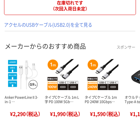
在庫切れです
（次回入荷日未定）
アクセルのUSBケーブル(USB2.0)を全て見る
メーカーからのおすすめ商品
スポンサー
Anker PowerLine II 3-
タイプCケーブル 1m L
タイプCケーブル 1ｍ
オウルテッ
in-1 …
字 PD 100W 5Gb…
PD 240W 10Gbps…
Type-A t
¥2,290（税込）
¥1,990（税込）
¥1,590（税込）
¥1,