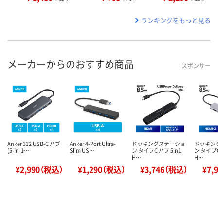
ランキングをもっと見る
メーカーからのおすすめ商品
スポンサー
Anker 332 USB-C ハブ
Anker 4-Port Ultra-
ドッキングステーショ
ドッキン
(5-in-1…
Slim US…
ン タイプC ハブ 5in1
ン タイプC
H…
H…
¥2,990（税込）
¥1,290（税込）
¥3,746（税込）
¥7,