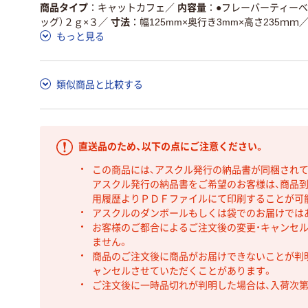
商品タイプ
キャットカフェ
／
内容量
●フレーバーティー
ッグ）２ｇ×３
／
寸法
幅125mm×奥行き3mm×高さ235ｍｍ
もっと見る
類似商品と比較する
直送品のため、以下の点にご注意ください。
この商品には、アスクル発行の納品書が同梱され
アスクル発行の納品書をご希望のお客様は、商品到
用履歴よりＰＤＦファイルにて印刷することが可
アスクルのダンボールもしくは袋でのお届けでは
お客様のご都合によるご注文後の変更・キャンセル
ません。
商品のご注文後に商品がお届けできないことが判
ャンセルさせていただくことがあります。
ご注文後に一時品切れが判明した場合は、入荷次