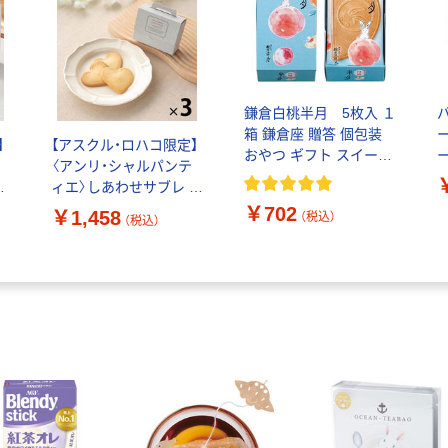
鎌倉白桃半月 5枚入 １
箱 鎌倉座 贈答 個包装
】
【アスクル・ロハコ限定】
おやつ ギフト スイーツ
〈アンリ・シャルパンテ
和菓子 手土産 お土産 お
ィエ〉しあわせサブレ 3
返し ゴーフレット
枚入 1セット（1個×3） プ
￥702
￥1,458
（税込）
（税込）
限
チギフト 結婚出産内祝
い 母の日 父の日 敬老の
日 限定