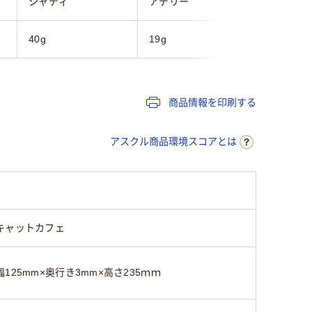
シャディ
アデリー
シャディ
40g
19g
39g
商品情報を印刷する
アスクル商品環境スコアとは
キャットカフェ
幅125mm×奥行き3mm×高さ235ｍｍ