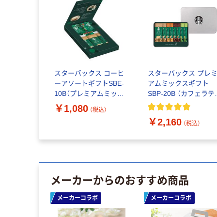
スターバックス コーヒ
スターバックス プレ
ーアソートギフトSBE-
アムミックスギフト
10B（プレミアムミック
SBP-20B （カフェラテ
ス カフェラテ×3本、オリ
キャラメルラテ・カフ
￥1,080
（税込）
ガミ ハウスブレンド×2
モカ・抹茶ラテ×各2本）
￥2,160
袋）
（税込）
メーカーからのおすすめ商品
メーカーコラボ
メーカーコラボ