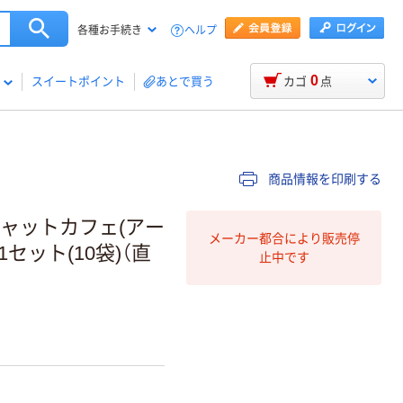
ヘルプ
各種お手続き
0
スイートポイント
あとで買う
カゴ
点
商品情報を印刷する
キャットカフェ(アー
メーカー都合により販売停
 1セット(10袋)（直
止中です