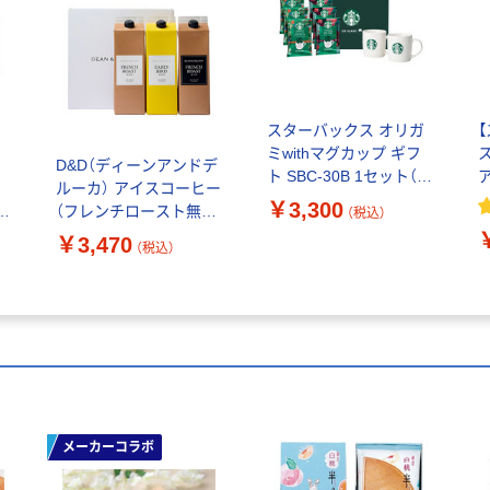
スターバックス オリガ
ミwithマグカップ ギフ
ミ
D&D（ディーンアンドデ
ト SBC-30B 1セット（ハ
ルーカ） アイスコーヒー
ウスブレンド・カフェベ
S
￥3,300
・
（フレンチロースト無
（税込）
ロナ各3袋・マグカップ2
ェ
糖・微糖、アーリーバー
￥3,470
個）
本
（税込）
ド無糖）1箱（3本入）
メーカーコラボ