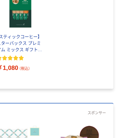
【スティックコーヒー】
スターバックス プレミ
アム ミックス ギフト
BP-10B （カフェラテ
×3本、キャラメルラテ×2
￥1,080
）
（税込）
スポンサー