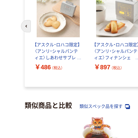
前のスライドへ
ターサンド
インマスカ
【アスクル・ロハコ限定】
【アスクル・ロハコ限定
7個入 1箱
〈アンリ・シャルパンテ
〈アンリ・シャルパンテ
ト 洋菓子 個
ィエ〉しあわせサブレ 3
ィエ〉フィナンシェ 5
込）
 父の日 紙袋
枚入 1個 プチギフト 結
個入 1個 お菓子 ギフ
￥486
￥897
（税込）
（税込）
婚出産 内祝い クッキー
ト 手土産 個包装 
母の日 父の日 敬老の日
定
限定
類似商品と比較
類似スペック品を探す