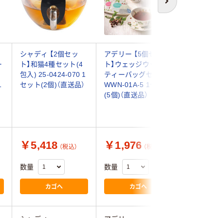
次へ
シャディ 【2個セッ
アデリー 【5個セッ
【ギフト包
ー
ト】和猫4種セット(4
ト】ウェッジウッド
ット】テ
3
包入) 25-0424-070 1
ティーバッグセット
ク スイ
1
セット(2個)（直送品）
WWN-01A-5 1セット
ィー緑茶 2
）
(5個)（直送品）
120 1
×12箱)
￥5,418
￥1,976
￥9,4
（税込）
（税込）
数量
数量
数量
カゴへ
カゴへ