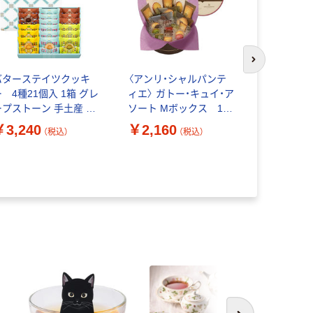
次のスライド
バターステイツクッキ
〈アンリ・シャルパンテ
〈シーキュ
ー 4種21個入 1箱 グレ
ィエ〉 ガトー・キュイ・ア
ィラミス 12
ープストーン 手土産 ギ
ソート Mボックス 1
20(D)/ス
フト 洋菓子 個包装 母の
箱 手さげ袋付 スイー
詰め合わせ
￥3,240
￥2,160
（税込）
（税込）
日 父の日 敬老の日 紙袋
ツ ギフト 洋菓子 焼き菓
菓子 手土
￥2,376
付き
子