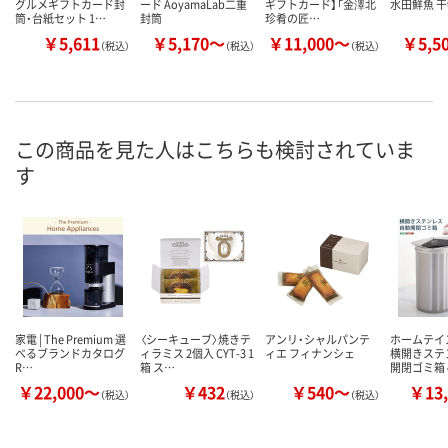
グルメギフトカード封
ード AoyamaLab二重
ギフトカード】「金澤北
水田鮮魚 
筒・台紙セット 1…
封筒
珍肴の匠…
￥5,611
￥5,170～
￥11,000～
￥5,5
（税込）
（税込）
（税込）
この商品を見た人はこちらも検討されていま
す
家電 | The Premium 選
〈シーキューブ〉焼きテ
アンリ・シャルパンテ
ホームテイ
べるブランドカタログ
ィラミス 2個入 CYT-3 1
ィエ フィナンシェ
横開きステ
R…
箱 ス…
開閉ゴミ箱 
￥22,000～
￥432
￥540～
￥13,
（税込）
（税込）
（税込）