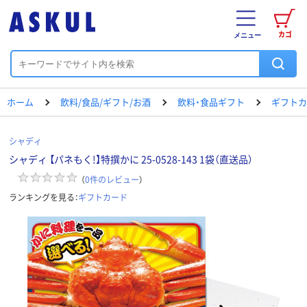
カゴ
メニュー
ホーム
飲料/食品/ギフト/お酒
飲料・食品ギフト
ギフトカ
シャディ
シャディ 【パネもく!】特撰かに 25-0528-143 1袋（直送品）
（
0
件のレビュー
）
ランキングを見る：
ギフトカード