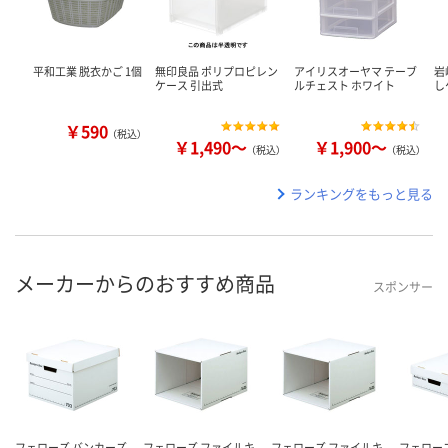
平和工業 脱衣かご 1個
無印良品 ポリプロピレン
アイリスオーヤマ テーブ
岩
ケース 引出式
ルチェスト ホワイト
し
￥590
（税込）
￥1,490～
￥1,900～
（税込）
（税込）
ランキングをもっと見る
メーカーからのおすすめ商品
スポンサー
フェローズ バンカーズ
フェローズ ファイルキ
フェローズ ファイルキ
フェロー