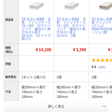
【引き出し収納】 天
【引き出し収納】 天
【引き出し収納
商品名
馬 フィッツケース
馬 フィッツケース
馬 フィッツ
74ー39S ホワイト/
74ー39S ホワイト/
（スリム）
クリア 幅39.0×奥
クリア 幅39.0×奥
49047463024
行74.0×高さ
行74.0×高さ
ージュ 1個
18.0cm 1セット（1
18.0cm 1個
個×5）
価格
￥14,100
￥3,390
￥3
(税込)
評価
4.8
（
9件
）
1セット（1個×5）
1個
1個
販売単位
幅390mm×奥行
幅390mm×奥行
幅390mm×
740mm×高さ
740mm×高さ
740mm×高
寸法
180mm
180mm
180mm
詳しく見る
WC
WC
カプチーノ
カラー