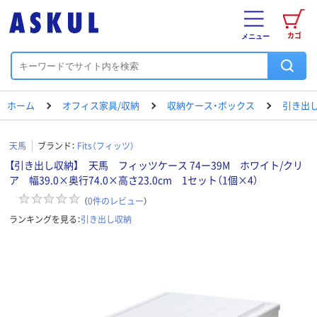
カゴ
メニュー
ホーム
オフィス家具/収納
収納ケース・ボックス
引き出
天馬
ブランド：
Fits（フィッツ）
【引き出し収納】 天馬 フィッツケース 74ー39M ホワイト/クリ
ア 幅39.0×奥行74.0×高さ23.0cm 1セット（1個×4）
（
0
件のレビュー
）
ランキングを見る：
引き出し収納