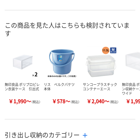
お申込番
UW87181
UW87093
8468936
号
入荷待ち
2点
入荷待ち
在庫
この商品を見た人はこちらも検討されていま
す
ご注文後、お届けに
ついてご連絡いたし
8月11日（火）
お届け日
ます
数量
数量
お取り扱い終
した
カゴへ
カゴへ
無印良品 ポリプロピレ
リス ベルクバケツ
サンコープラスチック
無印良品 
ン衣装ケース 引出式
本体
コンテナーエース
ン収納ケー
ワイド
￥1,990～
￥578～
￥2,040～
￥1,9
（税込）
（税込）
（税込）
引き出し収納のカテゴリー