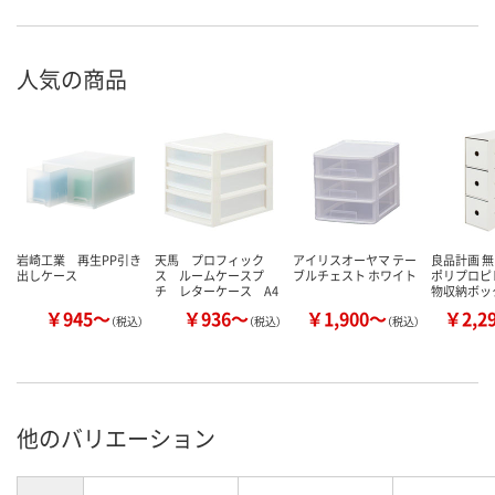
人気の商品
岩崎工業 再生PP引き
天馬 プロフィック
アイリスオーヤマ テー
良品計画 無
出しケース
ス ルームケースプ
ブルチェスト ホワイト
ポリプロピ
チ レターケース A4
物収納ボッ
￥945～
￥936～
￥1,900～
￥2,2
（税込）
（税込）
（税込）
他のバリエーション