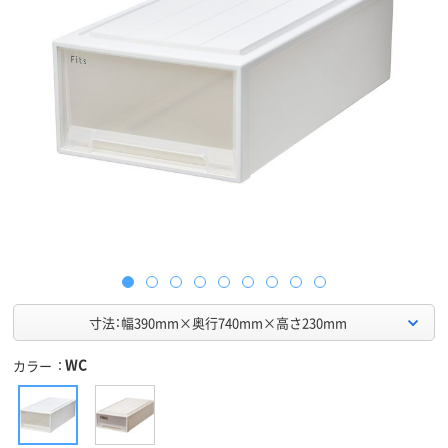
寸法：幅390mm×奥行740mm×高さ230mm
WC
カラー