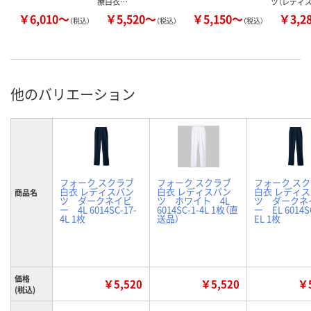
療白衣…
ツ（レディス
￥6,010～
￥5,520～
￥5,150～
￥3,2
（税込）
（税込）
（税込）
他のバリエーション
フォーク スクラブ
フォーク スクラブ
フォーク ス
白衣 レディスパン
白衣 レディスパン
白衣 レディ
商品名
ツ ダークネイビ
ツ ホワイト 4L
ツ ダークネ
ー 4L 6014SC-17-
6014SC-1-4L 1枚（直
ー EL 6014S
4L 1枚
送品）
EL 1枚
価格
￥5,520
￥5,520
￥5
(税込)