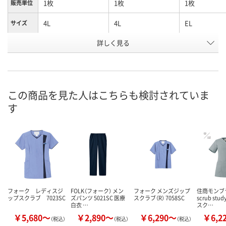
1枚
1枚
1枚
販売単位
4L
4L
EL
サイズ
詳しく見る
ダークネイビー
ホワイト
ダークネイビ
カラー
お申込番
W588997
W588992
W588996
号
4点
直送品
1点
在庫
この商品を見た人はこちらも検討されていま
す
8月8日（土）
8月24日（月）まで
8月8日（土）
お届け日
数量
数量
数量
カゴへ
カゴへ
カ
フォーク レディスジ
FOLK（フォーク） メン
フォーク メンズジップ
住商モンブ
ップスクラブ 7023SC
ズパンツ 5021SC 医療
スクラブ（R） 7058SC
scrub st
白衣 …
スク…
￥5,680～
￥2,890～
￥6,290～
￥6,2
（税込）
（税込）
（税込）