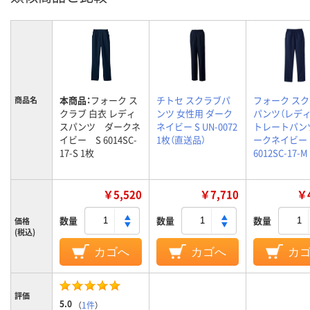
本商品：
フォーク ス
チトセ スクラブパ
フォーク ス
商品名
クラブ 白衣 レディ
ンツ 女性用 ダーク
パンツ（レデ
スパンツ ダークネ
ネイビー S UN-0072
トレートパンツ
イビー S 6014SC-
1枚（直送品）
ークネイビー 
17-S 1枚
6012SC-17-M
￥5,520
￥7,710
￥4
数量
数量
数量
価格
(税込)
カゴへ
カゴへ
カ
評価
5.0
（
1件
）