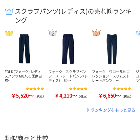
スクラブパンツ(レディス)の売れ筋ランキ
ング
FOLK（フォーク） レディ
フォーク スクラブパン
フォーク ワコールHIコ
ジ
スパンツ 6014SC 医療白
ツ ストレートパンツ（レ
レクション スリムスト
コ
衣…
ディス） 60…
レートパンツ …
ラ
￥5,520～
￥4,210～
￥6,650～
（税込）
（税込）
（税込）
ランキングをもっと見る
類似商品と比較