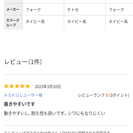
フォーク
チトセ
フォーク
メーカー
カラーグ
ネイビー系
ネイビー系
ネイビー系
ループ
S
Ｓ
M
サイズ
女性用
レディス
レディス
対象
レビュー（1件）
2022年3月10日
ＡＳＫＵＬユーザー様
レビューランク
D
(3ポイント)
履きやすいです
動きやすいし、耐久性も良いです。シワにもなりにくい
※
レビューはアスクルWebサイト、LOHACOに投稿された内容です。