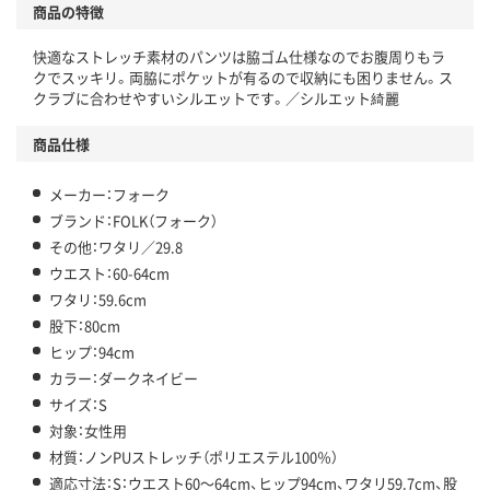
商品の特徴
快適なストレッチ素材のパンツは脇ゴム仕様なのでお腹周りもラ
クでスッキリ。両脇にポケットが有るので収納にも困りません。ス
クラブに合わせやすいシルエットです。／シルエット綺麗
商品仕様
メーカー：フォーク
ブランド：FOLK（フォーク）
その他：ワタリ／29.8
ウエスト：60-64cm
ワタリ：59.6cm
股下：80cm
ヒップ：94cm
カラー：ダークネイビー
サイズ：S
対象：女性用
材質：ノンPUストレッチ（ポリエステル100％）
適応寸法：S：ウエスト60～64cm、ヒップ94cm、ワタリ59.7cm、股