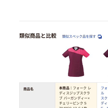
類似商品と比較
類似スペック品を探す
本商品：
フォーク レ
フォ
商品名
ディスジップスクラ
ル 
ブ バーガンディー×
スク
チェリーピンク S
ディ 