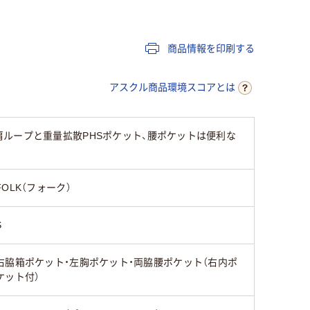
39cm～42cm
43cm～46cm
39cm～4
商品情報を印刷する
21cm～22cm
19cm～20cm
～18cm
アスクル商品環境スコアとは
39cm～42cm
～38cm
ループと重量拡散PHSポケット、腰ポケットは便利な
女性用
女性用
女性用
FOLK（フォーク）
S
右脇箱ポケット・左胸ポケット・両脇腰ポケット（右内ポ
ケット付）