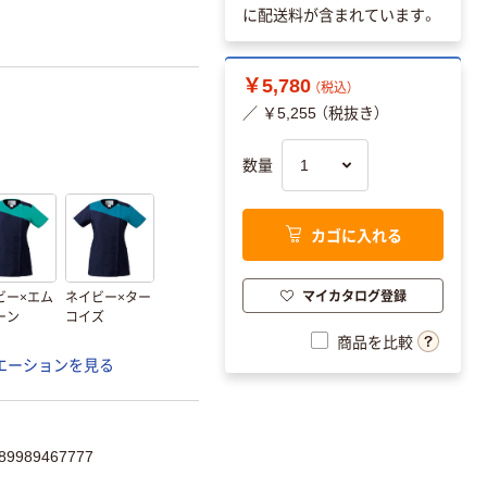
に配送料が含まれています。
￥5,780
（税込）
／ ￥5,255 （税抜き）
数量
カゴに入れる
マイカタログ登録
ビー×エム
ネイビー×ター
ーン
コイズ
商品を比較
エーションを見る
9989467777