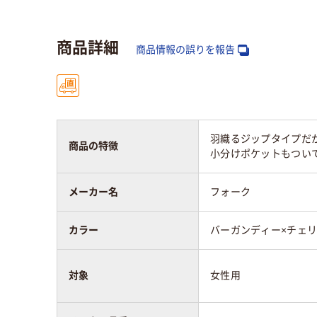
スクラブの肩幅
39cm～42cm
39c
商品詳細
商品情報の誤りを報告
スクラブの袖丈
～18cm
～1
スクラブの裄丈
～38cm
～3
羽織るジップタイプだ
対象
女性用
女性
商品の特徴
小分けポケットもつい
メーカー名
フォーク
カラー
バーガンディー×チェ
対象
女性用