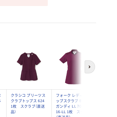
次へ
C
クラシコ プリーツス
フォーク レディスジ
フォーク
S
クラブトップス 624
ップスクラブ B×バー
ップスク
1枚 スクラブ（直送
ガンディ LL 7038SC-
ンディ×
品）
16-LL 1枚 スクラブ
ク S 705