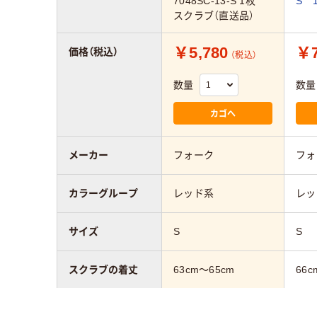
7048SC-13-S 1枚
S 
スクラブ（直送品）
￥5,780
￥7
価格（税込）
（税込）
数量
数量
カゴへ
メーカー
フォーク
フォ
カラーグループ
レッド系
レッ
サイズ
S
S
スクラブの着丈
63cm～65cm
66c
スクラブの胸囲
～94cm
～9