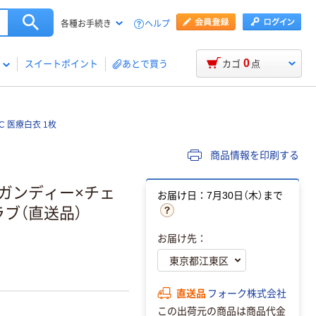
ヘルプ
各種お手続き
0
スイートポイント
あとで買う
カゴ
点
C 医療白衣 1枚
商品情報を印刷する
ガンディー×チェ
お届け日：7月30日（木）まで
クラブ（直送品）
お届け先：
直送品
フォーク株式会社
この出荷元の商品は商品代金