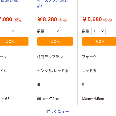
1枚（直送品）
枚 スクラブ（直送
品）
,080
￥8,280
￥5,680
（税込）
（税込）
（税込）
数量
数量
カゴへ
カゴへ
カゴへ
ーク
住商モンブラン
フォーク
ド系
ピンク系、レッド系
レッド系
4L
S
m～68cm
69cm～72cm
63cm～65cm
詳しく見る
4cm
111cm～120cm
～94cm