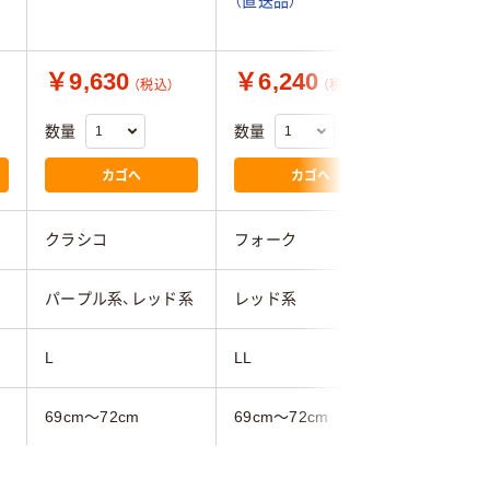
（直送品）
枚 スク
品）
￥9,630
￥6,240
￥5,6
（税込）
（税込）
数量
数量
数量
カゴへ
カゴへ
クラシコ
フォーク
フォーク
パープル系、レッド系
レッド系
レッド系
L
LL
S
69cm～72cm
69cm～72cm
63cm～6
101cm～105cm
106cm～110cm
～94cm