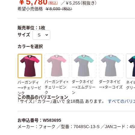
￥5,780
／￥5,255（税抜き）
（税込）
希望小売価格
￥8,030
（税込）
販売単位：1枚
サイズ
カラーを選択
バーガンディ×
ダークネイビ
ダークネイビ
バーガンディ
ネイ
チェリーピン
ー×エムグリー
ー×ターコイズ
ー×チェリーピ
グリ
ク
ン
ンク
この商品のバリエーション
「サイズ」「カラー」違いで 全18商品 あります。
すべてのバリ
お申込番号：W583695
メーカー：フォーク
／型番：7048SC-13-S
／JANコード：458