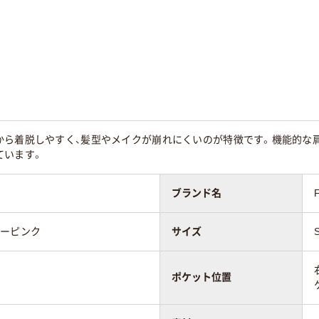
m～42cm
43cm～46cm
39cm～42cm
8cm
21cm～22cm
～18cm
8cm
～38cm
から着脱しやすく、髪型やメイクが崩れにくいのが特徴です。機能的な肩
用
女性用
女性用
ています。
ブランド名
リーピンク
サイズ
ポケット位置