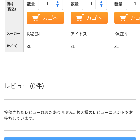
数量
数量
数量
価格
(税込)
カゴへ
カゴへ
カ
KAZEN
アイトス
KAZEN
メーカー
3L
3L
3L
サイズ
オレンジ系;ネイビ
ホワイト系
ブルー系;ネ
カラーグ
ループ
ー系
系
女性用
対象
レビュー（0件）
ポリエステル100%
ストレッチギャバ
（ポリエステル
素材
100%）
投稿されたレビューはまだありません。お客様のレビューコメントをお
待ちしています。