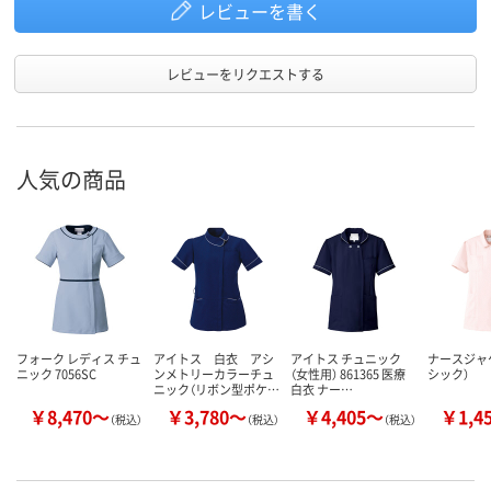
レビューを書く
レビューをリクエストする
人気の商品
フォーク レディス チュ
アイトス 白衣 アシ
アイトス チュニック
ナースジャ
ニック 7056SC
ンメトリーカラーチュ
（女性用） 861365 医療
シック）
ニック（リボン型ポケ…
白衣 ナー…
￥8,470～
￥3,780～
￥4,405～
￥1,4
（税込）
（税込）
（税込）