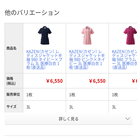
他のバリエーション
商品名
KAZEN（カゼン） レ
KAZEN（カゼン） レ
KAZEN（カゼン
ディスジャケット半
ディスジャケット半
ディスジャケ
袖 980 ネイビー×プ
袖 980 ピンク×ネイ
袖 980 プラ
ラム 3L 医療白衣 1
ビー 3L 医療白衣 1
ー 3L 医療白衣
枚（直送品）
枚（直送品）
（直送品）
価格
￥6,550
￥6,550
￥6
(税込)
1枚
1枚
1枚
販売単位
3L
3L
3L
サイズ
詳しく見る
ネイビー×プラム
ピンク×ネイビー
プラム×グレ
カラー
お申込番
W588279
W588247
W588273
号