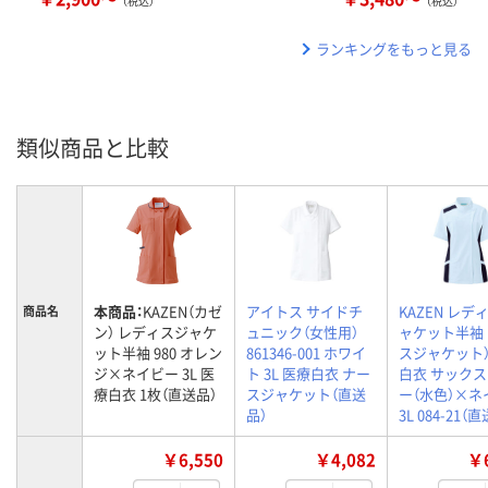
（税込）
（税込）
ランキングをもっと見る
類似商品と比較
本商品：
KAZEN（カゼ
アイトス サイドチ
KAZEN レデ
商品名
ン） レディスジャケ
ュニック（女性用）
ャケット半袖 
ット半袖 980 オレン
861346-001 ホワイ
スジャケット）
ジ×ネイビー 3L 医
ト 3L 医療白衣 ナー
白衣 サック
療白衣 1枚（直送品）
スジャケット（直送
ー（水色）×ネ
品）
3L 084-21（
￥6,550
￥4,082
￥6