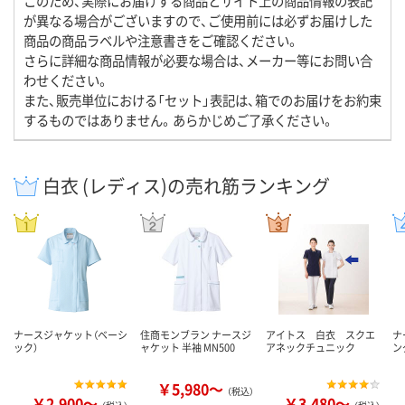
このため、実際にお届けする商品とサイト上の商品情報の表記
が異なる場合がございますので、ご使用前には必ずお届けした
商品の商品ラベルや注意書きをご確認ください。
さらに詳細な商品情報が必要な場合は、メーカー等にお問い合
わせください。
また、販売単位における「セット」表記は、箱でのお届けをお約束
するものではありません。あらかじめご了承ください。
白衣 (レディス)の売れ筋ランキング
ナースジャケット（ベーシ
住商モンブラン ナースジ
アイトス 白衣 スクエ
ナ
ック）
ャケット 半袖 MN500
アネックチュニック
ン
￥5,980～
（税込）
￥2,900～
￥3,480～