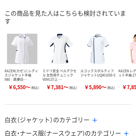
あり
あり
在庫
この商品を見た人はこちらも検討されていま
す
8月20日（木）
8月20日（木）
お届け日
数量
数量
在庫切れです
（次回入荷日未定）
カゴへ
カ
KAZEN(カゼン) レディ
ミドリ安全 ベルデクセ
ルコックスポルティフ
KAZEN 
スジャケット半袖
ル 女性用チュニック
ジャケットUQW1059-5
ット半袖 27
980 医療白…
VEM137上 …
￥6,550～
￥7,381～
￥5,890～
￥7,8
（税込）
（税込）
（税込）
白衣（ジャケット）のカテゴリー
白衣・ナース服(ナースウェア)のカテゴリー