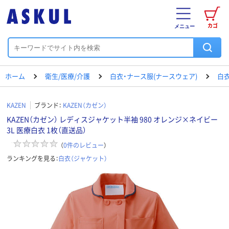
カゴ
メニュー
ホーム
衛生/医療/介護
白衣・ナース服(ナースウェア)
白衣
KAZEN
ブランド：
KAZEN（カゼン）
KAZEN（カゼン） レディスジャケット半袖 980 オレンジ×ネイビー
3L 医療白衣 1枚（直送品）
（
0
件のレビュー
）
ランキングを見る：
白衣（ジャケット）