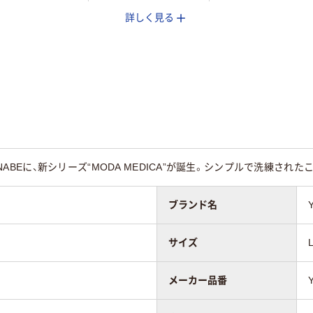
詳しく見る
用
女性用
女性用
レッチトリコッ
ストレッチギャバ（ポ
ストレッチギャバ（
ポリエステル
リエステル100%）
リエステル100%）
％）
ATANABEに、新シリーズ“MODA MEDICA”が誕生。シンプルで洗練
ブランド名
サイズ
メーカー品番