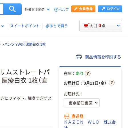
ヘルプ
各種お手続き
0
スイートポイント
あとで買う
カゴ
点
ートパンツ YW34 医療白衣 1枚
商品情報を印刷する
ィススリムストレートパ
在庫：
あり
） 医療白衣 1枚（直
お届け日：8月21日（金）
お届け先：
きにフィット。細身すぎずス
直送品
ＫＡＺＥＮ ＷＬＤ 株式会
社