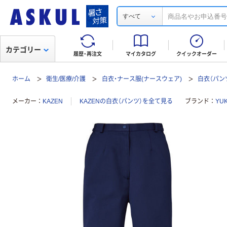
すべて
カテゴリー
履歴・再注文
マイカタログ
クイックオーダー
ホーム
衛生/医療/介護
白衣・ナース服(ナースウェア)
白衣（パン
メーカー
KAZEN
KAZENの白衣（パンツ）を全て見る
ブランド
YU