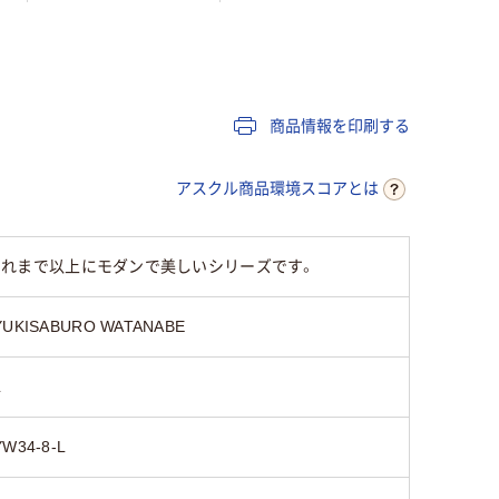
女性用
女性用
女性用
ストレッチトリコッ
ストレッ
ポ
ストレッチギャバ（ポ
ト（ポリエステル
ト（ポリ
商品情報を印刷する
リエステル100%）
100%）
100%）
アスクル商品環境スコアとは
されたこれまで以上にモダンで美しいシリーズです。
YUKISABURO WATANABE
L
YW34-8-L