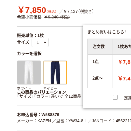
￥7,850
／￥7,137（税抜き）
（税込）
希望小売価格
￥9,240
（税込）
まとめ買いはこちら！
販売単位：1枚
サイズ
注文数
1枚あ
カラーを選択
1点
￥7,8
2点～
￥7,4
ホワイト
ネイビー
この商品のバリエーション
「サイズ」「カラー」違いで 全12商品 あります。
すべてのバリ
一定
お申込番号：W588879
メーカー：KAZEN
／型番：YW34-8 L
／JANコード：4562213