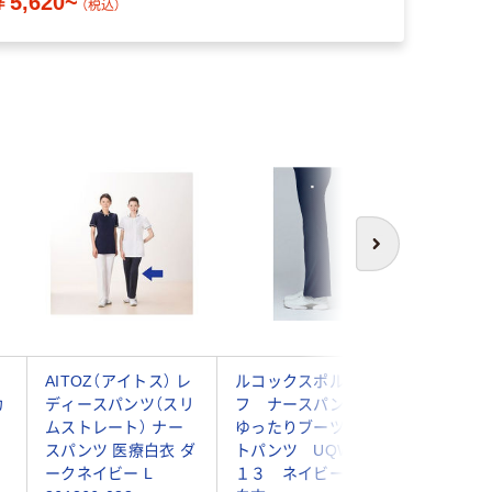
￥5,620~
（税込）
次へ
ナ
AITOZ（アイトス） レ
ルコックスポルティ
ルコック
カ
ディースパンツ（スリ
フ ナースパンツ
フ ナ
ムストレート） ナー
ゆったりブーツカッ
セミブー
スパンツ 医療白衣 ダ
トパンツ UQW２０
ンツ U
ークネイビー L
１３ ネイビー L
２ ホ