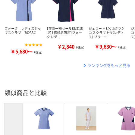
フォーク レディスジッ
【在庫一掃セール！8/31ま
ジェラート ピケ&クラシ
ジ
プスクラブ 7023SC
で】【再検品商品】フォー
コ スクラブ上衣（レディ
コ
ク レデ…
ス） プリー…
ス
￥2,840
￥9,630～
（税込）
（税込）
￥5,680～
（税込）
ランキングをもっと見る
類似商品と比較