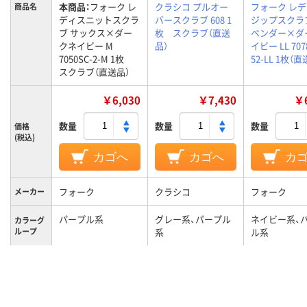
本商品：
フォーク レ
クラシコ プルオー
フォーク レ
商品名
ディスニットスクラ
バースクラブ 608 1
ジップスクラ
ブ サックス×ダー
枚 スクラブ（直送
ベンダー×ダ
クネイビー M
品）
イビー LL 707
7050SC-2-M 1枚
52-LL 1枚（
スクラブ（直送品）
￥6,030
￥7,430
￥6
数量
数量
数量
価格
(税込)
カゴへ
カゴへ
カ
フォーク
クラシコ
フォーク
メーカー
パープル系
グレー系、パープル
ネイビー系、
カラーグ
ループ
系
ル系
M
LL
LL
サイズ
女性用
女性用
対象