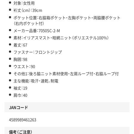
対象：女性用
裄丈（cm）：39cm
ポケット位置：右脇箱ポケット・左胸ポケット・両脇腰ポケット
（右内ポケット付）
メーカー品番：7050SC-2-M
素材：イリアスマスト・畦網ニット（ポリエステル100％）
着丈：67
ファスナー：フロントジップ
胸囲：98
ウエスト：90
その他1：後ろ脇ニット素材使用・左肩ループ付・右脇ループ付
主な機能：吸汗・速乾、制電
袖丈：19
肩巾：40
JANコード
4589989461263
備考（ご注意）