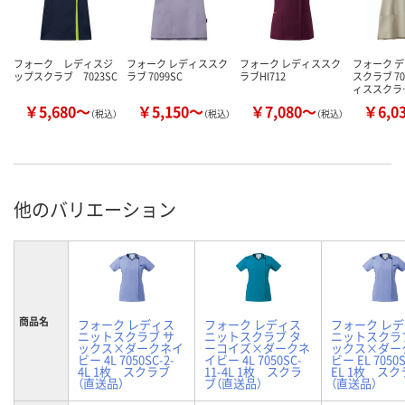
フォーク レディスジ
フォーク レディススク
フォーク レディススク
フォーク 
ップスクラブ 7023SC
ラブ 7099SC
ラブHI712
スクラブ 70
ィススクラ
￥5,680～
￥5,150～
￥7,080～
￥6,0
（税込）
（税込）
（税込）
他のバリエーション
商品名
フォーク レディス
フォーク レディス
フォーク レ
ニットスクラブ サ
ニットスクラブ タ
ニットスクラ
ックス×ダークネイ
ーコイズ×ダークネ
ックス×ダー
ビー 4L 7050SC-2-
イビー 4L 7050SC-
ビー EL 7050S
4L 1枚 スクラブ
11-4L 1枚 スクラ
EL 1枚 ス
（直送品）
ブ（直送品）
（直送品）