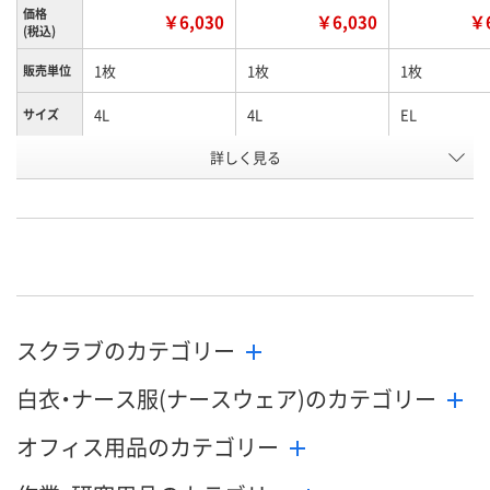
価格
￥6,030
￥6,030
￥6
(税込)
1枚
1枚
1枚
販売単位
4L
4L
EL
サイズ
詳しく見る
サックス×ダークネ
ターコイズ×ダーク
サックス×ダ
カラー
イビー
ネイビー
イビー
お申込番
W589057
W589052
W589056
号
直送品
直送品
直送品
在庫
8月25日（火）まで
8月25日（火）まで
8月25日（火）
お届け日
スクラブのカテゴリー
数量
数量
数量
白衣・ナース服(ナースウェア)のカテゴリー
カゴへ
カゴへ
カ
オフィス用品のカテゴリー