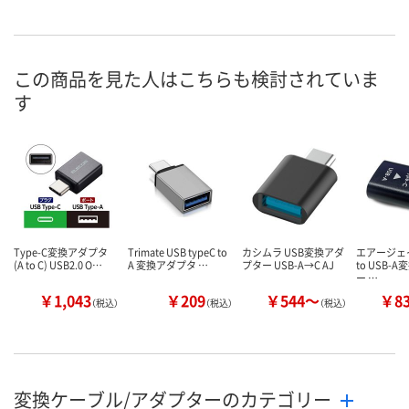
この商品を見た人はこちらも検討されていま
す
Type-C変換アダプタ
Trimate USB typeC to
カシムラ USB変換アダ
エアージェイ 
(A to C) USB2.0 O…
A 変換アダプタ …
プター USB-A→C AJ
to USB-
ー …
￥1,043
￥209
￥544～
￥8
（税込）
（税込）
（税込）
変換ケーブル/アダプターのカテゴリー