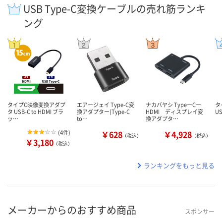
USB Type-C変換ケーブルの売れ筋ランキ
ング
タイプC映像変換アダプ
エアージェイ Type-C変
ナカバヤシ TypeーCー
タ
タ USB-C to HDMI ブラ
換アダプター(Type-C
HDMI ディスプレイ変
US
ッ…
to…
換アダプタ…
(
4件
)
￥628
￥4,928
（税込）
（税込）
￥3,180
（税込）
ランキングをもっと見る
メーカーからのおすすめ商品
スポンサー