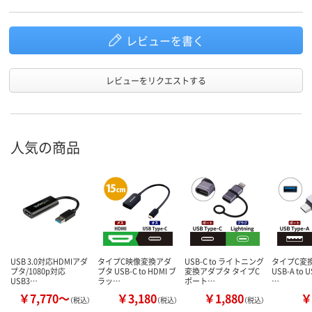
レビューを書く
レビューをリクエストする
人気の商品
USB 3.0対応HDMIアダ
タイプC映像変換アダ
USB-C to ライトニング
タイプC変
プタ/1080p対応
プタ USB-C to HDMI ブ
変換アダプタ タイプC
USB-A to 
USB3…
ラッ…
ポート…
…
￥7,770～
￥3,180
￥1,880
￥
（税込）
（税込）
（税込）