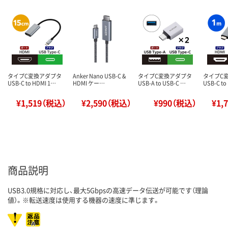
タイプC変換アダプタ
Anker Nano USB-C &
タイプC変換アダプタ
タイプC
USB-C to HDMI 1…
HDMI ケー…
USB-A to USB-C …
USB-C to
¥1,519（税込）
¥2,590（税込）
¥990（税込）
¥1,
商品説明
USB3.0規格に対応し、最大5Gbpsの高速データ伝送が可能です（理論
値）。※転送速度は使用する機器の速度に準じます。