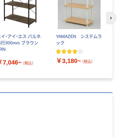
次のスライド
エイ・アイ・エス バルネ
YAMAZEN システムラ
無印良品 
奥行300mm ブラウン
ック
ットシェルフ
RN
良品計画
￥3,180~
￥7,046~
￥12,90
（税込）
（税込）