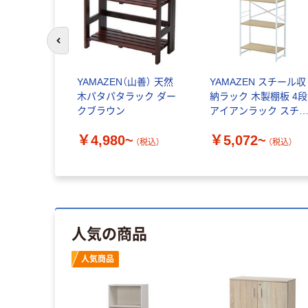
前のスライドへ
YAMAZEN（山善） 天然
YAMAZEN スチール収
木パタパタラック ダー
納ラック 木製棚板 4段
クブラウン
アイアンラック スチ
ルラック
￥4,980~
￥5,072~
（税込）
（税込）
人気の商品
人気商品