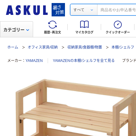
すべて
カテゴリー
履歴・再注文
マイカタログ
クイックオーダー
ホーム
オフィス家具/収納
収納家具/食器棚/物置
本棚/シェルフ
メーカー
YAMAZEN
YAMAZENの本棚/シェルフを全て見る
ブラン