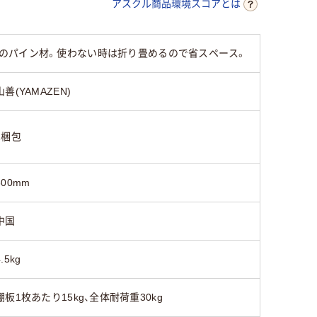
アスクル商品環境スコアとは
のパイン材。使わない時は折り畳めるので省スペース。
山善(YAMAZEN)
1梱包
600mm
中国
4.5kg
棚板1枚あたり15kg、全体耐荷重30kg