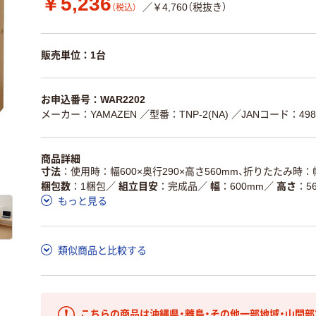
￥5,236
／￥4,760（税抜き）
（税込）
販売単位：1台
お申込番号：WAR2202
メーカー：YAMAZEN
／型番：TNP-2(NA)
／JANコード：4983
商品詳細
寸法
使用時：幅600×奥行290×高さ560mm、折りたたみ時：幅
梱包数
1梱包
／
組立目安
完成品
／
幅
600mm
／
高さ
5
もっと見る
類似商品と比較する
こちらの商品は沖縄県・離島・その他一部地域・山間