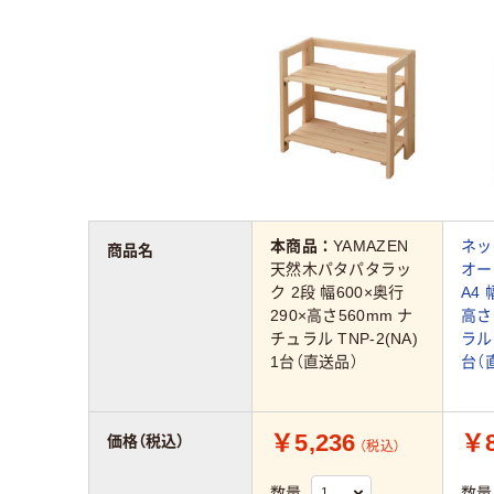
本商品：
YAMAZEN
ネッ
商品名
天然木パタパタラッ
オー
ク 2段 幅600×奥行
A4 
290×高さ560mm ナ
高さ
チュラル TNP-2(NA)
ラル 
1台（直送品）
台（
￥5,236
￥8
価格（税込）
（税込）
数量
数量