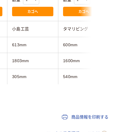
カゴへ
カゴへ
小島工芸
タマリビング
萩原
613mm
600mm
600mm
1803mm
1600mm
1840mm
305mm
540mm
220mm
ホワイト系
ホワイト系
ホワイト
28kg
約 17.2kg
22.5kg
商品情報を印刷する