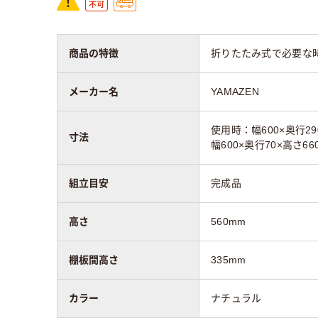
商品の特徴
折りたたみ式で必要な
メーカー名
YAMAZEN
使用時：幅600×奥行2
寸法
幅600×奥行70×高さ66
組立目安
完成品
高さ
560mm
棚板間高さ
335mm
カラー
ナチュラル