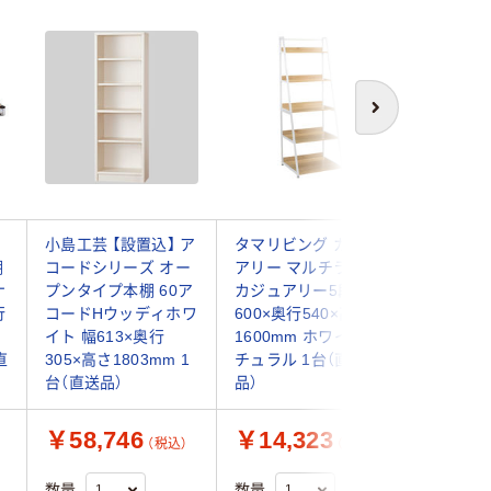
次へ
小島工芸 【設置込】 ア
タマリビング カジュ
【軒先渡し
棚
コードシリーズ オー
アリー マルチラック
張り壁面
ナ
プンタイプ本棚 60ア
カジュアリー5段 幅
幅600×
行
コードHウッディホワ
600×奥行540×高さ
1840m
イト 幅613×奥行
1600mm ホワイト/ナ
ォッシュ 
直
305×高さ1803mm 1
チュラル 1台（直送
1559WS
台（直送品）
品）
￥58,746
￥14,323
￥11,
（税込）
（税込）
数量
数量
数量