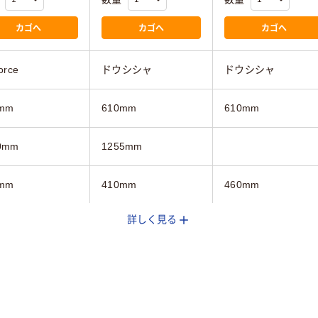
カゴへ
カゴへ
カゴへ
orce
ドウシシャ
ドウシシャ
mm
610mm
610mm
0mm
1255mm
mm
410mm
460mm
詳しく見る
ト木目系
ブラック系
ベージュ系
15kg
9.8kg
4.91kg