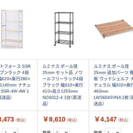
トフォース SSR
ルミナス ポール径
ルミナス ポール径
プンラック 4段
25mm セット品 ノワ
25mm 追加パーツ 
幅620×奥行280×
ールフリーラック4段
板 ウッドシェルフ 
1140mm ナチュ
ブラック 幅610×奥行
チュラル 幅610×奥
SSR-4W-AW 1
410×高さ1255mm
460mm
直送品）
NO6012-4 1台（直送
LWS6045VNA 1枚（
品）
送品）
,473
￥8,610
￥4,147
（税込）
（税込）
（税込）
数量
数量