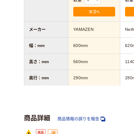
カゴへ
メーカー
YAMAZEN
Netf
幅：mm
600mm
620
高さ：mm
560mm
114
奥行：mm
290mm
280
カラーグループ
ベージュ系
ライ
質量
4.5kg
13.
商品詳細
商品情報の誤りを報告