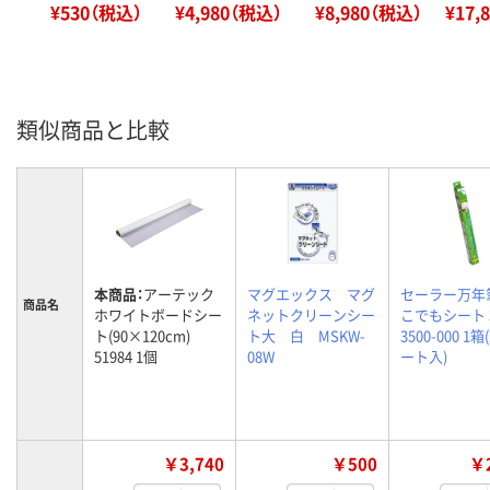
¥530（税込）
¥4,980（税込）
¥8,980（税込）
¥17,
類似商品と比較
本商品：
アーテック
マグエックス マグ
セーラー万年
商品名
ホワイトボードシー
ネットクリーンシー
こでもシート 3
ト(90×120cm)
ト大 白 MSKW-
3500-000 1箱
51984 1個
08W
ート入)
￥3,740
￥500
￥2