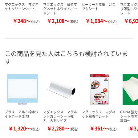
マグエックス マグネ
マグエックス 薄型マ
セーラー万年筆 どこ
マグエック
ットクリーンシート
グネットホワイトボー
でもシート
り薄型ホワ
ドシート
シート
￥248～
￥2,108～
￥1,084～
￥6,9
（税込）
（税込）
（税込）
この商品を見た人はこちらも検討されていま
す
プラス アルミ枠ホワ
マグエックス マグネ
マグエックス マグネ
GAINA 
イトボード 無地
ットカラーシート強
ット粘着付シート
シート 等方性
力 大判サイズ
車両…
￥1,320～
￥2,280～
￥361～
￥3,
（税込）
（税込）
（税込）