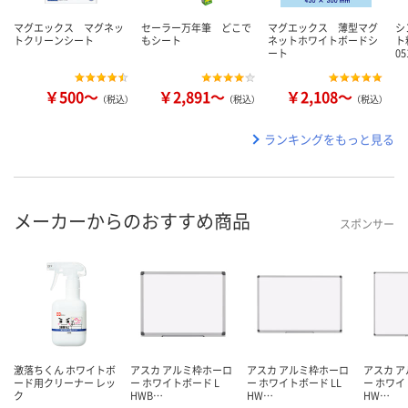
マグエックス マグネッ
セーラー万年筆 どこで
マグエックス 薄型マグ
シ
トクリーンシート
もシート
ネットホワイトボードシ
ト
ート
0
￥500～
￥2,891～
￥2,108～
（税込）
（税込）
（税込）
ランキングをもっと見る
メーカーからのおすすめ商品
スポンサー
激落ちくん ホワイトボ
アスカ アルミ枠ホーロ
アスカ アルミ枠ホーロ
アスカ 
ード用クリーナー レッ
ー ホワイトボード L
ー ホワイトボード LL
ー ホワイ
ク
HWB…
HW…
HW…