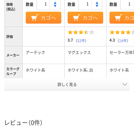
数量
数量
数量
価格
(税込)
カゴへ
カゴへ
カ
評価
3.7
4.3
（
32件
）
（
14件
）
アーテック
マグエックス
セーラー万年
メーカー
カラーグ
ホワイト系
ホワイト系、白
ホワイト系
ループ
詳しく見る
無地
無地
タイプ
ホワイト
片面（無地）
両面（無地／無
ボード面
数
0.5mm
0.05mm
厚さ
レビュー（0件）
650g
24g
質量