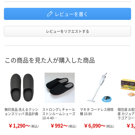
レビューを書く
レビューをリクエストする
この商品を見た人が購入した商品
無印良品 洗えるクッシ
ストロング L チャール
マキタ コードレス掃除
個包装 お配
ョンスリッパ 良品計画
ストンルームシューズ
機 10.8V
産 カジュア
10-4-40…
ラゴアコー
￥1,290～
￥992～
￥6,090～
￥3,
（税込）
（税込）
（税込）