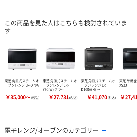
この商品を見た人はこちらも検討されていま
す
東芝 角皿式スチームオ
東芝 角皿式スチームオ
東芝 角皿式スチームオ
東芝 単機能
ーブンレンジ ER-D70A
ーブンレンジ ER-
ーブンレンジ ERー
XS23
Y60(W) グラ…
D100A(H) …
￥35,000～
￥27,731
￥41,070
￥27,4
（税込）
（税込）
（税込）
電子レンジ/オーブンのカテゴリー