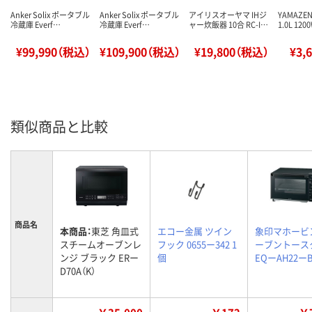
Anker Solix ポータブル
Anker Solix ポータブル
アイリスオーヤマ IHジ
YAMAZ
冷蔵庫 Everf…
冷蔵庫 Everf…
ャー炊飯器 10合 RC-I…
1.0L 12
¥99,990（税込）
¥109,900（税込）
¥19,800（税込）
¥3,
類似商品と比較
商品名
本商品：
東芝 角皿式
エコー金属 ツイン
象印マホービ
スチームオーブンレ
フック 0655ー342 1
ーブントース
ンジ ブラック ERー
個
EQーAH22ーB
D70A（K）