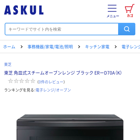
カゴ
メニュー
ホーム
事務機器/家電/電池/照明
キッチン家電
電子レン
東芝
東芝 角皿式スチームオーブンレンジ ブラック ERーD70A（K）
（
0
件のレビュー
）
ランキングを見る：
電子レンジ/オーブン