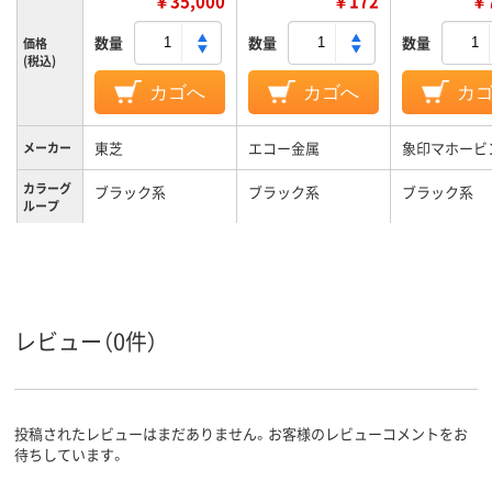
￥35,000
￥172
￥7
数量
数量
数量
価格
(税込)
カゴへ
カゴへ
カ
東芝
エコー金属
象印マホービ
メーカー
カラーグ
ブラック系
ブラック系
ブラック系
ループ
1年
1年間
保証期間
約14kg
4.0kg
重量
レビュー（0件）
投稿されたレビューはまだありません。お客様のレビューコメントをお
待ちしています。