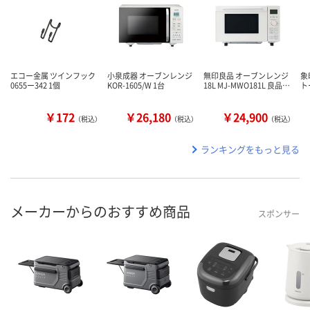
エコー金属 ツインフック
小泉成器 オーブンレンジ
無印良品 オーブンレンジ
象
0655ー342 1個
KOR-1605/W 1台
18L MJ-MWO181L 良品…
ト
￥172
￥26,180
￥24,900
（税込）
（税込）
（税込）
ランキングをもっと見る
メーカーからのおすすめ商品
スポンサー