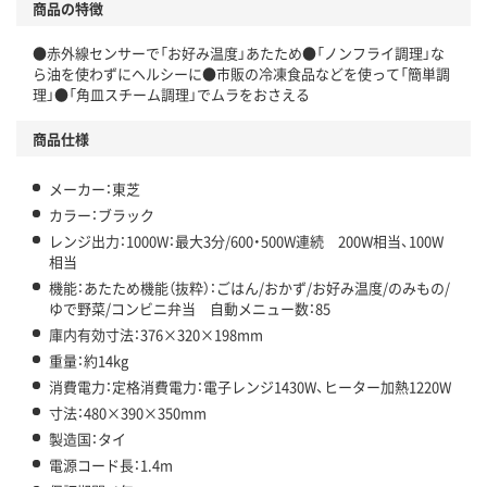
商品の特徴
●赤外線センサーで「お好み温度」あたため●「ノンフライ調理」な
ら油を使わずにヘルシーに●市販の冷凍食品などを使って「簡単調
理」●「角皿スチーム調理」でムラをおさえる
商品仕様
メーカー：東芝
カラー：ブラック
レンジ出力：1000W：最大3分/600・500W連続 200W相当、100W
相当
機能：あたため機能（抜粋）：ごはん/おかず/お好み温度/のみもの/
ゆで野菜/コンビニ弁当 自動メニュー数：85
庫内有効寸法：376×320×198mm
重量：約14kg
消費電力：定格消費電力：電子レンジ1430W、ヒーター加熱1220W
寸法：480×390×350mm
製造国：タイ
電源コード長：1.4m