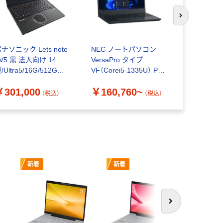
次のスライド
ナソニック Lets note
NEC ノートパソコン
FUJITS
V5 黒 法人向け 14
VersaPro タイプ
ン LIFEBO
/Ultra5/16G/512G
VF（Corei5-1335U） PC-
A5513/RX （
F-FV5TDFAS 1台（直
VKT46
1335U） F
￥301,000
￥160,760~
￥197,7
送品）
（税込）
（税込）
新着
新着
新着
次へ