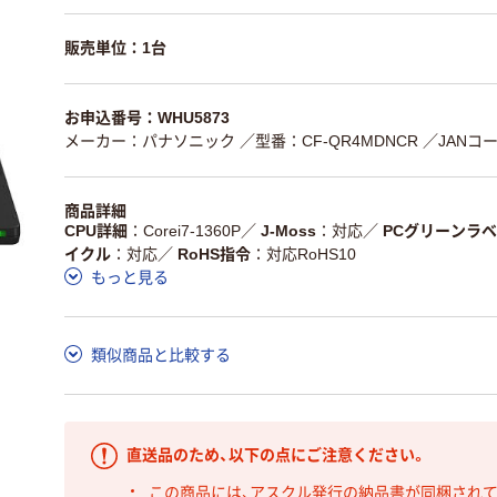
販売単位：1台
お申込番号：WHU5873
メーカー：パナソニック
／型番：CF-QR4MDNCR
／JANコード
商品詳細
CPU詳細
Corei7-1360P
／
J-Moss
対応
／
PCグリーンラ
イクル
対応
／
RoHS指令
対応RoHS10
もっと見る
類似商品と比較する
直送品のため、以下の点にご注意ください。
この商品には、アスクル発行の納品書が同梱され