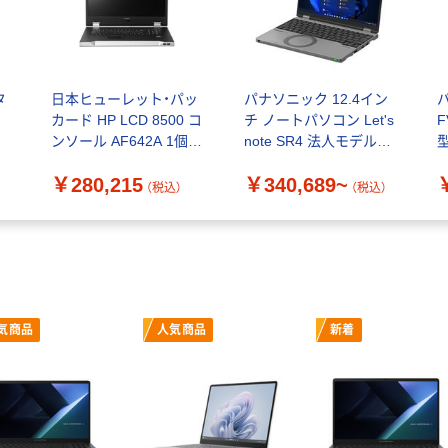
タ
日本ヒューレット・パッ
パナソニック 12.4イン
パ
カード HP LCD 8500 コ
チ ノートパソコン Let's
F
ンソール AF642A 1個
note SR4 法人モデル
型
（直送品）
CF-SR4
C
￥280,215
￥340,689~
（税込）
（税込）
気商品
人気商品
新着