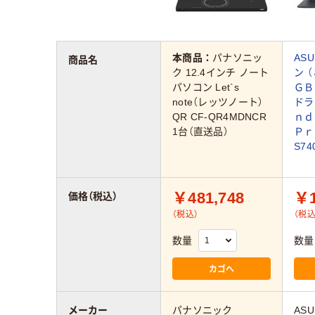
本商品：
パナソニッ
AS
商品名
ク 12.4インチ ノート
ン 
パソコン Let`s
ＧＢ
note（レッツノート）
ドラ
QR CF-QR4MDNCR
ｎ
1台（直送品）
Ｐｒｏ
S74
￥481,748
￥1
価格（税込）
（税込）
（税込
数量
数量
カゴへ
メーカー
パナソニック
ASU