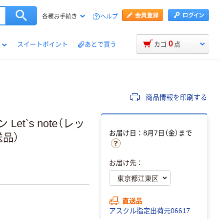
ヘルプ
各種お手続き
0
スイートポイント
あとで買う
カゴ
点
商品情報を印刷する
et`s note（レッ
お届け日：8月7日（金）まで
送品）
お届け先：
直送品
アスクル指定出荷元06617