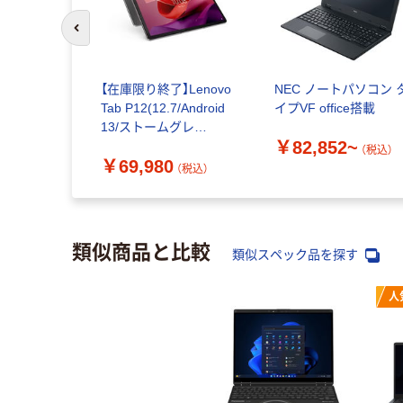
前のスライドへ
【在庫限り終了】Lenovo
NEC ノートパソコン 
Tab P12(12.7/Android
イプVF office搭載
13/ストームグレ
￥82,852~
ー/8GB+/WWANなし)
（税込）
￥69,980
ZACH0078JP 1個
（税込）
類似商品と比較
類似スペック品を探す
人