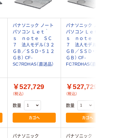
パナソニック ノート
パナソニック ノート
パナソニ
パソコン Ｌｅｔ｀
パソコン Ｌｅｔ｀
ＧＨＢＯ
ｓ ｎｏｔｅ ＳＣ
ｓ ｎｏｔｅ ＦＣ
ーＧ２Ｎ
７ 法人モデル（３２
７ 法人モデル（３２
ｌｔｒａ
ＧＢ／ＳＳＤ・５１２
ＧＢ／ＳＳＤ・５１２
５Ｕ／１
ＧＢ） CF-
ＧＢ） CF-
ＳＤ・５
SC7RDHAS（直送品）
FC7RDHAS（直送品）
FZ-G2N
送品）
￥527,729
￥527,729
￥460
（税込）
（税込）
（税込）
数量
数量
数量
カゴへ
カゴへ
パナソニック
パナソニック
パナソニ