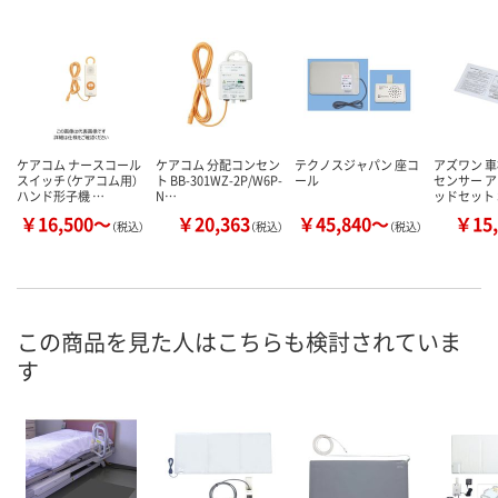
ケアコム ナースコール
ケアコム 分配コンセン
テクノスジャパン 座コ
アズワン 
スイッチ（ケアコム用）
ト BB-301WZ-2P/W6P-
ール
センサー 
ハンド形子機 …
N…
ッドセット 
￥16,500～
￥20,363
￥45,840～
￥15,
（税込）
（税込）
（税込）
この商品を見た人はこちらも検討されていま
す