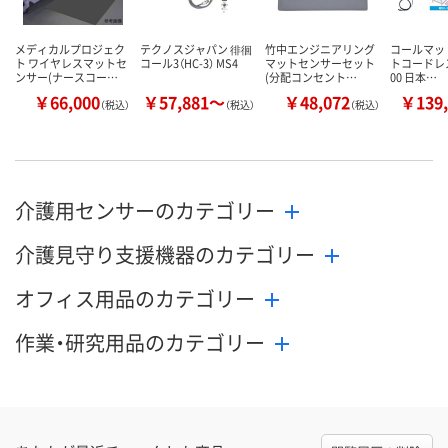
メディカルプロジェク
テクノスジャパン 徘徊
竹中エンジニアリング
コールマッ
ト ワイヤレスマットセ
コール3（HC-3） MS4
マットセンサーセット
トコードレス 
ンサー(ナースコー…
(分配コンセント…
00 日本…
￥66,000
￥57,881～
￥48,072
￥139,
（税込）
（税込）
（税込）
介護用センサーのカテゴリー
介護見守り支援機器のカテゴリー
オフィス用品のカテゴリー
作業・研究用品のカテゴリー