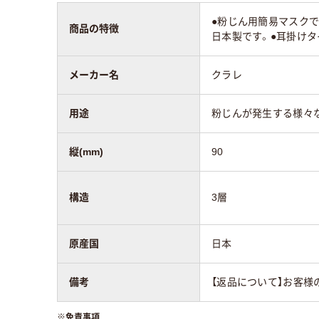
●粉じん用簡易マスクで
商品の特徴
日本製です。●耳掛けタイプ
メーカー名
クラレ
用途
粉じんが発生する様々な
縦(mm)
90
構造
3層
原産国
日本
備考
【返品について】お客様
※
免責事項