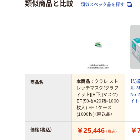
類似商品と比較
類似スペック品を探す
本商品：
クラレ スト
【防
商品名
レッチマスク(クラフ
ル 
ィット[[R下]]マスク)
No.
EF(50枚×20箱=1000
イト
枚入) EF 1ケース
(1000枚)（直送品）
￥25,446
￥7
価格（税込）
（税込）