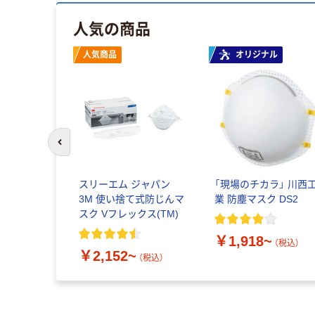
人気の商品
人気商品
オリジナル
前のスライドへ
スリーエム ジャパン
「現場のチカラ」 川西
3M 使い捨て式防じんマ
業 防塵マスク DS2
スク Vフレックス(TM)
￥1,918~
（税込）
￥2,152~
（税込）