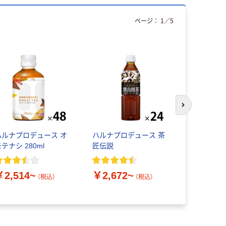
ページ：
1
／
5
次のスライド
ハルナプロデュース オ
ハルナプロデュース 茶
ポカリスエ
テナシ 280ml
匠伝説
ンウォータ
￥2,514~
￥2,672~
￥294~
（税込）
（税込）