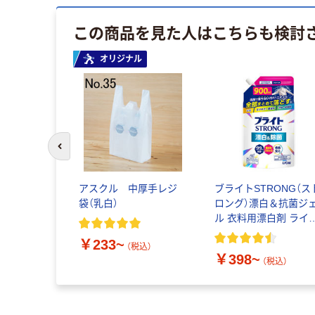
この商品を見た人はこちらも検討
オリジナル
前のスライドへ
ス 柔軟剤
アスクル 中厚手レジ
ブライトSTRONG（ス
の夢ふわタ
袋（乳白）
ロング）漂白＆抗菌ジ
ティークロー
ル 衣料用漂白剤 ライ
ン＆ムスク
ン
￥233~
（税込）
￥398~
税込）
（税込）