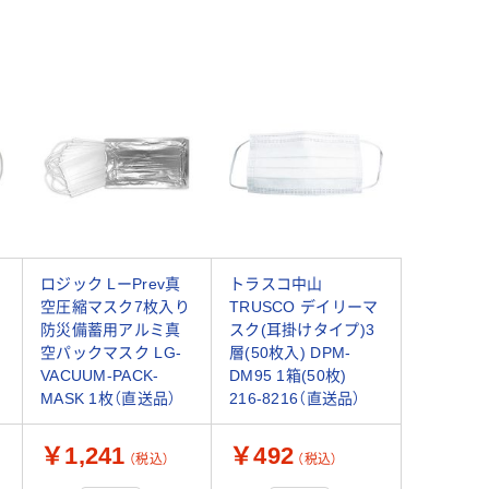
ロジック LーPrev真
トラスコ中山
空圧縮マスク7枚入り
TRUSCO デイリーマ
防災備蓄用アルミ真
スク(耳掛けタイプ)3
空パックマスク LG-
層(50枚入) DPM-
け
VACUUM-PACK-
DM95 1箱(50枚)
MASK 1枚（直送品）
216-8216（直送品）
￥1,241
￥492
（税込）
（税込）