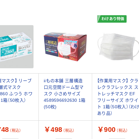
わけあり特価
塵マスク】 リーブ
iiもの本舗 三層構造
【作業用マスク】 クラ
3層式マスク
口元空間ドーム型マ
レクラフレックス ス
2860 ふつう ホワ
スク 小さめサイズ
トレッチマスク EF
 1箱（50枚入）
4589596692630 1箱
フリーサイズ ホワイ
(50枚)
ト 1箱（50枚入）（わ
あり品）
48
￥498
￥900
（税込）
（税込）
（税込）