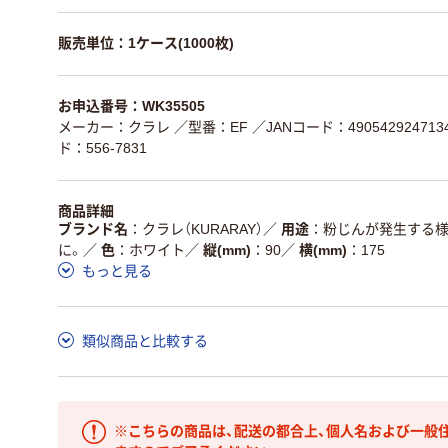
販売単位：1ケース(1000枚)
お申込番号：WK35505
メーカー：クラレ
／型番：EF
／JANコード：490542924713
ド：556-7831
商品詳細
ブランド名
クラレ（KURARAY）
／
用途
粉じんが発生する様
に。
／
色
ホワイト
／
縦(mm)
90
／
横(mm)
175
もっと見る
類似商品と比較する
※こちらの商品は、配送の都合上、個人名および一般