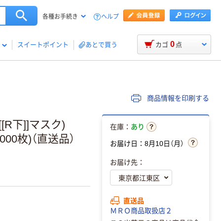
ヘルプ
各種お手続き
0
スイートポイント
あとで買う
カゴ
点
商品情報を印刷する
R下]]マスク)
在庫：
あり
1000枚)（直送品）
お届け日：8月10日（月）
お届け先：
直送品
ＭＲＯ商品取扱店２