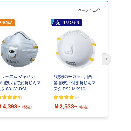
ページ：
1
／
4
人気商品
オリジナル
次のスライド
スリーエム ジャパン
「現場のチカラ」 川西工
【防塵マスク
3M 使い捨て式防じんマ
業 排気弁付き防じんマ
3層式マスク 
ク 8812J-DS1
スク DS2 MK910-
ふつう ホワ
N95DS2V
枚入）
￥4,393~
￥2,533~
￥748
（税込）
（税込）
（