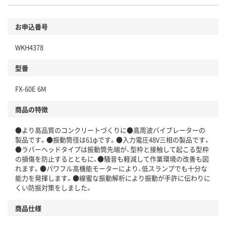
お申込番号
WKH4378
型番
FX-60E 6M
商品の特徴
●より高品質のコンクリートづくりに●高周波バイブレーターの
製品です。●振動筒径は61φです。●入力電圧48V三相の製品です。
●ラバーヘッドタイプは振動筒先端が、型枠と接触して起こる型枠
の損傷を防止するとともに、●騒音も軽減して作業環境の改善も図
れます。●パワフル高機能モーターにより、低スランプでも十分な
能力を発揮します。●線蜜な振動解析により振動が手許に伝わりに
くい防振対策をしました。
商品仕様