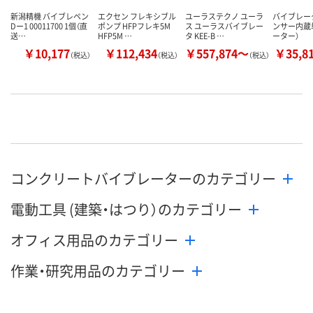
新潟精機 バイブレペン
エクセン フレキシブル
ユーラステクノ ユーラ
バイブレー
Dー1 00011700 1個（直
ポンプ HFPフレキ5M
ス ユーラスバイブレー
ンサー内蔵
送…
HFP5M …
タ KEE-B …
ーター）
￥10,177
￥112,434
￥557,874～
￥35,8
（税込）
（税込）
（税込）
コンクリートバイブレーターのカテゴリー
電動工具 (建築・はつり）のカテゴリー
オフィス用品のカテゴリー
作業・研究用品のカテゴリー