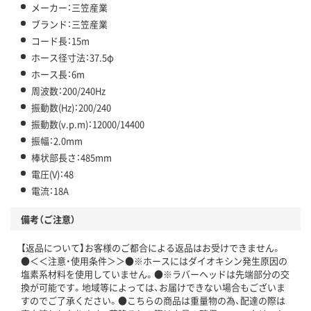
メーカー：三笠産業
ブランド：三笠産業
コード長：15m
ホース径寸法：37.5φ
ホース長：6m
周波数：200/240Hz
振動数(Hz)：200/240
振動数(v.p.m)：12000/14400
振幅：2.0mm
棒状部長さ：485mm
電圧(V)：48
電流：18A
備考（ご注意）
【返品について】お客様のご都合による返品はお受けできません。
●＜＜注意・使用条件＞＞●※ホースにはダイオキシン発生原因の
塩素系材料を使用していません。●※ラバーヘッドは先端部分の交
換が可能です。地域等によっては、お届けできない場合もございま
すのでご了承ください。●こちらの商品は重量物の為、配達の際は