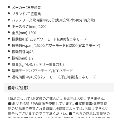
メーカー：三笠産業
ブランド：三笠産業
バッテリー充電時間：約30分(実用充電)/約40分(満充電)
ホース長さ(mm)：1000
全長(mm)：1390
振動数(Hz)：253(パワーモード)/200(省エネモード)
振動数(v.p.m)：15200(パワーモード)/12000(省エネモード)
振動筒径：φ28
振幅(mm)：1.2
質量(kg)：4.4(バッテリー重量含む)
運転モード：パワーモード/省エネモード
運転時間：約45分(パワーモード)/約1時間(省エネモード)
備考（ご注意）
【返品について】お客様のご都合による返品はお受けできません。
●MUV-Fe28S-EPの画像を使用しています。●実用充電:満充電時
間の80％まで充電される時間。地域等によっては、お届けできない
場合もございますのでご了承ください。●こちらの商品は重量物の