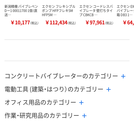
新潟精機 バイブレペン
エクセン フレキシブル
エクセン コードレスバ
エクセン EX
Dー1 00011700 1個（直
ポンプ HFPフレキ5M
イブレータ 壁打ちタイ
バイブレー
送…
HFP5M …
プ CBKCB …
箱 DB3 1…
￥10,177
￥112,434
￥97,961
￥64,
（税込）
（税込）
（税込）
コンクリートバイブレーターのカテゴリー
電動工具 (建築・はつり）のカテゴリー
オフィス用品のカテゴリー
作業・研究用品のカテゴリー