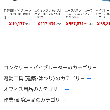
新潟精機 バイブレペン
エクセン フレキシブル
ユーラステクノ ユーラ
バイブレー
Dー1 00011700 1個（直
ポンプ HFPフレキ5M
ス ユーラスバイブレー
ンサー内蔵
送…
HFP5M …
タ KEE-B …
ーター）
￥10,177
￥112,434
￥557,874～
￥35,8
（税込）
（税込）
（税込）
コンクリートバイブレーターのカテゴリー
電動工具 (建築・はつり）のカテゴリー
オフィス用品のカテゴリー
作業・研究用品のカテゴリー