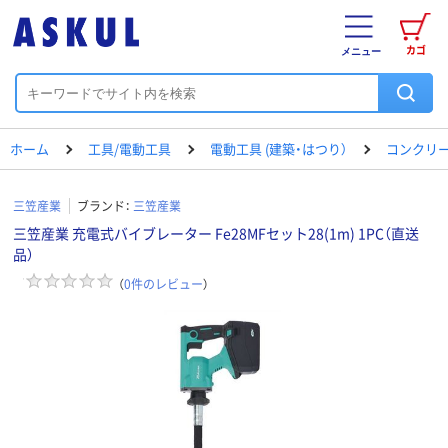
カゴ
メニュー
ホーム
工具/電動工具
電動工具 (建築・はつり）
コンクリ
三笠産業
ブランド：
三笠産業
三笠産業 充電式バイブレーター Fe28MFセット28(1m) 1PC（直送
品）
（
0
件のレビュー
）