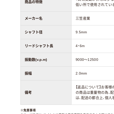
商品の特徴
低い所で使用されているの
メーカー名
三笠産業
シャフト径
9.5mm
リードシャフト長
4・6m
振動数(v.p.m)
9000～12500
振幅
2.0mm
【返品について】お客
備考
の商品は重量物の為、
は、配送の都合上、個
※
免責事項