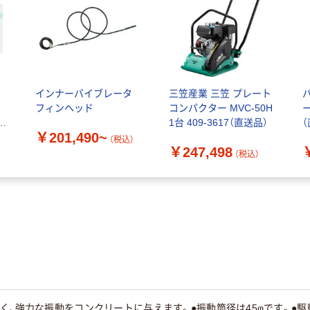
ド
インナーバイブレータ
三笠産業 三笠 プレート
フィンヘッド
コンパクター MVC-50H
電
1台 409-3617（直送品）
￥201,490~
個
（税込）
￥247,498
（税込）
く、強力な振動をコンクリートに与えます。●振動筒径は45φです。●駆