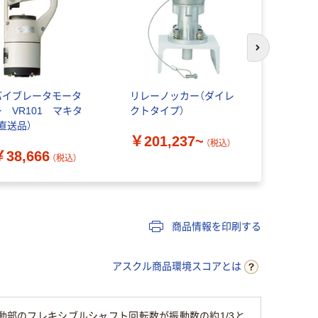
次のスライド
バイブレータモータ
リレーノッカー（ダイレ
マキタ 充
ー VR101 マキタ
クトタイプ）
ートバイブ
（直送品）
￥201,237~
￥75,34
（税込）
￥38,666
（税込）
商品情報を印刷する
アスクル商品環境スコアとは
動部のフレキシブルシャフト回転数が振動数の約1/3と