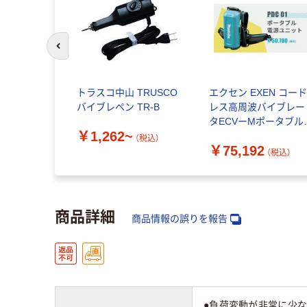
前のスライドへ
トラスコ中山 TRUSCO
エクセン EXEN コー
バイブレペン TR-B
レス高周波バイブレー
タECVーMポータブル
￥1,262~
源ユニット PDC01 1
（税込）
￥75,192
261-3544（直送品）
（税込）
商品詳細
商品情報の誤りを報告
●負荷変動が非常に少な