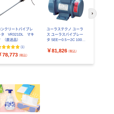
次のスライド
コンクリートバイブレ
ユーラステクノ ユーラ
ユーラステ
ータ VR321DL マキ
ス ユーラスバイブレー
ス ユーラ
タ （直送品）
タ SEEー0.5ー2C 100V
タ SEEー0.
1台 453-9478（直送品）
台 453-94
(
1
)
￥81,826
￥35,81
（税込）
￥78,773
（税込）