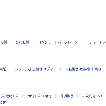
はん機
釘打ち機
コンクリートバイブレーター
シャーレ
ー用紙
パソコン/周辺機器/メディア
事務機器/家電/電池/照明
工具/電動工具
切削工具/研磨材
計測機器
研究開発・クリ
/資材