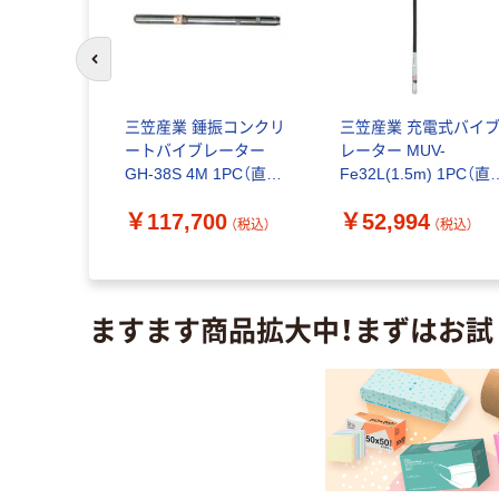
前のスライドへ
EN コード
三笠産業 錘振コンクリ
三笠産業 充電式バイ
バイブレー
ートバイブレーター
レーター MUV-
バイブレータ
GH-38S 4M 1PC（直送
Fe32L(1.5m) 1PC（直
-1.5M 1本
品）
品）
9
￥117,700
￥52,994
直送品）
（税込）
（税込）
（税込）
ますます商品拡大中！まずはお試