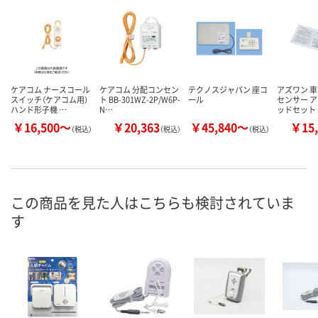
ケアコム ナースコール
ケアコム 分配コンセン
テクノスジャパン 座コ
アズワン 
スイッチ（ケアコム用）
ト BB-301WZ-2P/W6P-
ール
センサー 
ハンド形子機 …
N…
ッドセット 
￥16,500～
￥20,363
￥45,840～
￥15,
（税込）
（税込）
（税込）
この商品を見た人はこちらも検討されていま
す