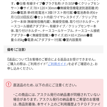
す。●仕様:有線タイプ●プラグ名称:ナカヨSP●＜クリップセン
サー＞●サイズ:78×120×30mm●無線発信機電波到達距離:約
20m●電源:単4形乾電池×3個（テスト用付属）●電池寿命:約6ヶ
月（1日10回反応）●セット内容:ワイヤレスタイプ／クリップセ
ンサー本体（無線発信機内蔵）、無線受信機、取り付けホルダー、ナ
ースコール接続アダプター、有線タイプ／クリップセンサー本
体、取り付けホルダー、ナースコールケーブル、ナースコール接続
アダプター●＜無線受信機＞●サイズ:85×65×25mm●重
量:0.85kg●電源:ACアダプター（付属）●室内設置用
備考（ご注意）
【返品について】お客様のご都合による返品はお受けできません。
ご購入の際は、ご利用ガイド「
ご利用ガイド
」を必ずご確認の上、お
申し込みください。
直送品のため、以下の点にご注意ください。
・この商品には、アスクル発行の納品書が同梱されていない
場合があります。アスクル発行の納品書をご希望のお客様
は、商品到着後、本サイト上のご利用履歴よりＰＤＦファイ