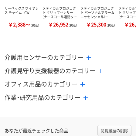
リーベックス ワイヤレ
メディカルプロジェク
メディカルプロジェク
メディカル
ス チャイム LCW
ト クリップセンサー
ト パーソナルアラーム
ト クリッ
(ナースコール連動タ…
エッセンシャルI…
(ナースコ
￥2,388～
￥26,952
￥25,300
￥26,
（税込）
（税込）
（税込）
介護用センサーのカテゴリー
介護見守り支援機器のカテゴリー
オフィス用品のカテゴリー
作業・研究用品のカテゴリー
あなたが最近チェックした商品
閲覧履歴の削除