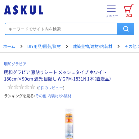
カゴ
メニュー
ホーム
DIY用品/園芸/資材
建築金物/建材/内装材
その他 
明和グラビア
明和グラビア 窓貼りシート メッシュタイプ ホワイト
180cm×90cm 遮光 目隠し W GPM-1831N 1本（直送品）
（
0
件のレビュー
）
ランキングを見る：
その他 内装材/外装材