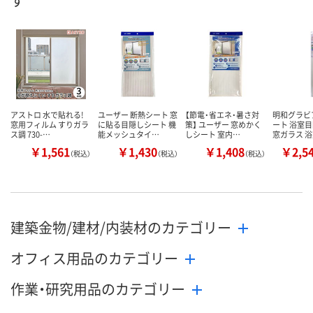
す
アストロ 水で貼れる!
ユーザー 断熱シート 窓
【節電・省エネ・暑さ対
明和グラビ
窓用フィルム すりガラ
に貼る目隠しシート 機
策】 ユーザー 窓めかく
ート 浴室
ス調 730-…
能メッシュタイ…
しシート 室内…
窓ガラス 
￥1,561
￥1,430
￥1,408
￥2,5
（税込）
（税込）
（税込）
建築金物/建材/内装材のカテゴリー
オフィス用品のカテゴリー
作業・研究用品のカテゴリー