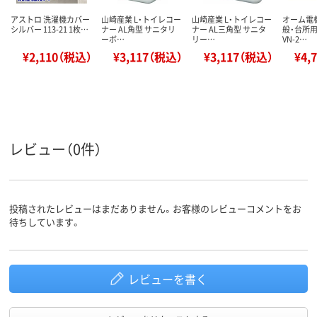
アストロ 洗濯機カバー
山崎産業 L・トイレコー
山崎産業 L・トイレコー
オーム電機
シルバー 113-21 1枚…
ナー AL角型 サニタリ
ナー AL三角型 サニタ
般・台所用
ーボ…
リー…
VN-2…
¥2,110（税込）
¥3,117（税込）
¥3,117（税込）
¥4,
レビュー（0件）
投稿されたレビューはまだありません。お客様のレビューコメントをお
待ちしています。
レビューを書く