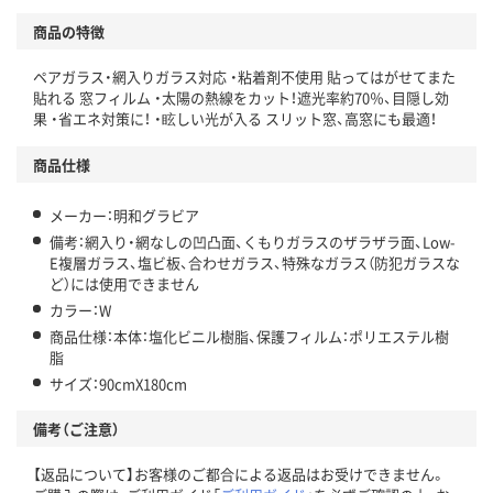
商品の特徴
ペアガラス・網入りガラス対応 ・粘着剤不使用 貼ってはがせてまた
貼れる 窓フィルム ・太陽の熱線をカット！遮光率約70％、目隠し効
果 ・省エネ対策に！ ・眩しい光が入る スリット窓、高窓にも最適！
商品仕様
メーカー：明和グラビア
備考：網入り・網なしの凹凸面、くもりガラスのザラザラ面、Low-
E複層ガラス、塩ビ板、合わせガラス、特殊なガラス（防犯ガラスな
ど）には使用できません
カラー：W
商品仕様：本体：塩化ビニル樹脂、保護フィルム：ポリエステル樹
脂
サイズ：90cmX180cm
備考（ご注意）
【返品について】お客様のご都合による返品はお受けできません。