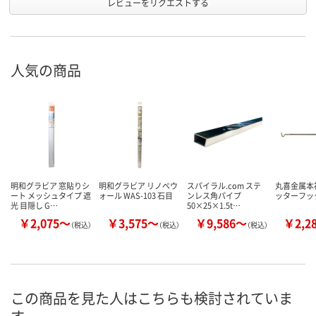
レビューをリクエストする
人気の商品
明和グラビア 窓貼りシ
明和グラビア リノベウ
スパイラル.com ステ
丸喜金属本社
ート メッシュタイプ 遮
ォール WAS-103 石目
ンレス角パイプ
ッターフック
光 目隠し G…
50×25×1.5t…
￥2,075～
￥3,575～
￥9,586～
￥2,2
（税込）
（税込）
（税込）
この商品を見た人はこちらも検討されていま