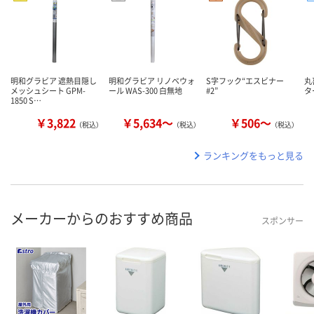
明和グラビア 遮熱目隠し
明和グラビア リノベウォ
S字フック“エスビナー
丸
メッシュシート GPM-
ール WAS-300 白無地
#2”
タ
1850 S…
￥3,822
￥5,634～
￥506～
（税込）
（税込）
（税込）
ランキングをもっと見る
メーカーからのおすすめ商品
スポンサー