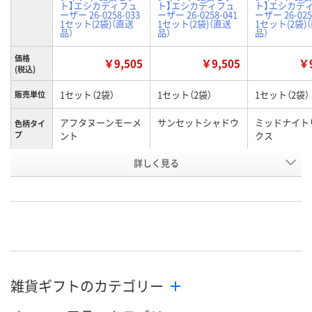
ト】エシカディフュ
ト】エシカディフュ
ト】エシカデ
ーザー 26-0258-033
ーザー 26-0258-041
ーザー 26-025
1セット(2袋)（直送
1セット(2袋)（直送
1セット(2袋)
品）
品）
品）
価格
￥9,505
￥9,505
￥9
(税込)
1セット（2袋）
1セット（2袋）
1セット（2袋）
販売単位
アフタヌーンモーメ
サンセットシャドウ
ミッドナイト
色柄タイ
プ
ント
クス
お申込番
詳しく見る
WNP0087
WNP0088
WNP0090
号
直送品
直送品
直送品
在庫
8月31日（月）まで
8月31日（月）まで
8月31日（月）
お届け日
数量
数量
数量
雑貨ギフトのカテゴリー
カゴへ
カゴへ
カ