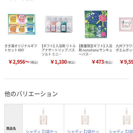
きき湯オリジナルギフ
【ギフト】 入浴剤 リトル
【数量限定ギフト】 入浴
九州フラワ
トセット KKY
アナザートリップ バス
剤 nonohana サンキュ
ポエムボッ
ソルト ミニ…
ーバス…
￥2,956～
￥1,100
￥473
￥9,5
（税込）
（税込）
（税込）
他のバリエーション
商品名
シャディ 【2袋セッ
シャディ 【2袋セッ
シャディ 【2