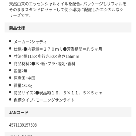
天然由来のエッセンシャルオイルを配合。パッケージもリフィルを
そのままスタンドにセットして使う環境に配慮したエシカルなシ
リーズです。
商品仕様
メーカー：シャディ
仕様：●内容量＝２７０ｍｌ●芳香期間＝約５ヶ月
寸法：幅115×奥行き50×高さ156mm
商品材料：●木・紙・プラ・溶剤・香料
包装：無
原産国：中国
質量：323g
商品サイズ：●現品約１６．５×１１．５×５ｃｍ
色柄タイプ：モーニングサンライト
JANコード
4571139157508