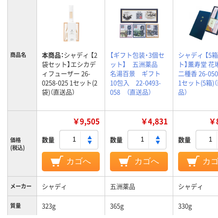
本商品：
シャディ 【2
【ギフト包装・3個セ
シャディ 【5
商品名
袋セット】エシカデ
ット】 五洲薬品
ト】薫寿堂 花
ィフューザー 26-
名湯百景 ギフト
二種香 26-050
0258-025 1セット(2
10包入 22-0493-
1セット(5箱)
袋)（直送品）
058 （直送品）
品）
￥9,505
￥4,831
￥8
数量
数量
数量
価格
(税込)
カゴへ
カゴへ
カ
シャディ
五洲薬品
シャディ
メーカー
323g
365g
330g
質量