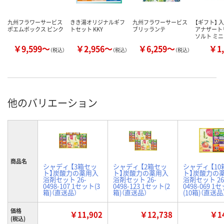
九州フラワーサービス
きき湯オリジナルギフ
九州フラワーサービス
【ギフト】 
ポエムボックス ピンク
トセット KKY
ブリッランテ
アナザート
ソルト ミ
￥9,599～
￥2,956～
￥6,259～
￥1,
（税込）
（税込）
（税込）
他のバリエーション
商品名
シャディ 【3箱セッ
シャディ 【2箱セッ
シャディ 【1
ト】炭酸力の薬用入
ト】炭酸力の薬用入
ト】炭酸力の
浴剤セット 26-
浴剤セット 26-
浴剤セット 26
0498-107 1セット(3
0498-123 1セット(2
0498-069 1
箱)（直送品）
箱)（直送品）
(10箱)（直送品
価格
￥11,902
￥12,738
￥14
(税込)