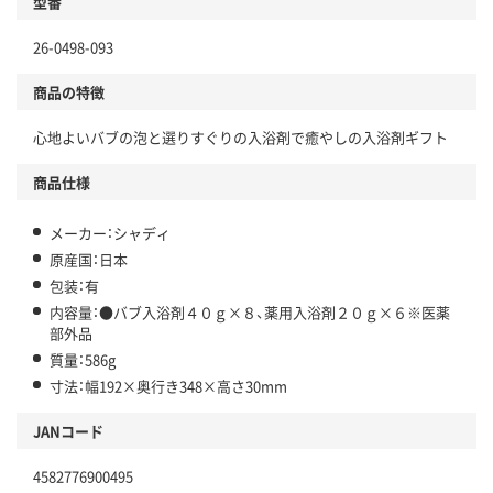
型番
26-0498-093
商品の特徴
心地よいバブの泡と選りすぐりの入浴剤で癒やしの入浴剤ギフト
商品仕様
メーカー：シャディ
原産国：日本
包装：有
内容量：●バブ入浴剤４０ｇ×８、薬用入浴剤２０ｇ×６※医薬
部外品
質量：586g
寸法：幅192×奥行き348×高さ30mm
JANコード
4582776900495