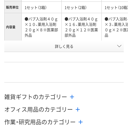
1セット（3箱）
1セット（2箱）
1セット（10箱
販売単位
●バブ入浴剤４０ｇ
●バブ入浴剤４０ｇ
●バブ入浴剤
×１０、薬用入浴剤
×１６、薬用入浴剤
×３、薬用入
内容量
２０ｇ×８※医薬部
２０ｇ×１２※医薬
０ｇ×２※医
外品
部外品
品
お申込番
詳しく見る
WNP0529
WNP0531
WNP0525
号
直送品
直送品
直送品
在庫
8月28日（金）まで
8月28日（金）まで
8月28日（金）
お届け日
数量
数量
数量
雑貨ギフトのカテゴリー
カゴへ
カゴへ
カ
オフィス用品のカテゴリー
作業・研究用品のカテゴリー