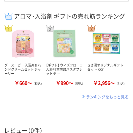
アロマ・入浴剤 ギフトの売れ筋ランキング
グースーピー 入浴剤＆ハ
【ギフト】 ウィズフローラ
きき湯オリジナルギフト
ンドクリームセット チャ
入浴剤 重炭酸バスタブレ
セット KKY
ーリー
ット チ…
￥660～
￥990～
￥2,956～
（税込）
（税込）
（税込）
ランキングをもっと見る
レビュー（0件）