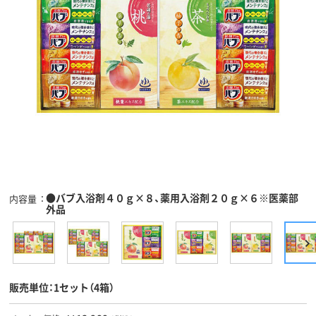
●バブ入浴剤４０ｇ×８、薬用入浴剤２０ｇ×６※医薬部
内容量
外品
販売単位：1セット（4箱）