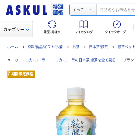
すべて
カテゴリー
履歴・再注文
マイカタログ
クイックオーダー
ホーム
飲料/食品/ギフト/お酒
お茶
日本茶/緑茶
緑茶ペッ
メーカー
コカ・コーラ
コカ・コーラの日本茶/緑茶を全て見る
ブラン
期間限定価格