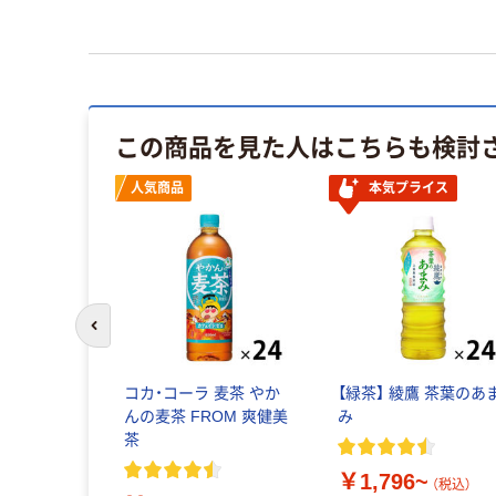
この商品を見た人はこちらも検討
人気商品
本気プライス
前のスライドへ
コカ・コーラ 麦茶 やか
【緑茶】 綾鷹 茶葉のあ
んの麦茶 FROM 爽健美
み
茶
￥1,796~
（税込）