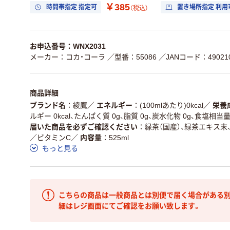
￥385
時間帯指定 指定可
置き場所指定 利用
（税込）
お申込番号：WNX2031
メーカー：コカ・コーラ
／型番：55086
／JANコード：490210
商品詳細
ブランド名
綾鷹
／
エネルギー
(100mlあたり)0kcal
／
栄養
ルギー 0kcal、たんぱく質 0g、脂質 0g、炭水化物 0g、食塩相当量0
届いた商品を必ずご確認ください
緑茶（国産）、緑茶エキス末
／ビタミンC
／
内容量
525ml
もっと見る
こちらの商品は一般商品とは別便で届く場合がある別
細はレジ画面にてご確認をお願い致します。