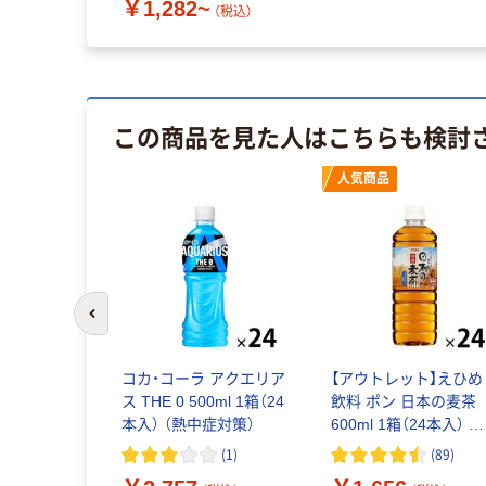
￥1,282~
（税込）
この商品を見た人はこちらも検討
人気商品
前のスライドへ
コカ・コーラ アクエリア
【アウトレット】えひめ
ス THE 0 500ml 1箱（24
飲料 ポン 日本の麦茶
本入） （熱中症対策）
600ml 1箱（24本入） ペ
ットボトル飲料 ノン
(
1
)
(
89
)
フェイン