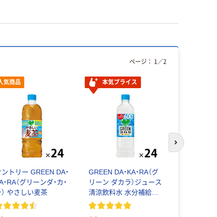
ページ：
1
／
2
人気商品
本気プライス
人気商品
次のスライド
ントリー GREEN DA・
GREEN DA・KA・RA（グ
【スポーツ
A・RA（グリーンダ・カ・
リーン ダカラ）ジュース
クエリアス 
ラ） やさしい麦茶
清涼飲料水 水分補給飲
500ml）
料