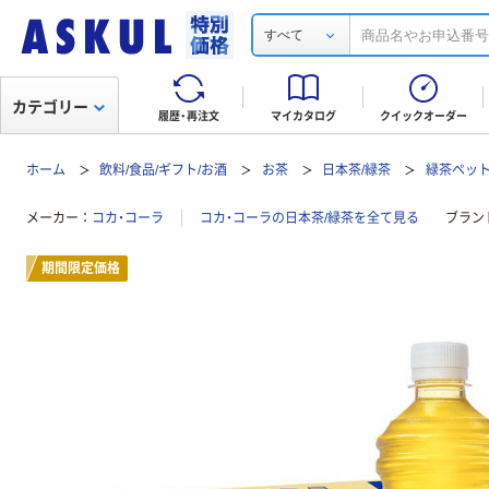
すべて
カテゴリー
履歴・再注文
マイカタログ
クイックオーダー
ホーム
飲料/食品/ギフト/お酒
お茶
日本茶/緑茶
緑茶ペッ
メーカー
コカ・コーラ
コカ・コーラの日本茶/緑茶を全て見る
ブラン
期間限定価格