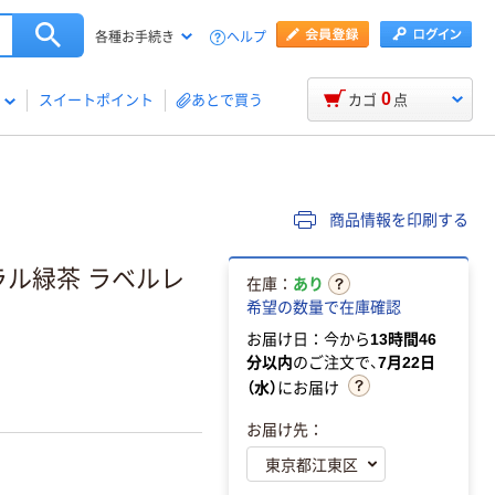
ヘルプ
各種お手続き
0
スイートポイント
あとで買う
カゴ
点
商品情報を印刷する
ラル緑茶 ラベルレ
在庫：
あり
希望の数量で在庫確認
お届け日：今から
13時間46
分以内
のご注文で、
7月22日
（水）
にお届け
お届け先：