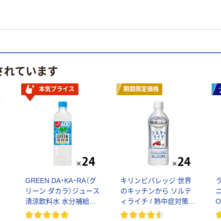
されています
本気プライス
期間限定価格
水
GREEN DA・KA・RA（グ
キリンビバレッジ 世界
リーン ダカラ）ジュース
のキッチンから ソルテ
ニ
清涼飲料水 水分補給飲
ィライチ / 熱中症対策飲
O
料
料 スポーツドリンク 水