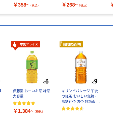
分補給 塩分補給
￥358~
￥268~
（税込）
（税込）
本気プライス
期間限定価格
】
伊藤園 おーいお茶 緑茶
キリンビバレッジ 午後
大容量
の紅茶 おいしい無糖 /
無糖紅茶 お茶 無糖茶 ペ
ットボトル アイスティ
￥1,384~
ー
（税込）