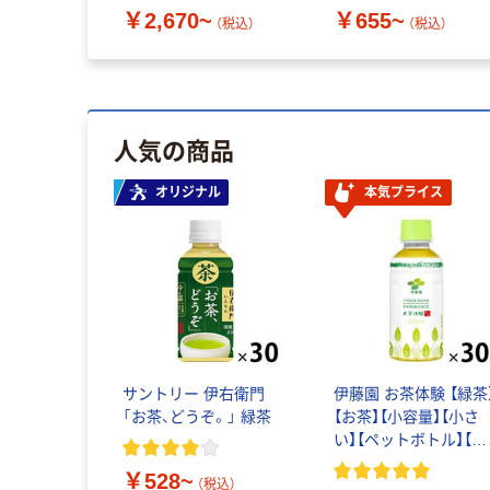
￥2,670~
￥655~
（税込）
（税込）
人気の商品
オリジナル
本気プライス
サントリー 伊右衛門
伊藤園 お茶体験 【緑茶
「お茶、どうぞ。」 緑茶
【お茶】【小容量】【小さ
い】【ペットボトル】【ペ
ットボトル】【接客】【来
￥528~
客】
（税込）