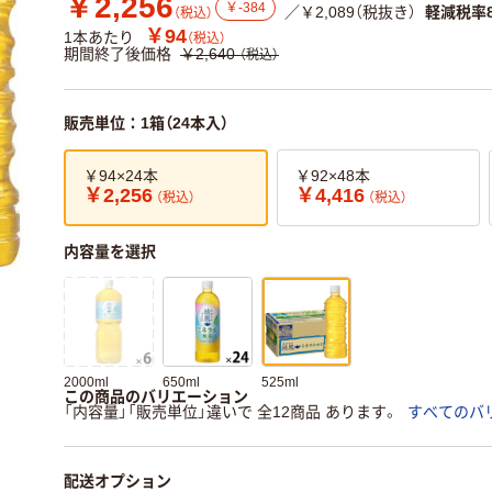
￥2,256
￥-384
／￥2,089（税抜き）
軽減税率
（税込）
￥94
1本あたり
（税込）
期間終了後価格
￥2,640
（税込）
販売単位：1箱（24本入）
￥94×24本
￥92×48本
￥2,256
￥4,416
（税込）
（税込）
内容量を選択
2000ml
650ml
525ml
この商品のバリエーション
「内容量」「販売単位」違いで 全12商品 あります。
すべてのバ
配送オプション