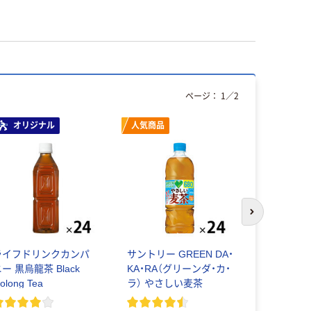
ページ：
1
／
2
オリジナル
人気商品
次のスライド
ライフドリンクカンパ
サントリー GREEN DA・
アサヒ飲料
ー 黒烏龍茶 Black
KA・RA（グリーンダ・カ・
ボトル
olong Tea
ラ） やさしい麦茶
￥2,461