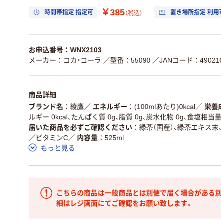
￥385
時間帯指定 指定可
置き場所指定 利用
（税込）
お申込番号：WNX2103
メーカー：コカ・コーラ
／型番：55090
／JANコード：490210
商品詳細
ブランド名
綾鷹
／
エネルギー
(100mlあたり)0kcal
／
栄養
ルギー 0kcal、たんぱく質 0g、脂質 0g、炭水化物 0g、食塩相当量0
届いた商品を必ずご確認ください
緑茶（国産）、緑茶エキス末
／ビタミンC
／
内容量
525ml
もっと見る
こちらの商品は一般商品とは別便で届く場合がある別
細はレジ画面にてご確認をお願い致します。