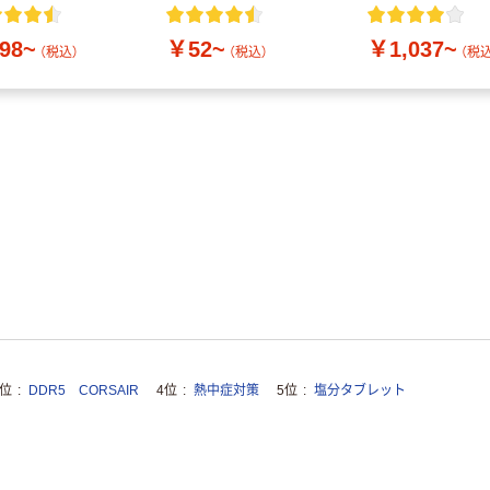
付き／2Lラベル
10本
98~
￥52~
￥1,037~
（税込）
（税込）
（税込
3位
DDR5 CORSAIR
4位
熱中症対策
5位
塩分タブレット