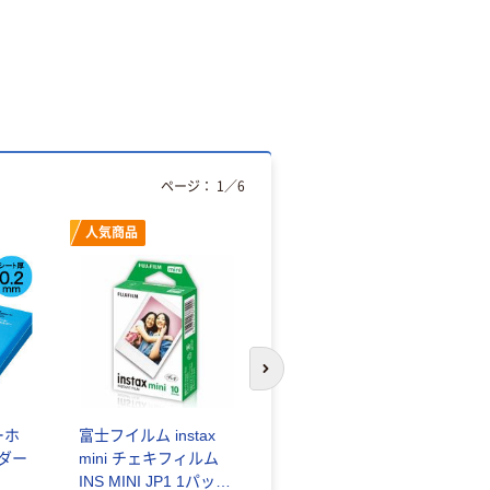
ページ：
1
／
6
人気商品
オリジナル
次のスライドへ
ーホ
富士フイルム instax
ゴミ袋 エコノミータ
ンダー
mini チェキフィルム
イプ 乳白半透明 高密
INS MINI JP1 1パック
度タイプ 詰替用 バイ