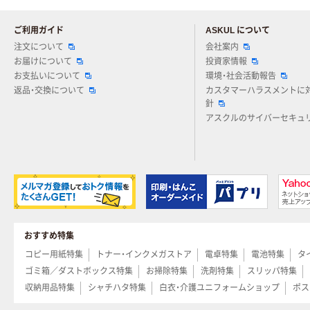
ご利用ガイド
ASKUL について
注文について
会社案内
お届けについて
投資家情報
お支払いについて
環境・社会活動報告
返品・交換について
カスタマーハラスメントに
針
アスクルのサイバーセキュ
おすすめ特集
コピー用紙特集
トナー・インクメガストア
電卓特集
電池特集
タ
ゴミ箱／ダストボックス特集
お掃除特集
洗剤特集
スリッパ特集
収納用品特集
シャチハタ特集
白衣・介護ユニフォームショップ
ポス