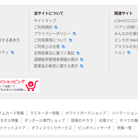
当サイトについて
関連サイト
アスクルについてお気軽にご質問ください
サイトマップ
LOHACO（ロ
ご利用規約
パプリ（印刷・
プライバシーポリシー
みんなの仕事
対する基本方
ご利用環境について
エシラボ（We
ご利用上の注意
アスクルの大
リティ
ション
古物営業法に基づく表記
酒類販売管理者標識の掲示
医薬品の販売に関する表示
イムカード特集
ラミネーター特集
ホワイトボードショップ
パーテーション
タオル特集
ダンボール専門ショップ
現場のチカラ
台車ナビ
すべての働
トイットストア
オフィスづくりサービス
ピンポイントサーチ
特集一覧