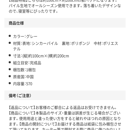
パイル生地でオールシーズン使用できます。落ち着いたデザインな
ので、寝室等にぴったりです。
商品仕様
カラー：グレー
材質：表地：シンカーパイル 裏地：ポリポンジ 中材：ポリエス
テル
寸法：(縦)約100cm×(横)約200cm
組立目安：完成品
梱包数：1梱包
原産国：中国
内容量：570
備考（ご注意）
【返品について】お客様のご都合による返品はお受けできません。
【商品について】本製品のサイズ・重量は誤差が生じる場合がござい
ます。使用用途と違った使い方をすると破れやほつれの原因となり
ます。【商品の開封について】お届けする商品は紙袋に包み梱包させ
て頂いております。カッター等で開封する際に商品に傷つかないよ