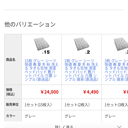
他のバリエーション
商品名
15枚 グレー シーツ
2枚 グレー シーツ
3枚 グレー 
快適 春 夏 冬 秋 洗え
快適 春 夏 冬 秋 洗え
快適 春 夏 冬
る タオル生地 清潔
る タオル生地 清潔
る タオル生地
ベッドパッド 敷パ
ベッドパッド 敷パ
ベッドパッド
ット パイル 介護 シ
ット パイル 介護 シ
ット パイル 
ンプル（直送品）
ンプル 寝具（直送品）
ンプル 寝具（
価格
￥24,000
￥4,490
￥6
(税込)
1セット(15枚入）
1セット(2枚入）
1セット(3枚入
販売単位
グレー
グレー
グレー
カラー
お申込番
詳しく見る