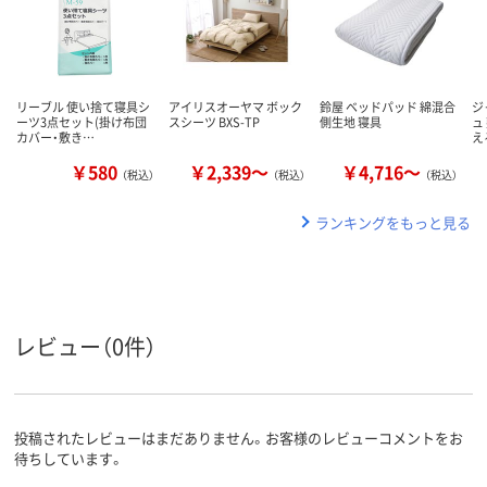
リーブル 使い捨て寝具シ
アイリスオーヤマ ボック
鈴屋 ベッドパッド 綿混合
ジ
ーツ3点セット(掛け布団
スシーツ BXS-TP
側生地 寝具
ュ
カバー・敷き…
え
￥580
￥2,339～
￥4,716～
（税込）
（税込）
（税込）
ランキングをもっと見る
レビュー（0件）
投稿されたレビューはまだありません。お客様のレビューコメントをお
待ちしています。