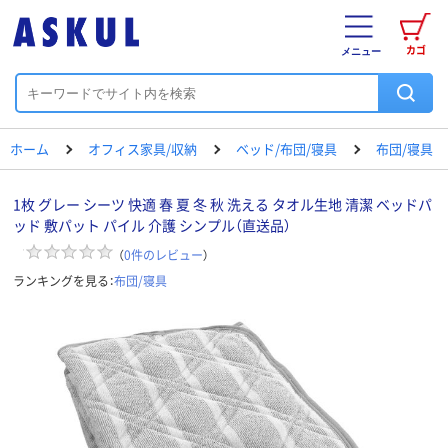
カゴ
メニュー
ホーム
オフィス家具/収納
ベッド/布団/寝具
布団/寝具
1枚 グレー シーツ 快適 春 夏 冬 秋 洗える タオル生地 清潔 ベッドパ
ッド 敷パット パイル 介護 シンプル（直送品）
（
0
件のレビュー
）
ランキングを見る：
布団/寝具