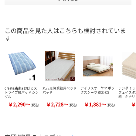
WPH7606
WPH7612
WPH7613
号
直送品
直送品
直送品
在庫
8月25日（火）まで
8月25日（火）まで
8月25日（火）
お届け日
この商品を見た人はこちらも検討されていま
す
数量
数量
数量
カゴへ
カゴへ
カ
createalpha おぼろス
丸八真綿 業務用ベッド
アイリスオーヤマ ボッ
テンダイ 
トライプ敷パッド シン
パッド
クスシーツ BXS-CS
フェイスタ
グル
組 キナリ
￥2,290～
￥2,728～
￥1,881～
￥
（税込）
（税込）
（税込）