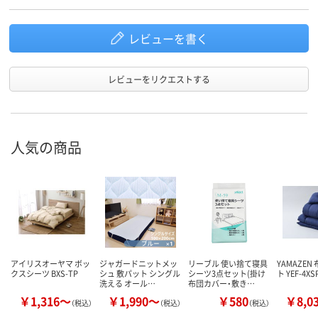
レビューを書く
レビューをリクエストする
人気の商品
アイリスオーヤマ ボッ
ジャガードニットメッ
リーブル 使い捨て寝具
YAMAZEN
クスシーツ BXS-TP
シュ 敷パット シングル
シーツ3点セット(掛け
ト YEF-4XS
洗える オール…
布団カバー・敷き…
￥1,316～
￥1,990～
￥580
￥8,0
（税込）
（税込）
（税込）