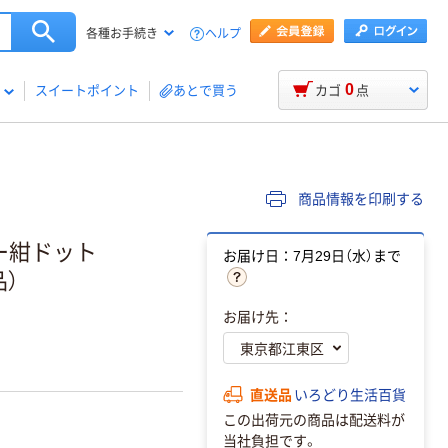
ヘルプ
各種お手続き
0
スイートポイント
あとで買う
カゴ
点
商品情報を印刷する
ナー紺ドット
お届け日：7月29日（水）まで
品）
お届け先：
直送品
いろどり生活百貨
この出荷元の商品は配送料が
当社負担です。