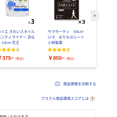
次のスライド
ロリエ きれいスタイル
サラサーティ SALA・
パンティラ
パンティライナー 羽な
LI・E おりものシート
ものシート
 14cm 花王
小林製薬
ィコットン1
クショーツ
（20枚×3
￥375~
￥855~
￥894
（税込）
（税込）
（
商品情報を印刷する
アスクル商品環境スコアとは
使用いただけます。