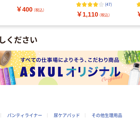
ッ
ラス 1個（62枚） 花王
（72枚入×3個） 花王
(
47
)
￥400
薬
（税込）
￥1,110
（税込）
しください
パンティライナー
尿ケアパッド
その他生理用品