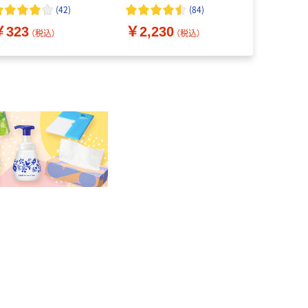
枚入） ユニ・チャーム
×3） パンティライナー
50枚 1セッ
(
42
)
(
84
)
￥2,200
15cm 小林製薬
ユニ・チャ
￥323
￥2,230
（税込）
（税込）