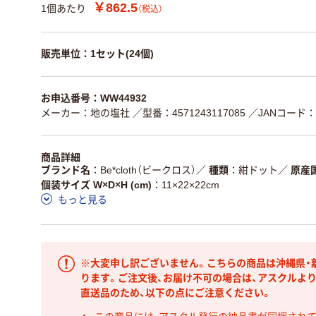
￥862.5
1個あたり
（税込）
販売単位：1セット(24個)
お申込番号：WW44932
メーカー：地の塩社
／型番：4571243117085
／JANコード：45
商品詳細
ブランド名
Be*cloth（ビークロス）
／
種類
紺ドット
／
原産
個装サイズ W×D×H (cm)
11×22×22cm
もっと見る
※大変申し訳ございません。こちらの商品は沖縄県・
ります。ご注文後、お届け不可の場合は、アスクルよ
直送品のため、以下の点にご注意ください。