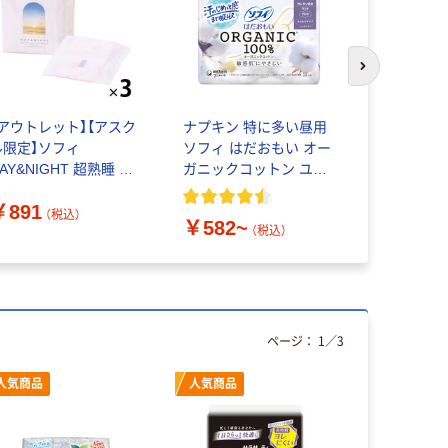
次のスライド
【アウトレット】【アスク
ナプキン 特に多い昼用
ロリエ し
ル限定】ソフィ
ソフィ はだおもい オー
用 ふんわり
AY&NIGHT 超熟睡 羽
ガニックコットン ユニ・
つき 花王
き 34cm 1セット (12
チャーム
￥891
枚×3) オリジナル 限定
（税込）
￥582~
￥500~
（税込）
ページ：
1
／
3
人気商品
人気商品
人気商品