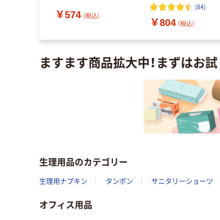
羽なし
ットン サボンの香り 1
ン100 無香料 1パ
(
84
)
￥574
ック (42枚)
個（52枚入） ユニ・チャー
ク（112枚入） 小林製
込）
（税込）
￥804
ム
（税込）
ますます商品拡大中！まずはお試
生理用品のカテゴリー
生理用ナプキン
タンポン
サニタリーショーツ
オフィス用品