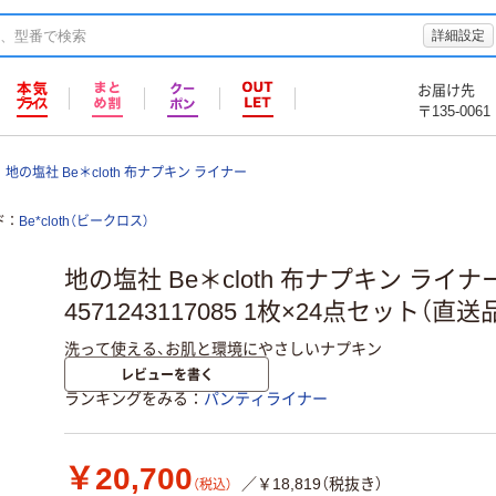
詳細設定
お届け先
〒135-0061
地の塩社 Be＊cloth 布ナプキン ライナー
ド
Be*cloth（ビークロス）
地の塩社 Be＊cloth 布ナプキン ライ
4571243117085 1枚×24点セット（直送
洗って使える、お肌と環境にやさしいナプキン
レビューを書く
ランキングをみる
パンティライナー
￥20,700
／￥18,819（税抜き）
（税込）