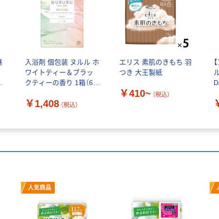
昼
入浴剤 個包装 ヌルル ホ
エリス 素肌のきもち 羽
ロ
ワイトティー＆ブラッ
つき 大王製紙
気
クティーの香り 1箱（6包
D
￥410~
枚
入） 透明タイプ アース
つ
（税込）
￥1,408
製薬
（税込）
人気商品