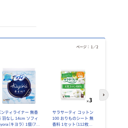
ページ：
1
／
2
次のスライド
パンティライナー 無香
サラサーティ コットン
パンティライ
 羽なし 14cm ソフィ
100 おりものシート 無
ィ クール
iyora（キヨラ） 1個（72
香料 1セット（112枚入
涼感おり