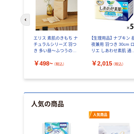
前のスライドへ
エリス 素肌のきもち ナ
【生理用品】 ナプキン 
チュラルシリーズ 羽つ
夜兼用 羽つき 30cm 
き 多い昼～ふつうの日
リエ しあわせ素肌 通
用 大王製紙
超スリム 1セット（13
￥498~
￥2,015
×5個） 花王
（税込）
（税込）
人気の商品
人気商品