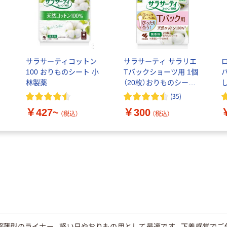
お
サラサーティコットン
サラサーティ サラリエ
品
100 おりものシート 小
Tバックショーツ用 1個
コ
林製薬
（20枚）おりものシート
し
小林製薬
(
35
)
￥427~
￥300
（税込）
（税込）
超薄型のライナー。軽い日やおりもの用として最適です。下着感覚でご