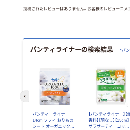
投稿されたレビューはありません。お客様のレビューコメ
パンティライナー
の検索結果
“
パン
前のスライドへ
ナー おり
パンティーライナー
【パンティライナー】【
生理用品 ソ
14cm ソフィ おりもの
香料】【羽なし】【15cm】
もいライナ
シート オーガニックコ
サラサーティ コット