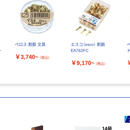
ベロス 割鋲 文具
エスコ（esco） 割鋲
ー
EA762FC
￥3,740~
（税込）
￥9,170~
（税込）