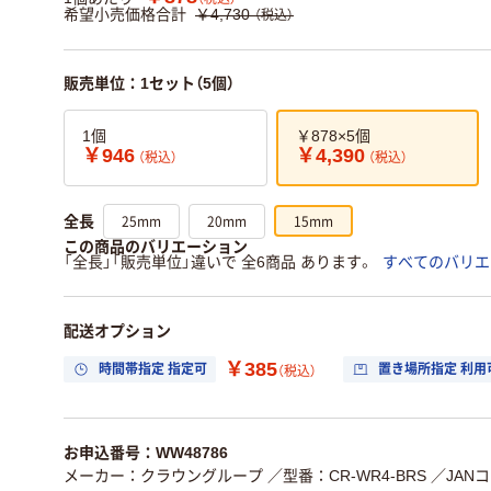
希望小売価格合計
￥4,730
（税込）
販売単位：1セット（5個）
1個
￥878×5個
￥946
￥4,390
（税込）
（税込）
25mm
20mm
15mm
全長
この商品のバリエーション
「全長」「販売単位」違いで 全6商品 あります。
すべてのバリエ
配送オプション
￥385
時間帯指定 指定可
置き場所指定 利用
（税込）
お申込番号：WW48786
メーカー：クラウングループ
／型番：CR-WR4-BRS
／JANコ