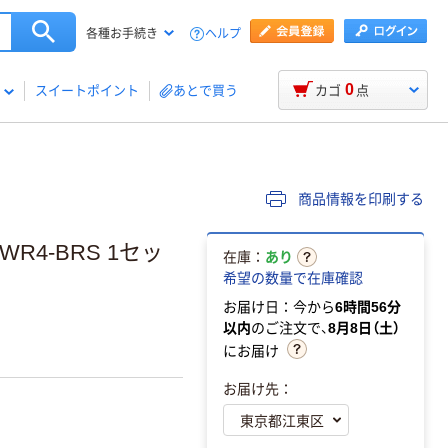
ヘルプ
各種お手続き
0
スイートポイント
あとで買う
カゴ
点
商品情報を印刷する
WR4-BRS 1セッ
在庫：
あり
希望の数量で在庫確認
お届け日：今から
6時間56分
以内
のご注文で、
8月8日（土）
にお届け
お届け先：