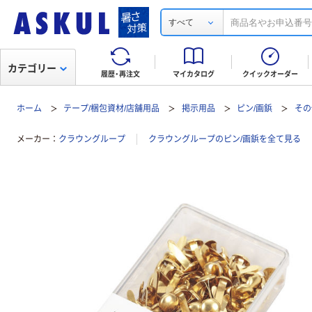
すべて
カテゴリー
履歴・再注文
マイカタログ
クイックオーダー
ホーム
テープ/梱包資材/店舗用品
掲示用品
ピン/画鋲
その
メーカー
クラウングループ
クラウングループのピン/画鋲を全て見る