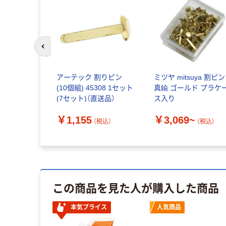
前のスライドへ
アーテック 割りピン
ミツヤ mitsuya 割ピン
(10個組) 45308 1セット
真鍮 ゴールド プラケ
(7セット)（直送品）
ス入り
￥1,155
￥3,069~
（税込）
（税込）
この商品を見た人が購入した商品
本気プライス
人気商品