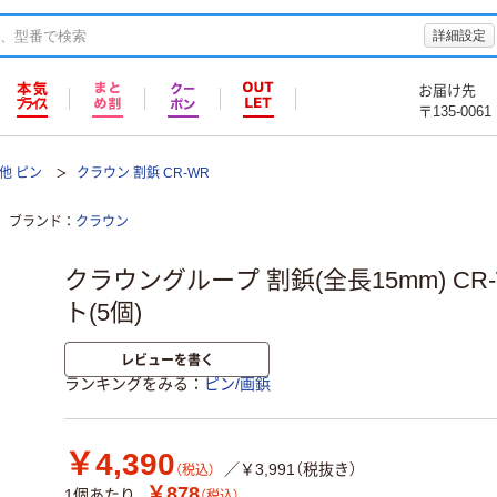
詳細設定
お届け先
〒135-0061
他 ピン
クラウン 割鋲 CR-WR
ブランド
クラウン
クラウングループ 割鋲(全長15mm) CR-
ト(5個)
レビューを書く
ランキングをみる
ピン/画鋲
￥4,390
／￥3,991（税抜き）
（税込）
￥878
1個あたり
（税込）