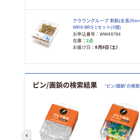
クラウングループ 割鋲(全長25mm)
WR8-BRS 1セット(5個)
お申込番号
WW48784
在庫
2点
お届け日
8月8日（土）
ピン/画鋲
の検索結果
“
ピン/画鋲
”の検
前のスライドへ