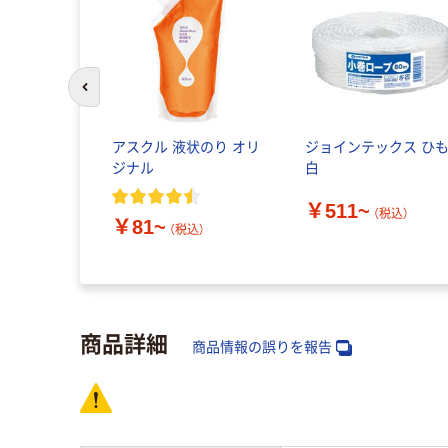
前のスライドへ
アスクル 液状のり オリ
ジョインテックス ひ
ジナル
白
￥511~
（税込）
￥81~
（税込）
商品詳細
商品情報の誤りを報告