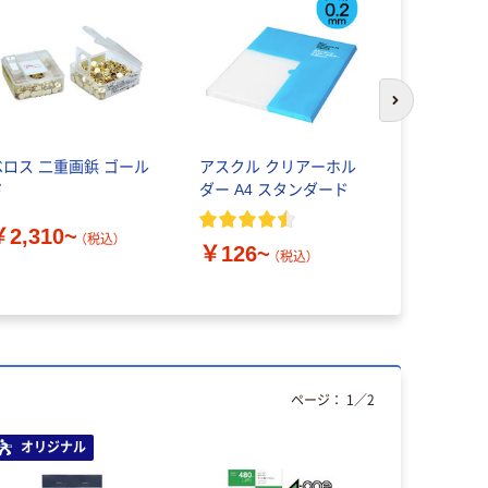
次のスライド
ベロス 二重画鋲 ゴール
アスクル クリアーホル
サニテート
ド
ダー A4 スタンダード
ト 消毒液 
ル消毒液 
￥2,310~
用
（税込）
￥126~
（税込）
￥606~
ページ：
1
／
2
オリジナル
オリジ