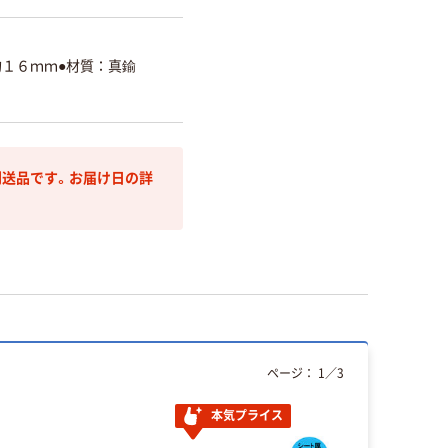
約１６ｍｍ●材質：真鍮
送品です。お届け日の詳
ページ：
1
／
3
本気プライス
本気プ