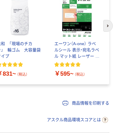
次のスライド
共和 「現場のチカ
エーワン（A-one） ラベ
乾電池 単
ラ」 輪ゴム 大容量袋
ルシール 表示・宛名ラベ
リ乾電池 
タイプ
ル マット紙 レーザー 封
ージ アス
筒 シール ステッカー
ナル
￥831~
￥595~
￥140~
（税込）
（税込）
商品情報を印刷する
アスクル商品環境スコアとは