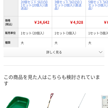
20個セット 563150
3個セット 563150 1
5個セット 5631
1セット(20個入)（直
セット(3個入)（直送
セット(5個入)
送品）
品）
品）
価格
￥24,642
￥4,928
￥6
(税込)
1セット（20個入）
1セット（3個入）
1セット（5個入
販売単位
大
大
大
種類
お申込番
詳しく見る
X191749
X191751
X191747
号
直送品
直送品
直送品
在庫
8月21日（金）まで
8月21日（金）まで
8月21日（金）
お届け日
この商品を見た人はこちらも検討されていま
す
数量
数量
数量
カゴへ
カゴへ
カ