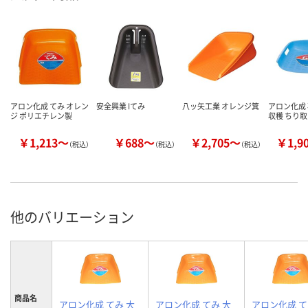
アロン化成 てみ オレン
安全興業 Iてみ
八ッ矢工業 オレンジ箕
アロン化成 
ジ ポリエチレン製
収穫 ちり
￥1,213～
￥688～
￥2,705～
￥1,9
（税込）
（税込）
（税込）
他のバリエーション
商品名
アロン化成 てみ 大
アロン化成 てみ 大
アロン化成 て