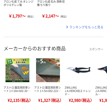
アロン化成 てみ オレンジ
アロン化成 石み 清掃 収
ポリエチレン製
穫 ちり取り
￥1,797～
￥2,147～
（税込）
（税込）
ランキングをもっと見る
メーカーからのおすすめ商品
スポンサー
アストロ 園芸用防草シ
アストロ 園芸用防草シ
ZWILLING
ZWILLIN
ート 1×10m 602-20…
ート 1×5m 602-21S…
J.A.HENCKELS トレン
J.A.HEN
ド…
ル…
¥2,135（税込）
¥1,327（税込）
¥2,980（税込）
¥1,