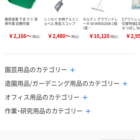
藤原産業 千吉 テミ 清
シンセイ 木柄アルミシ
モルテン グラウンドレ
【アウトレッ
掃作業 収穫作業
ョベル 角型スコップ
ーキ 60 WR002006 1個
切替特価】
（直…
なつぼし 5k
￥2,166～
￥2,480～
￥10,120
￥2,9
（税込）
（税込）
（税込）
園芸用品のカテゴリー
造園用品/ガーデニング用品のカテゴリー
オフィス用品のカテゴリー
作業・研究用品のカテゴリー