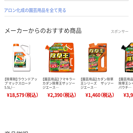
アロン化成の園芸用品を全て見る
メーカーからのおすすめ商品
スポンサー
【除草剤】ラウンドアッ
【園芸用品】フマキラー
【園芸用品】カダン除草
【園芸用
プ マックスロード
カダン除草王ザッソー
王シリーズ ザッソー
除草王シ
5.5L/…
ジエース…
ジエース…
パウチ…
¥18,579（税込）
¥2,390（税込）
¥1,460（税込）
¥3,