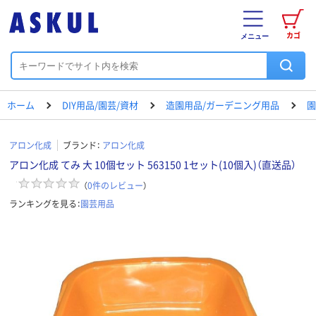
カゴ
メニュー
ホーム
DIY用品/園芸/資材
造園用品/ガーデニング用品
園
アロン化成
ブランド：
アロン化成
アロン化成 てみ 大 10個セット 563150 1セット(10個入)（直送品）
（
0
件のレビュー
）
ランキングを見る：
園芸用品