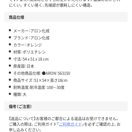
にくい。すくい易く、先端部が磨耗しにくい構造。
商品仕様
メーカー：アロン化成
ブランド：アロン化成
カラー：オレンジ
材質：ポリエチレン
寸法：54 x 51 x 18 cm
原産国：日本
その他商品仕様：●ARON：563150
商品サイズ：51×54×高さ18cm
耐熱温度:耐冷温度：100~-30度
種類：大
備考（ご注意）
【返品について】お客様のご都合による返品はお受けできません。
ご購入の際は、ご利用ガイド「
ご利用ガイド
」を必ずご確認の上、お
申し込みください。