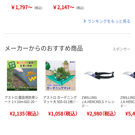
￥1,797～
￥2,147～
（税込）
（税込）
ランキングをもっと見る
メーカーからのおすすめ商品
スポンサー
アストロ 園芸用防草シ
アストロ ガーデニング
ZWILLING
ZWILLIN
ート 1×10m 602-20…
マット大 505-01 1枚（…
J.A.HENCKELS トレン
J.A.HEN
ド…
ド…
¥2,135（税込）
¥1,058（税込）
¥2,980（税込）
¥5,