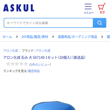
カゴ
メニュー
ホーム
DIY用品/園芸/資材
造園用品/ガーデニング用品
園
アロン化成
ブランド：
アロン化成
アロン化成 石み 大 567140 1セット（20個入）（直送品）
（
0
件のレビュー
）
ランキングを見る：
園芸用品