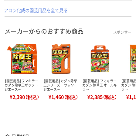
アロン化成の園芸用品を全て見る
メーカーからのおすすめ商品
スポンサー
【園芸用品】フマキラー
【園芸用品】カダン除草
【園芸用品】 フマキラー
【園芸用品
カダン除草王ザッソー
王シリーズ ザッソー
カダン 除草王 オールキ
カダン 除
ジエース…
ジエース…
ラ…
ラ…
¥2,390（税込）
¥1,460（税込）
¥2,385（税込）
¥1,