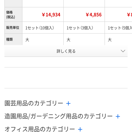
価格
￥14,934
￥4,856
￥8
(税込)
1セット（10個入）
1セット（3個入）
1セット（5個入
販売単位
大
大
大
種類
お申込番
詳しく見る
X192022
X191727
X192021
号
直送品
直送品
直送品
在庫
8月24日（月）まで
8月24日（月）まで
8月24日（月）
お届け日
数量
数量
数量
園芸用品のカテゴリー
カゴへ
カゴへ
カ
造園用品/ガーデニング用品のカテゴリー
オフィス用品のカテゴリー