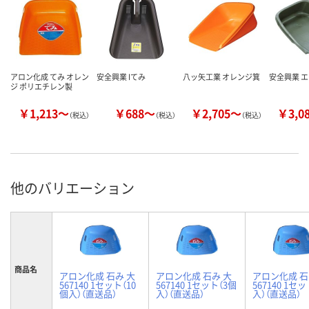
アロン化成 てみ オレン
安全興業 Iてみ
八ッ矢工業 オレンジ箕
安全興業 
ジ ポリエチレン製
￥1,213～
￥688～
￥2,705～
￥3,0
（税込）
（税込）
（税込）
他のバリエーション
商品名
アロン化成 石み 大
アロン化成 石み 大
アロン化成 石
567140 1セット（10
567140 1セット（3個
567140 1セ
個入）（直送品）
入）（直送品）
入）（直送品）