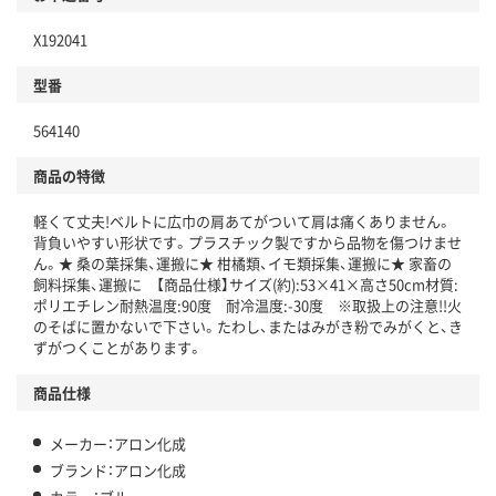
X192041
型番
564140
商品の特徴
軽くて丈夫!ベルトに広巾の肩あてがついて肩は痛くありません。
背負いやすい形状です。プラスチック製ですから品物を傷つけませ
ん。★ 桑の葉採集、運搬に★ 柑橘類、イモ類採集、運搬に★ 家畜の
飼料採集、運搬に 【商品仕様】サイズ(約):53×41×高さ50cm材質:
ポリエチレン耐熱温度:90度 耐冷温度:-30度 ※取扱上の注意!!火
のそばに置かないで下さい。たわし、またはみがき粉でみがくと、き
ずがつくことがあります。
商品仕様
メーカー：アロン化成
ブランド：アロン化成