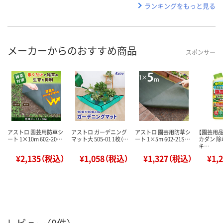
ランキングをもっと見る
メーカーからのおすすめ商品
スポンサー
アストロ 園芸用防草シ
アストロ ガーデニング
アストロ 園芸用防草シ
【園芸用品
ート 1×10m 602-20…
マット大 505-01 1枚（…
ート 1×5m 602-21S…
カダン 除
キ…
¥2,135（税込）
¥1,058（税込）
¥1,327（税込）
¥1,