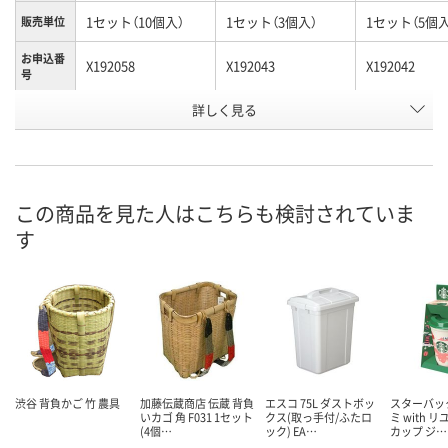
1セット（10個入）
1セット（3個入）
1セット（5個入
販売単位
お申込番
X192058
X192043
X192042
号
詳しく見る
直送品
直送品
直送品
在庫
8月21日（金）まで
8月21日（金）まで
8月21日（金）
お届け日
数量
数量
数量
この商品を見た人はこちらも検討されていま
す
カゴへ
カゴへ
カ
渋谷 背負かご 竹 農具
加藤伝蔵商店 伝蔵 背負
エスコ 75L ダストボッ
スターバッ
いカゴ 角 F031 1セット
クス(取っ手付/ふたロ
ミ with 
(4個…
ック) EA…
カップ ジ…