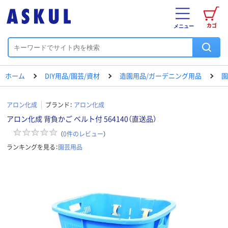
カゴ
メニュー
ホーム
DIY用品/園芸/資材
造園用品/ガーデニング用品
園
アロン化成
ブランド：
アロン化成
アロン化成 背負かご ベルト付 564140（直送品）
（
0
件のレビュー
）
ランキングを見る：
園芸用品