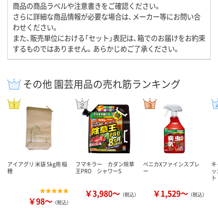
商品の商品ラベルや注意書きをご確認ください。
さらに詳細な商品情報が必要な場合は、メーカー等にお問い合
わせください。
また、販売単位における「セット」表記は、箱でのお届けをお約束
するものではありません。あらかじめご了承ください。
その他 園芸用品の売れ筋ランキング
アイアグリ 米袋 5kg用 稲
フマキラー カダン除草
ベニカXファインスプレ
キ
穂
王PRO シャワーS
ー
ッ
ト
￥3,980～
￥1,529～
（税込）
（税込）
￥98～
（税込）