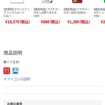
【除草剤】ラウンドアッ
【園芸用品】 フマキラー
【園芸用品】フマキラー
【園芸用品
プ マックスロード
カダンお酢でまもる
カダンMAX 1000ml …
カダン 
5.5L/…
1000…
力自…
¥18,579（税込）
¥888（税込）
¥1,380（税込）
¥
商品説明
軽くて丈夫!
アイコンの説明
お申込番号