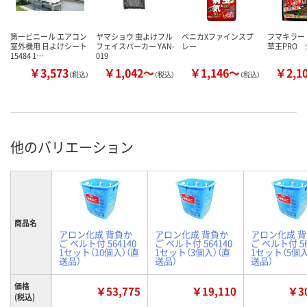
第一ビニール エアコン
ヤマショウ 虫よけフル
ベニカXファインスプ
フマキラー
室外機用 日よけシート
フェイスパーカー YAN-
レー
草王PRO 
15484 1…
019
￥3,573
￥1,042～
￥1,146～
￥2,1
（税込）
（税込）
（税込）
他のバリエーション
商品名
アロン化成 背負か
アロン化成 背負か
アロン化成 
ご ベルト付 564140
ご ベルト付 564140
ご ベルト付 56
1セット（10個入）（直
1セット（3個入）（直
1セット（5個入
送品）
送品）
送品）
価格
￥53,775
￥19,110
￥30
(税込)