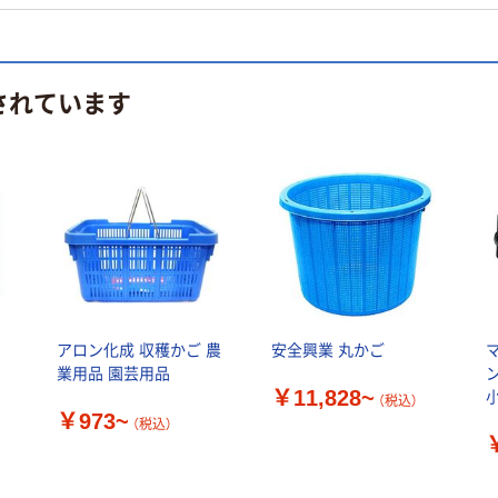
されています
アロン化成 収穫かご 農
安全興業 丸かご
業用品 園芸用品
￥11,828~
小
（税込）
￥973~
台
（税込）