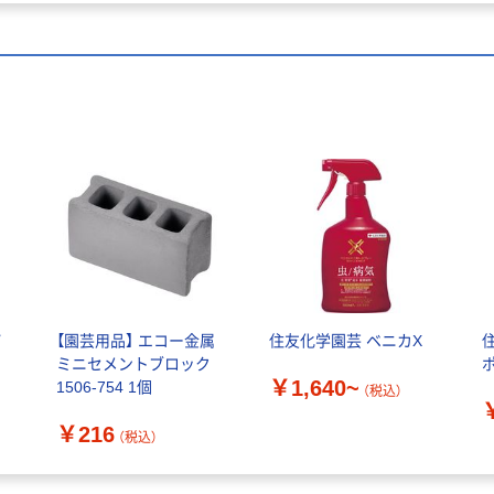
パ
【園芸用品】 エコー金属
住友化学園芸 ベニカX
ミニセメントブロック
￥1,640~
チ
1506-754 1個
（税込）
獣
￥216
（税込）