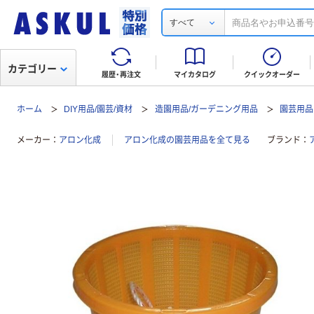
すべて
カテゴリー
履歴・再注文
マイカタログ
クイックオーダー
ホーム
DIY用品/園芸/資材
造園用品/ガーデニング用品
園芸用品
メーカー
アロン化成
アロン化成の園芸用品を全て見る
ブランド