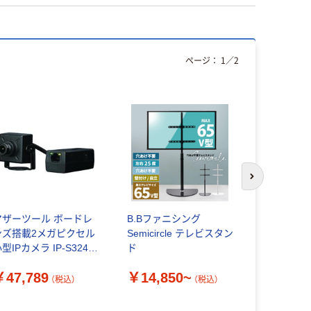
ページ：
1
／
2
人気商品
次のスライド
マザーツール ボードレ
B.Bファニシング
Anker W
ンズ搭載2メガピクセル
Semicircle テレビスタン
ーカー Pow
型IPカメラ IP-S324 1
ド
ーカーフォ
 538-7585（直送品）
￥47,789
￥14,850~
（税込）
（税込）
￥13,99