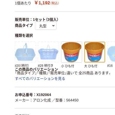
￥1,192
1個あたり
（税込）
販売単位：1セット（3個入）
商品タイプ
種類を選択
♯20（柄付）
#28 柄付き
#16
小 ひも付
大 ひも付
この商品のバリエーション
「商品タイプ」「種類」「販売単位」違いで 全25商品 あります。
すべてのバリエーションを見る
お申込番号：X192064
メーカー：アロン化成
／型番：564450