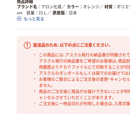
商品詳細
ブランド名
アロン化成
／
カラー
オレンジ
／
材質
ポリエ
cm 容量：21Ｌ
／
原産国
日本
もっと見る
直送品のため、以下の点にご注意ください。
この商品には、アスクル発行の納品書が同梱され
アスクル発行の納品書をご希望のお客様は、商品到
用履歴よりＰＤＦファイルにて印刷することが可
アスクルのダンボールもしくは袋でのお届けでは
お客様のご都合によるご注文後の変更・キャンセル
ません。
商品のご注文後に商品がお届けできないことが判
ャンセルさせていただくことがあります。
ご注文後に一時品切れが判明した場合は、入荷次