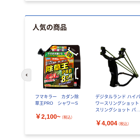
人気の商品
前のスライドへ
フマキラー カダン除
デジタルランド ハイ
草王PRO シャワーS
ワースリングショット
スリングショット パ
￥2,100~
ンコ ハイパワー 害鳥
（税込）
￥4,004
対策 DL-80221 1個（直
（税込）
送品）