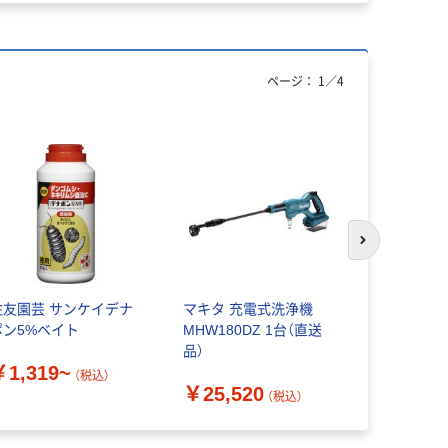
ページ：
1
／
4
次のスライド
住友園芸 サンケイデナ
マキタ 充電式洗浄機
フマキラー
ポン5%ベイト
MHW180DZ 1台（直送
ン
品）
￥1,319~
￥880~
（税込）
￥25,520
（税込）