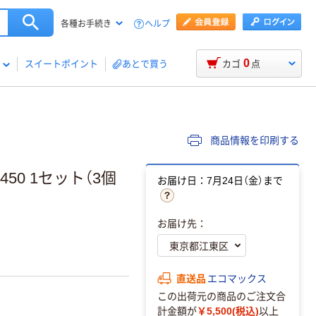
ヘルプ
各種お手続き
0
スイートポイント
あとで買う
カゴ
点
商品情報を印刷する
50 1セット（3個
お届け日：7月24日（金）まで
お届け先：
直送品
エコマックス
この出荷元の商品のご注文合
計金額が
￥5,500(税込)
以上