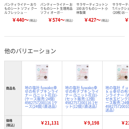
パンティライナー おり
パンティーライナー お
サラサーティコットン
サラサーテ
ものシート ソフィ クー
りものシート 生理用品
100 おりものシート 小
Tバックショ
ルフレッシュ …
ソフィ オーガ…
林製薬
（20枚）お…
￥440～
￥574～
￥427～
￥
（税込）
（税込）
（税込）
他のバリエーション
地の塩社 fuwako幸
地の塩社 fuwako幸
地の塩社 ｆ
商品名
せの布ナプキンライ
せの布ナプキンライ
ｋｏ幸せの布
ナー (Sニット花白)-
ナー (Sニット花白)-
ンライナー （
(ケース販売:24個)
(セット販売:12個)
ゼ水玉ピンク）
4982757200116 1ケ
4982757200116 1セ
ース販売：24個
ース(24個)（直送品）
ット(12個)（直送品）
49827572001
送品）
価格
￥21,131
￥9,198
￥21
(税込)