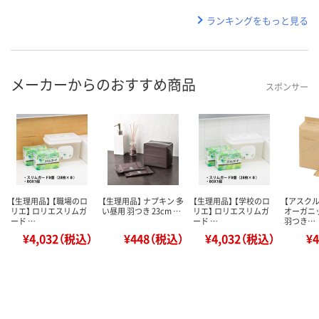
ランキングをもっと見る
メーカーからのおすすめ商品
スポンサー
【生理用品】 【職場のロ
【生理用品】 ナプキン 多
【生理用品】 【学校のロ
【アスク
リエ】 ロリエスリムガ
い昼用 羽つき 23cm …
リエ】 ロリエスリムガ
オーガニ
ード …
ード …
羽つき…
¥4,032（税込）
¥448（税込）
¥4,032（税込）
¥