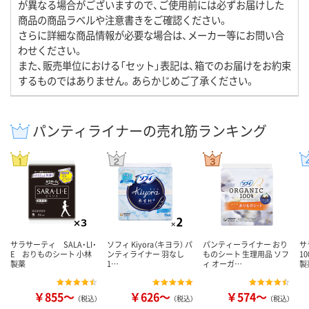
が異なる場合がございますので、ご使用前には必ずお届けした
商品の商品ラベルや注意書きをご確認ください。
さらに詳細な商品情報が必要な場合は、メーカー等にお問い合
わせください。
また、販売単位における「セット」表記は、箱でのお届けをお約束
するものではありません。あらかじめご了承ください。
パンティライナーの売れ筋ランキング
サラサーティ SALA・LI・
ソフィ Kiyora（キヨラ） パ
パンティーライナー おり
サ
E おりものシート 小林
ンティライナー 羽なし
ものシート 生理用品 ソフ
1
製薬
1…
ィ オーガ…
製
￥855～
￥626～
￥574～
（税込）
（税込）
（税込）