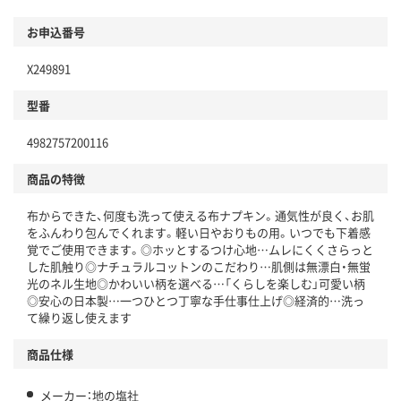
お申込番号
X249891
型番
4982757200116
商品の特徴
布からできた、何度も洗って使える布ナプキン。通気性が良く、お肌
をふんわり包んでくれます。軽い日やおりもの用。いつでも下着感
覚でご使用できます。◎ホッとするつけ心地…ムレにくくさらっと
した肌触り◎ナチュラルコットンのこだわり…肌側は無漂白・無蛍
光のネル生地◎かわいい柄を選べる…「くらしを楽しむ」可愛い柄
◎安心の日本製…一つひとつ丁寧な手仕事仕上げ◎経済的…洗っ
て繰り返し使えます
商品仕様
メーカー：地の塩社