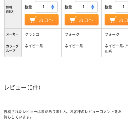
数量
数量
数量
価格
(税込)
カゴへ
カゴへ
カ
クラシコ
フォーク
フォーク
メーカー
ネイビー系
ネイビー系
ネイビー系、
カラーグ
ループ
ル系
L
M
LL
サイズ
女性用
レディス
対象
レビュー（0件）
投稿されたレビューはまだありません。お客様のレビューコメントをお
待ちしています。