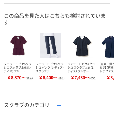
お申込番
X318351
X318360
X318361
号
この商品を見た人はこちらも検討されていま
直送品
直送品
直送品
在庫
す
8月20日（木）まで
8月20日（木）
お届け日
数量
数量
メーカー都合により
販売停止中です
カゴへ
カ
ジェラート ピケ&クラ
ジェラート ピケ&クラ
ジェラート ピケ&クラ
【在庫一掃セ
シコ スクラブ上衣（レ
シコ パンツ（レディス）
シコ スクラブ上衣（レ
まで】【再検
ディス） プリー…
スクラブテー…
ディス） プルオ…
トセ ファ
￥8,870～
￥6,400～
￥7,430～
￥3,
（税込）
（税込）
（税込）
スクラブのカテゴリー