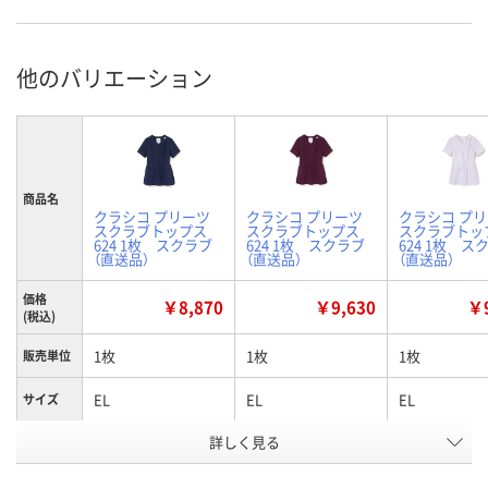
他のバリエーション
商品名
クラシコ プリーツ
クラシコ プリーツ
クラシコ プ
スクラブトップス
スクラブトップス
スクラブトッ
624 1枚 スクラブ
624 1枚 スクラブ
624 1枚 ス
（直送品）
（直送品）
（直送品）
価格
￥8,870
￥9,630
￥9
(税込)
1枚
1枚
1枚
販売単位
EL
EL
EL
サイズ
詳しく見る
ディープネイビー
バーガンディー
ブルーラベン
カラー
ホワイト