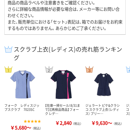
商品の商品ラベルや注意書きをご確認ください。
さらに詳細な商品情報が必要な場合は、メーカー等にお問い合
わせください。
また、販売単位における「セット」表記は、箱でのお届けをお約束
するものではありません。あらかじめご了承ください。
スクラブ上衣(レディス)の売れ筋ランキン
グ
フォーク レディスジッ
【在庫一掃セール！8/31ま
ジェラート ピケ&クラシ
ジ
プスクラブ 7023SC
で】【再検品商品】フォー
コ スクラブ上衣（レディ
コ
ク レデ…
ス） プリー…
ス
￥2,840
￥9,630～
（税込）
（税込）
￥5,680～
（税込）