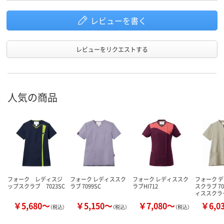
レビューを書く
レビューをリクエストする
人気の商品
フォーク レディスジ
フォーク レディススク
フォーク レディススク
フォーク 
ップスクラブ 7023SC
ラブ 7099SC
ラブHI712
スクラブ 70
ィススクラ
￥5,680～
￥5,150～
￥7,080～
￥6,0
（税込）
（税込）
（税込）