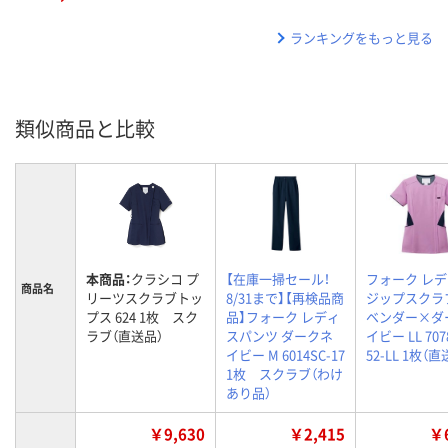
ランキングをもっと見る
類似商品と比較
本商品：
クラシコ プ
【在庫一掃セール！
フォーク レ
商品名
リーツスクラブトッ
8/31まで】【再検品商
ジップスクラ
プス 624 1枚 スク
品】フォーク レディ
ベンダー×ダ
ラブ（直送品）
スパンツ ダークネ
イビー LL 707
イビー M 6014SC-17
52-LL 1枚（
1枚 スクラブ（わけ
あり品）
￥9,630
￥2,415
￥6