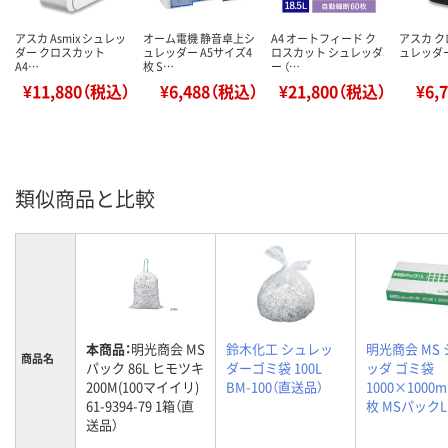
アスカ Asmix シュレッ
オーム電機 静音卓上シ
A4 オートフィード ク
アスカ 
ダー クロスカット
ュレッダー A5サイズ4
ロスカット シュレッダ
ュレッダー 
A4…
枚 S…
ー （…
¥11,880（税込）
¥6,488（税込）
¥21,800（税込）
¥6,
類似商品と比較
本商品：
明光商会 MS
鈴木化工 シュレッ
明光商会 MS
商品名
パック 86L ヒモツキ
ダーゴミ袋 100L
ッダ ゴミ袋
200M(100マイイリ)
BM-100（直送品）
1000×1000m
61-9394-79 1箱（直
枚 MSパックL
送品）