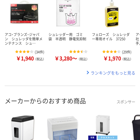
アコ・ブランズ・ジャパ
シュレッダー用 ゴミ
フェローズ シュレッダ
ア
ン シュレッダを簡単メ
袋 半透明 静電気抑制
ー専用オイル 37250
社
ンテナンス シュ…
手
(
34件
)
(
29件
)
￥1,940
￥3,280～
￥1,970
（税込）
（税込）
（税込）
ランキングをもっと見る
メーカーからのおすすめ商品
スポンサー