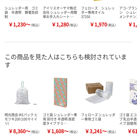
シュレッダー用 ゴミ
アイリスオーヤマ株式
フェローズ シュレッ
アコ・ブラ
袋 半透明 静電気抑
会社 シュレッダー用簡
ダー専用オイル
ン シュレ
制
単お手入れシート …
37250
メンテナン
￥1,230～
￥1,280
￥1,970
￥1,
（税込）
（税込）
（税込）
この商品を見た人はこちらも検討されていま
す
明光商会 MSパック ヒ
ゴミ袋 シュレッダー専
フェローズ シュレッダ
ゴミ袋 エ
モツキ200（100マイイ
用 耳付き 半透明 高密
ー専用ゴミ袋
プ 乳白半透
リ）
度タイプ ケミ…
イプ 詰替用
￥8,360～
￥1,608～
￥3,241～
￥6
（税込）
（税込）
（税込）