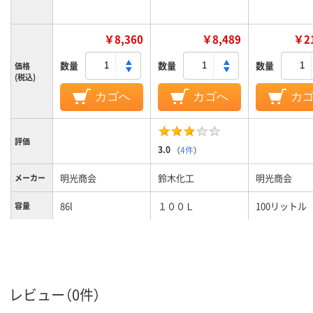
￥8,360
￥8,489
￥21
数量
数量
数量
価格
(税込)
カゴへ
カゴへ
カ
評価
3.0
（
4件
）
明光商会
鈴木化工
明光商会
メーカー
86l
１００Ｌ
100リットル
容量
レビュー（0件）