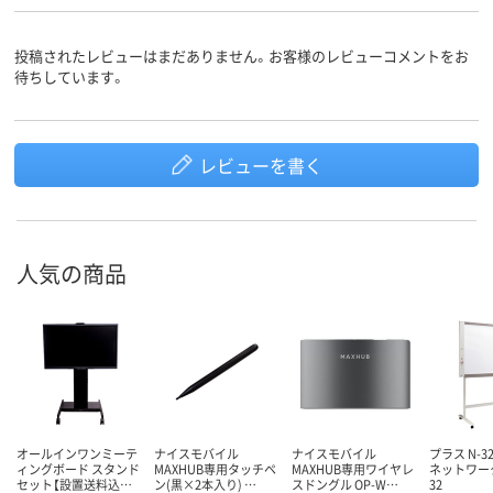
投稿されたレビューはまだありません。お客様のレビューコメントをお
待ちしています。
レビューを書く
人気の商品
オールインワンミーテ
ナイスモバイル
ナイスモバイル
プラス N-
ィングボード スタンド
MAXHUB専用タッチペ
MAXHUB専用ワイヤレ
ネットワーク
セット【設置送料込…
ン(黒×2本入り) …
スドングル OP-W…
32