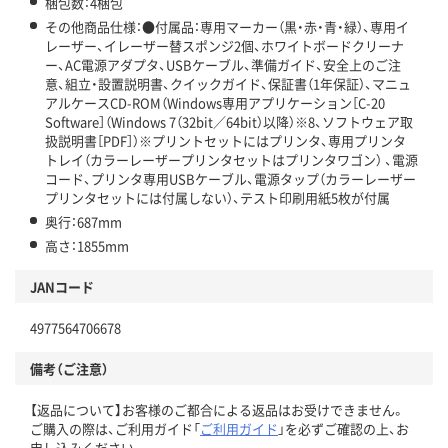
梱包数：4梱包
その他商品仕様：●付属品：専用マーカー（黒・赤・青・緑）、専用イ
レーザー、イレーザー替スポンジ2個、ホワイトボードクリーナ
ー、AC電源アダプタ、USBケーブル、準備ガイド、安全上のご注
意、組立・設置説明書、クイックガイド、保証書（1年保証）、マニュ
アルケースCD-ROM（Windows専用アプリケーション［C-20
Software］（Windows 7（32bit／64bit）以降）※8、ソフトウェア取
扱説明書［PDF］）※プリントセットにはプリンタ、専用プリンタ
トレイ（カラーレーザープリンタセットはプリンタワゴン） 、電源
コード、プリンタ専用USBケーブル、電源タップ（カラーレーザー
プリンタセットには付属しない）、テスト印刷用紙5枚が付属
奥行：687mm
高さ：1855mm
JANコード
4977564706678
備考（ご注意）
【返品について】お客様のご都合による返品はお受けできません。
ご購入の際は、ご利用ガイド「
ご利用ガイド
」を必ずご確認の上、お
申し込みください。