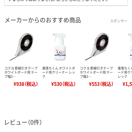
メーカーからのおすすめ商品
スポンサー
コクヨ 罫線引きテープ
激落ちくん ホワイトボ
コクヨ 罫線引きテープ
激落ちく
ホワイトボード用 テー
ード用クリーナー レッ
ホワイトボード用 テー
ード用クリ
プ幅2…
ク
プ幅3…
レック
¥938（税込）
¥530（税込）
¥553（税込）
¥1,
レビュー（0件）