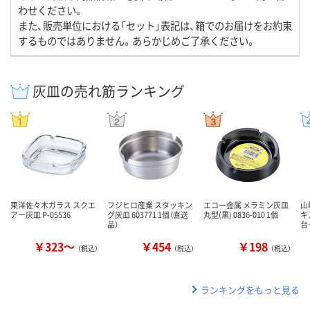
わせください。
また、販売単位における「セット」表記は、箱でのお届けをお約束
するものではありません。あらかじめご了承ください。
灰皿の売れ筋ランキング
東洋佐々木ガラス スクエ
フジヒロ産業 スタッキン
エコー金属 メラミン灰皿
山
アー灰皿 P-05536
グ灰皿 603771 1個（直送
丸型(黒) 0836-010 1個
キ
品）
台
￥323～
￥454
￥198
（税込）
（税込）
（税込）
ランキングをもっと見る