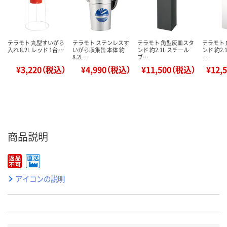
テラモト 丸型すいがら
テラモト ステンレスす
テラモト 角型灰皿スタ
テラモト
入れ 8.2L レッド 1台 …
いがら収集缶 本体 約
ンド 約2.1L スチール
ンド 約2.
8.2L…
ブ…
…
¥3,220（税込）
¥4,990（税込）
¥11,500（税込）
¥12,
商品説明
アイコンの説明