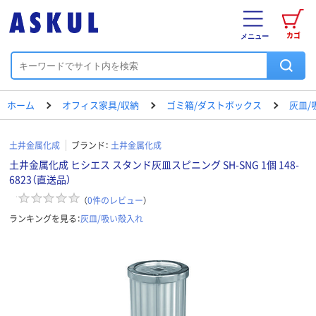
カゴ
メニュー
ホーム
オフィス家具/収納
ゴミ箱/ダストボックス
灰皿/
土井金属化成
ブランド：
土井金属化成
土井金属化成 ヒシエス スタンド灰皿スピニング SH-SNG 1個 148-
6823（直送品）
（
0
件のレビュー
）
ランキングを見る：
灰皿/吸い殻入れ