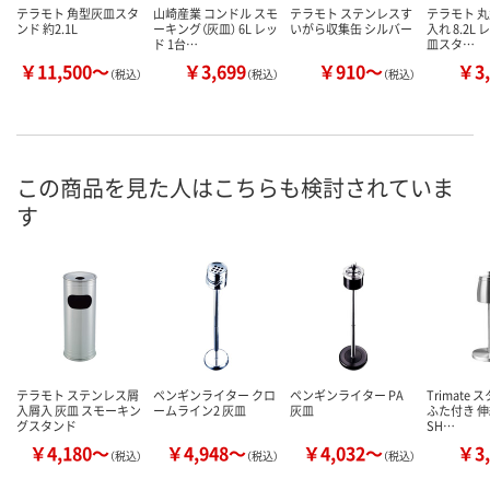
テラモト 角型灰皿スタ
山崎産業 コンドル スモ
テラモト ステンレスす
テラモト 
ンド 約2.1L
ーキング（灰皿） 6L レッ
いがら収集缶 シルバー
入れ 8.2L 
ド 1台…
皿スタ…
￥11,500～
￥3,699
￥910～
￥3,
（税込）
（税込）
（税込）
この商品を見た人はこちらも検討されていま
す
テラモト ステンレス屑
ペンギンライター クロ
ペンギンライター PA
Trimate
入屑入 灰皿 スモーキン
ームライン2 灰皿
灰皿
ふた付き 伸縮
グスタンド
SH…
￥4,180～
￥4,948～
￥4,032～
￥3,
（税込）
（税込）
（税込）