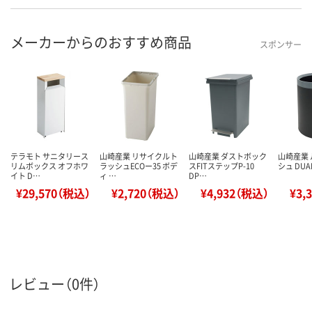
メーカーからのおすすめ商品
スポンサー
テラモト サニタリース
山崎産業 リサイクルト
山崎産業 ダストボック
山崎産業
リムボックス オフホワ
ラッシュECOー35 ボデ
スFITステップP-10
シュ DUAL
イト D…
ィ …
DP…
¥29,570（税込）
¥2,720（税込）
¥4,932（税込）
¥3,
レビュー（0件）