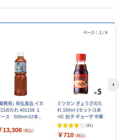
ページ：
1
／
4
次のスライド
「業務用」 和弘食品 イカ
ミツカン ぎょうざのた
万能丼たれ 1
ロのたれ 401158 １
れ 150ml 1セット（1本
ミツカン 
ケース 500ml×12本
×5） 餃子 ギョーザ 中華
カツ丼 天丼
常温（直送品）
丼） 業務用
(
41
)
￥13,306
￥558
（税込）
（
￥710
（税込）