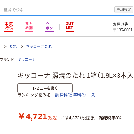
詳細設定
お届け先
〒135-0061
ス
たれ
キッコーナ たれ
ブランド
キッコーナ
キッコーナ 照焼のたれ 1箱（1.8L×3本
レビューを書く
ランキングをみる
調味料/香辛料/ソース
￥4,721
／￥4,372（税抜き）
軽減税率8%
（税込）