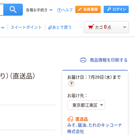
ヘルプ
各種お手続き
0
スイートポイント
あとで買う
カゴ
点
商品情報を印刷する
入り）（直送品）
お届け日：7月29日（水）まで
お届け先：
直送品
みそ、醤油、たれのキッコーナ
株式会社