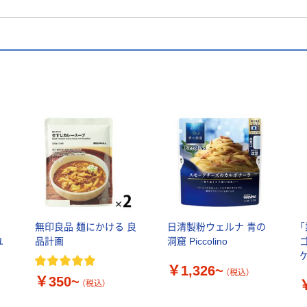
用
無印良品 麺にかける 良
日清製粉ウェルナ 青の
ユ
品計画
洞窟 Piccolino
ゴ
￥1,326~
（税込）
￥350~
（税込）