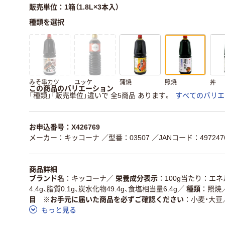
販売単位：1箱（1.8L×3本入）
種類を選択
みそ串カツ
ユッケ
蒲焼
照焼
丼
この商品のバリエーション
「種類」「販売単位」違いで 全5商品 あります。
すべてのバリエ
お申込番号：X426769
メーカー：キッコーナ
／型番：03507
／JANコード：4972476
商品詳細
ブランド名
キッコーナ
／
栄養成分表示
100g当たり：エネ
4.4g、脂質0.1g、炭水化物49.4g、食塩相当量6.4g
／
種類
照焼
目 ※お手元に届いた商品を必ずご確認ください
小麦・大豆
もっと見る