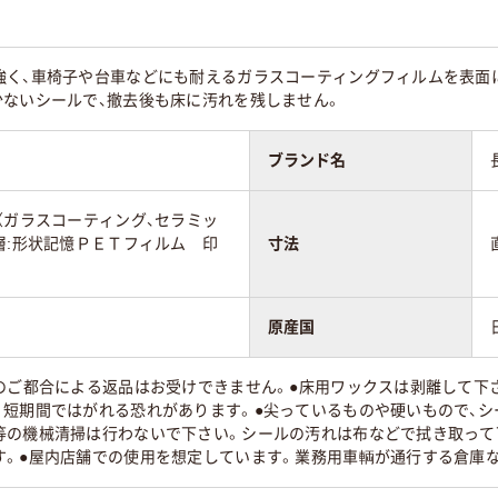
強く、車椅子や台車などにも耐えるガラスコーティングフィルムを表面
少ないシールで、撤去後も床に汚れを残しません。
ブランド名
（ガラスコーティング、セラミッ
層:形状記憶ＰＥＴフィルム 印
寸法
原産国
様のご都合による返品はお受けできません。●床用ワックスは剥離して下
。短期間ではがれる恐れがあります。●尖っているものや硬いもので、シ
等の機械清掃は行わないで下さい。シールの汚れは布などで拭き取って
す。●屋内店舗での使用を想定しています。業務用車輌が通行する倉庫