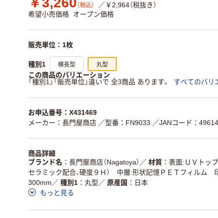
￥3,260
／￥2,964（税抜き）
（税込）
希望小売価格
オープン価格
販売単位：1枚
横長型
丸型
種別1
この商品のバリエーション
「種別1」「販売単位」違いで 全3商品 あります。
すべてのバリ
お申込番号：X431469
メーカー：長門屋商店
／型番：FN9033
／JANコード：496141
商品詳細
ブランド名
長門屋商店（Nagatoya）
／
材質
表面:ＵＶトッ
セラミック配合、硬度９Ｈ） 中層:形状記憶ＰＥＴフィルム 
300mm
／
種別1
丸型
／
原産国
日本
もっと見る