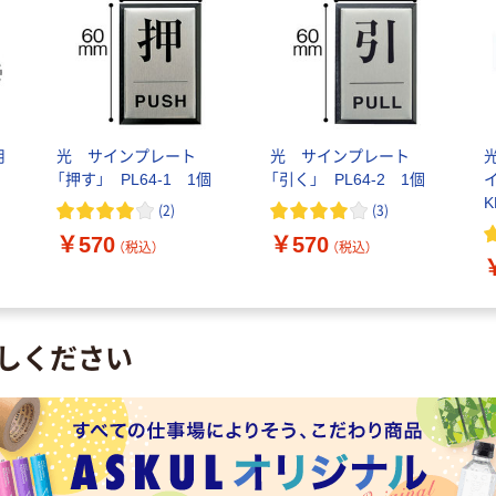
用
光 サインプレート
光 サインプレート
「押す」 PL64-1 1個
「引く」 PL64-2 1個
イ
K
(
2
)
(
3
)
￥570
￥570
（税込）
（税込）
しください