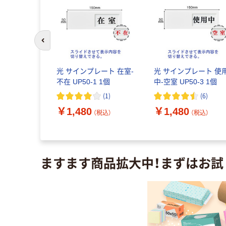
前のスライドへ
N210 フロ
光 サインプレート 在室-
光 サインプレート 使
ル一旦停止
不在 UP50-1 1個
中-空室 UP50-3 1個
(
1
)
(
6
)
(
1
)
￥1,480
￥1,480
（税込）
（税込）
（税込）
ますます商品拡大中！まずはお試