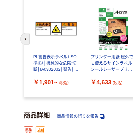
前のスライドへ
PL警告表示ラベル（ISO
プリンター用紙 屋外
準拠）│機械的な危険:切
も使えるサインラベル
断│IA0902832│警告│L
シールレーザープリン
サイズ
タ フロア用保護カバ
￥1,901~
￥4,633
付きタイプ6セット
（税込）
（税込）
00516348 1ケース(1個
（直送品）
商品詳細
商品情報の誤りを報告