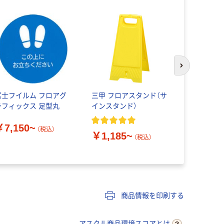
人気商品
次のスライド
富士フイルム フロアグ
三甲 フロアスタンド（サ
ユニット 
ラフィックス 足型丸
インスタンド）
ト A4縦 83
￥7,150~
（税込）
￥1,185~
￥1,280
（税込）
商品情報を印刷する
アスクル商品環境スコアとは