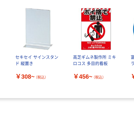
で
セキセイ サインスタン
高芝ギムネ製作所 ミキ
ド 縦置き
ロコス 多目的看板
￥308~
￥456~
ー
（税込）
（税込）
)