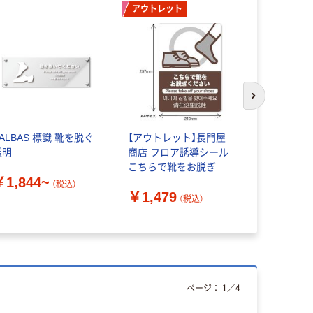
アウトレット
次のスライド
ALBAS 標識 靴を脱ぐ
【アウトレット】長門屋
ユニット（UN
透明
商店 フロア誘導シール
識 821
こちらで靴をお脱ぎく
￥1,844~
ださい A4判 FN9032 1
（税込）
￥1,602
￥1,479
枚
（税込）
ページ：
1
／
4