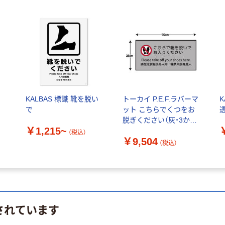
ぐ
KALBAS 標識 靴を脱い
トーカイ P.E.F.ラバーマ
K
で
ット こちらでくつをお
脱ぎください（灰・3か
￥1,215~
国）35×70cm
（税込）
￥9,504
FP916（350_700）（直送
（税込）
品）
されています