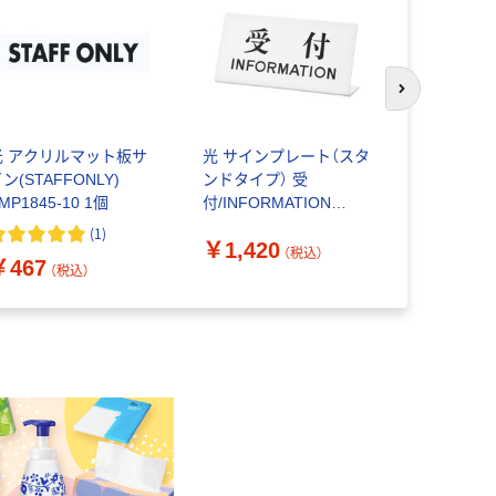
次のスライド
光 アクリルマット板サ
光 サインプレート（スタ
光 サイ
ン(STAFFONLY)
ンドタイプ） 受
「トイレ 女
MP1845-10 1個
付/INFORMATION
2 1個
UP102-4 1個
(
1
)
￥1,420
（税込）
￥467
￥1,060
（税込）