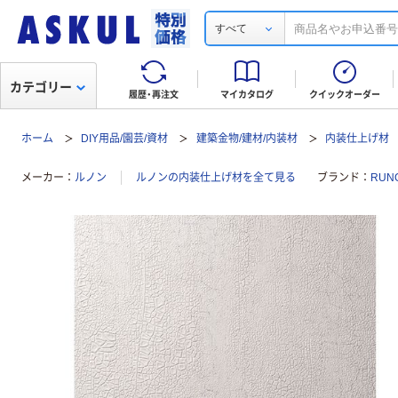
すべて
カテゴリー
履歴・再注文
マイカタログ
クイックオーダー
ホーム
DIY用品/園芸/資材
建築金物/建材/内装材
内装仕上げ材
メーカー
ルノン
ルノンの内装仕上げ材を全て見る
ブランド
RUN