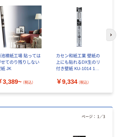
次のスライド
菊池襖紙工場 貼っては
カセン和紙工業 壁紙の
カセン和紙
がせてのり残りしない
上にも貼れるDX生のリ
式貼っては
紙 JK
付き壁紙 KU-1014 1個
ース壁紙 KF
（直送品）
（直送品）
￥3,389~
￥9,334
￥4,928
（税込）
（税込）
ページ：
1
／
3