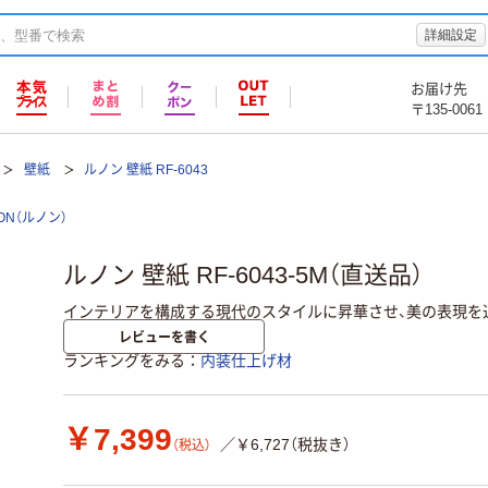
詳細設定
お届け先
〒135-0061
壁紙
ルノン 壁紙 RF-6043
ON（ルノン）
ルノン 壁紙 RF-6043-5M（直送品）
インテリアを構成する現代のスタイルに昇華させ、美の表現を
レビューを書く
ランキングをみる
内装仕上げ材
￥7,399
／￥6,727（税抜き）
（税込）