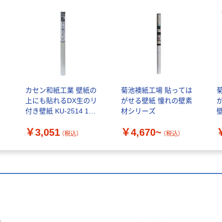
カセン和紙工業 壁紙の
菊池襖紙工場 貼っては
上にも貼れるDX生のリ
がせる壁紙 憧れの壁素
付き壁紙 KU-2514 1個
材シリーズ
壁
（直送品）
￥3,051
￥4,670~
（税込）
（税込）