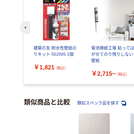
前のスライドへ
建築の友 耐水性壁紙の
菊池襖紙工場 貼って
りキット 552005 1個
がせてのり残りしない
壁紙
￥1,821
（税込）
￥2,715~
（税込）
類似商品と比較
類似スペック品を探す