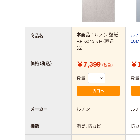
本商品：
ルノン 壁紙
ルノン
商品名
RF-6043-5M（直送
10
品）
￥7,399
￥1
価格（税込）
（税込）
数量
数量
カゴへ
メーカー
ルノン
ルノ
機能
消臭、防カビ
防カ