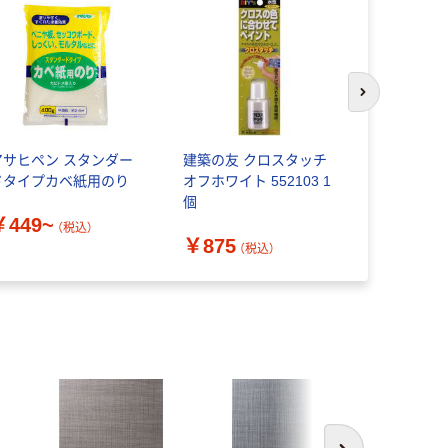
次のスライド
アサヒペン スタンダー
建築の友 クロスタッチ
アサヒペン
ドタイプカベ紙用のり
オフホワイト 552103 1
面テープ 5
個
KPT-7 1
￥449~
（税込）
￥875
￥983
（税込）
（