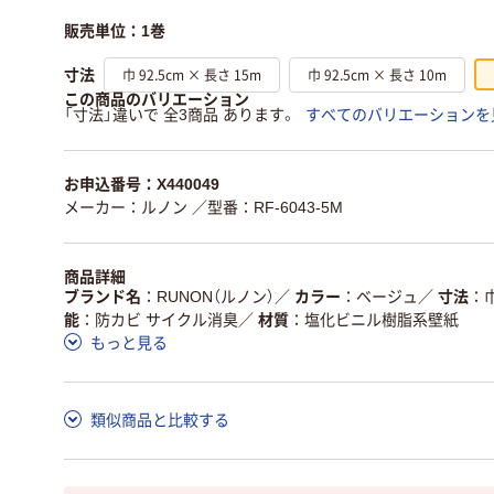
販売単位：1巻
巾 92.5cm × 長さ 15m
巾 92.5cm × 長さ 10m
寸法
この商品のバリエーション
「寸法」違いで 全3商品 あります。
すべてのバリエーションを
お申込番号：X440049
メーカー：ルノン
／型番：RF-6043-5M
商品詳細
ブランド名
RUNON（ルノン）
／
カラー
ベージュ
／
寸法
巾
能
防カビ サイクル消臭
／
材質
塩化ビニル樹脂系壁紙
もっと見る
類似商品と比較する