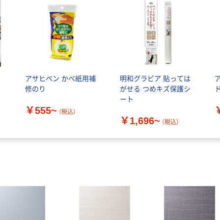
は
アサヒペン かべ紙用補
明和グラビア 貼っては
修のり
がせる つめキズ保護シ
ート
￥555~
（税込）
￥1,696~
（税込）