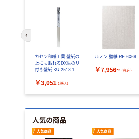
前のスライドへ
業 シール
カセン和紙工業 壁紙の
ルノン 壁紙 RF-6068
がせるフリ
上にも貼れるDX生のリ
￥7,956~
9152 1個
付き壁紙 KU-2513 1個
（税込）
（直送品）
￥3,051
（税込）
（税込）
人気の商品
人気商品
人気商品