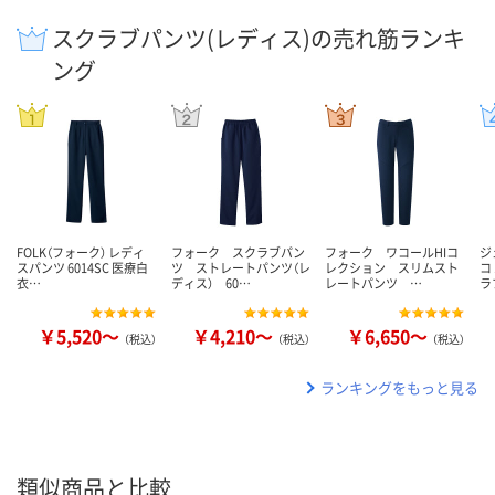
スクラブパンツ(レディス)の売れ筋ランキ
ング
FOLK（フォーク） レディ
フォーク スクラブパン
フォーク ワコールHIコ
ジ
スパンツ 6014SC 医療白
ツ ストレートパンツ（レ
レクション スリムスト
コ
衣…
ディス） 60…
レートパンツ …
ラ
￥5,520～
￥4,210～
￥6,650～
（税込）
（税込）
（税込）
ランキングをもっと見る
類似商品と比較