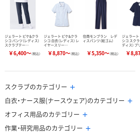
数量
数量
数量
カゴへ
カゴへ
カ
ジェラート ピケ&クラ
ジェラート ピケ&クラ
住商モンブラン レデ
ジェラート
シコ パンツ（レディス）
シコ 白衣（レディス） レ
ィスパンツ（総ゴム）
シコ スクラ
スクラブテー…
イヤースリー…
ディス） プ
￥6,400～
￥8,870～
￥5,350～
￥8,8
（税込）
（税込）
（税込）
スクラブのカテゴリー
白衣・ナース服(ナースウェア)のカテゴリー
オフィス用品のカテゴリー
作業・研究用品のカテゴリー