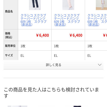
商品名
クラシコ スクラブ
クラシコ スクラブ
クラシコ ス
テーパードパンツ
テーパードパンツ
テーパードパ
609 1枚 スクラブ
609 1枚 スクラブ
609 1枚 ス
（直送品）
（直送品）
（直送品）
価格
￥6,400
￥6,400
￥6
(税込)
1枚
1枚
1枚
販売単位
EL
EL
EL
サイズ
詳しく見る
ディープネイビー
ピンク
ブルーラベン
カラー
お申込番
X318233
X318240
X634868
号
直送品
直送品
直送品
在庫
この商品を見た人はこちらも検討されていま
す
8月19日（水）まで
8月19日（水）まで
8月19日（水）
お届け日