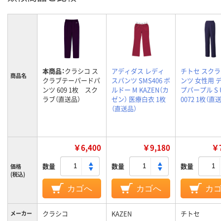
本商品：
クラシコ ス
アディダス レディ
チトセ スク
商品名
クラブテーパードパ
スパンツ SMS406 ボ
ンツ 女性用 
ンツ 609 1枚 スク
ルドー M KAZEN（カ
プパープル S 
ラブ（直送品）
ゼン） 医療白衣 1枚
0072 1枚（直
（直送品）
￥6,400
￥9,180
￥7
数量
数量
数量
価格
(税込)
カゴへ
カゴへ
カ
クラシコ
KAZEN
チトセ
メーカー