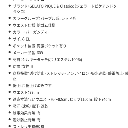
ブランド：GELATO PIQUE & Classico（ジェラートピケアンドク
ラシコ）
カラーグループ：パープル系、レッド系
ウエスト仕様：総ゴム仕様
カラー：バーガンディー
サイズ：EL
ポケット位置：両腰ポケット有り
メーカー品番：609
材質：シルキータッチ(ポリエステル100%)
対象：女性用
商品特徴：透け防止・ストレッチ・ノンアイロン・吸水速乾・静電防止・
止
裾上げ：裾上げ済みです。
ウエスト：77cm
適応寸法：EL：ウエスト76～82cm、ヒップ110cm、股下74cm
吸汗・速乾：吸汗・速乾
制電効果有無：有
透け防止有無：有
ストレッチ有無：有