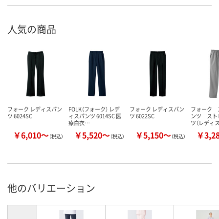
人気の商品
フォーク レディスパン
FOLK（フォーク） レデ
フォーク レディスパン
フォーク 
ツ 6024SC
ィスパンツ 6014SC 医
ツ 6022SC
ンツ スト
療白衣…
ツ（レディス
￥6,010～
￥5,520～
￥5,150～
￥3,2
（税込）
（税込）
（税込）
他のバリエーション