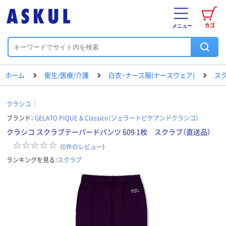
カゴ
メニュー
ホーム
衛生/医療/介護
白衣・ナース服(ナースウェア)
ス
クラシコ
ブランド：
GELATO PIQUE & Classico（ジェラートピケアンドクラシコ）
クラシコ スクラブテーパードパンツ 609 1枚 スクラブ（直送品）
（
0
件のレビュー
）
ランキングを見る：
スクラブ