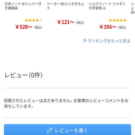
日本ノート Wジッパー付
トーヨー B5らくがきちょ
ショウワノート ジャポニ
シ
き連絡袋
う
カ学習帳 JL
ょ
B
￥121～
（税込）
￥528～
￥356～
（税込）
（税込）
ランキングをもっと見る
レビュー（0件）
投稿されたレビューはまだありません。お客様のレビューコメントをお
待ちしています。
レビューを書く