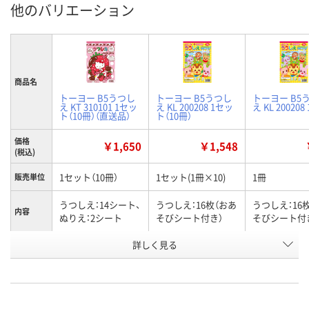
他のバリエーション
商品名
トーヨー B5うつし
トーヨー B5うつし
トーヨー B5
え KT 310101 1セッ
え KL 200208 1セッ
え KL 200208
ト（10冊）（直送品）
ト（10冊）
価格
￥1,650
￥1,548
(税込)
1セット（10冊）
1セット(1冊×10)
1冊
販売単位
うつしえ：14シート、
うつしえ：16枚（おあ
うつしえ：16
内容
ぬりえ：2シート
そびシート付き）
そびシート付
お申込番
詳しく見る
J661002
J660994
XE55893
号
直送品
入荷待ち
6点
在庫
ご注文後、お届けに