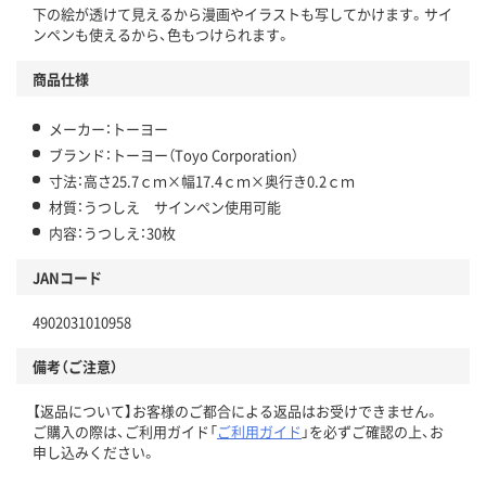
下の絵が透けて見えるから漫画やイラストも写してかけます。サイ
ンペンも使えるから、色もつけられます。
商品仕様
メーカー：トーヨー
ブランド：トーヨー（Toyo Corporation）
寸法：高さ25.7ｃｍ×幅17.4ｃｍ×奥行き0.2ｃｍ
材質：うつしえ サインペン使用可能
内容：うつしえ：30枚
JANコード
4902031010958
備考（ご注意）
【返品について】お客様のご都合による返品はお受けできません。
ご購入の際は、ご利用ガイド「
ご利用ガイド
」を必ずご確認の上、お
申し込みください。