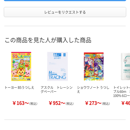
レビューをリクエストする
この商品を見た人が購入した商品
トーヨー B5うつしえ
アスクル トレーシン
ショウワノート うつし
トイレット
グペーパー
え
ブル60ｍ
100% 6ロ
￥163～
￥952～
￥273～
￥4
（税込）
（税込）
（税込）