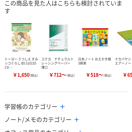
この商品を見た人はこちらも検討されていま
ついてご連絡いたし
8月13日（木）
お届け日
す
ます
数量
数量
メーカー都合により
販売停止中です
カゴへ
カ
トーヨー うつしえ すみ
コクヨ ナチュラルト
日本ノート おえかき帳
ナカバヤシ
っコぐらし B5 310155
レーシングペーパー
3冊束
エアーノー
1セ…
薄口
￥1,650
￥712～
￥518～
￥6
（税込）
（税込）
（税込）
学習帳のカテゴリー
ノート/メモのカテゴリー