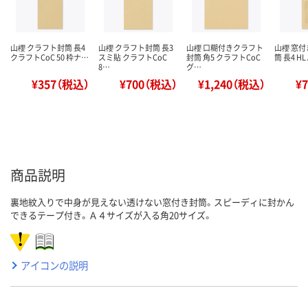
山櫻 クラフト封筒 長4
山櫻 クラフト封筒 長3
山櫻 口糊付きクラフト
山櫻 窓
クラフトCoC 50 枠ナ…
スミ貼 クラフトCoC
封筒 角5 クラフトCoC
筒 長4 H
8…
グ…
¥357（税込）
¥700（税込）
¥1,240（税込）
¥
商品説明
裏地紋入りで中身が見えない透けない窓付き封筒。スピーディに封かん
できるテープ付き。Ａ４サイズが入る角20サイズ。
アイコンの説明