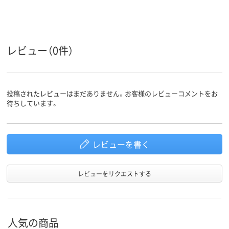
なし
なし
なし
〒枠
あり
あり
あり
窓の有無
レビュー（0件）
留め具の
なし
なし
なし
有無
封筒裏面
センター貼り
センター貼り
センター貼り
の貼り方
投稿されたレビューはまだありません。お客様のレビューコメントをお
アスクル
待ちしています。
商品環境
スコア
レビューを書く
レビューをリクエストする
人気の商品