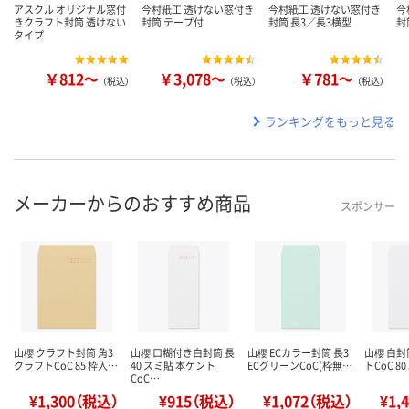
アスクル オリジナル窓付
今村紙工 透けない窓付き
今村紙工 透けない窓付き
今
きクラフト封筒 透けない
封筒 テープ付
封筒 長3／長3横型
封
タイプ
￥812～
￥3,078～
￥781～
（税込）
（税込）
（税込）
ランキングをもっと見る
メーカーからのおすすめ商品
スポンサー
山櫻 クラフト封筒 角3
山櫻 口糊付き白封筒 長
山櫻 ECカラー封筒 長3
山櫻 白封
クラフトCoC 85 枠入…
40 スミ貼 本ケント
ECグリーンCoC(枠無…
トCoC 80
CoC…
¥1,300（税込）
¥915（税込）
¥1,072（税込）
¥1,