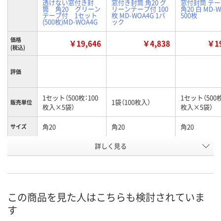
透けない窓付き封
窓付き封筒 角20 グ
窓付封筒 テ
筒 角20 グリーン
リーンテープ付 100
角20 白 MD-
テープ付 1セット
枚 MD-WOA4G 1パ
500枚
(500枚)MD-WOA4G
ック
価格
￥19,646
￥4,838
￥19
(税込)
評価
1セット（500枚：100
1セット（500枚
1袋（100枚入）
販売単位
枚入×5袋）
枚入×5袋）
角20
角20
角20
サイズ
詳しく見る
グリーン
グリーン
白
カラー
お申込番
X856297
X760229
5439378
号
3点
あり
あり
在庫
この商品を見た人はこちらも検討されていま
す
8月9日（日）
8月9日（日）
8月9日（日）
お届け日