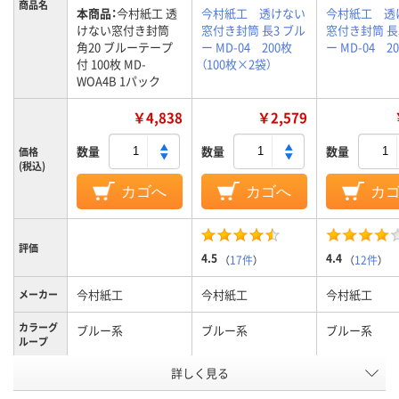
商品名
本商品：
今村紙工 透
今村紙工 透けない
今村紙工 透
けない窓付き封筒
窓付き封筒 長3 ブル
窓付き封筒 長
角20 ブルーテープ
ー MD-04 200枚
ー MD-04 2
付 100枚 MD-
（100枚×2袋）
WOA4B 1パック
￥4,838
￥2,579
数量
数量
数量
価格
(税込)
カゴへ
カゴへ
カ
評価
4.5
4.4
（
17件
）
（
12件
）
今村紙工
今村紙工
今村紙工
メーカー
カラーグ
ブルー系
ブルー系
ブルー系
ループ
テープ/接
詳しく見る
テープ付
テープなし
テープなし
着