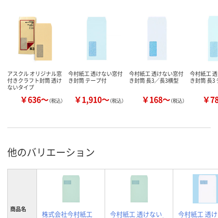
アスクル オリジナル窓
今村紙工 透けない窓付
今村紙工 透けない窓付
今村紙工 
付きクラフト封筒 透け
き封筒 テープ付
き封筒 長3／長3横型
き封筒 長3
ないタイプ
￥636～
￥1,910～
￥168～
￥7
（税込）
（税込）
（税込）
他のバリエーション
商品名
株式会社今村紙工
今村紙工 透けない
今村紙工 透