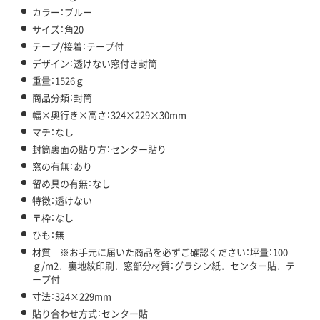
カラー：ブルー
サイズ：角20
テープ/接着：テープ付
デザイン：透けない窓付き封筒
重量：1526ｇ
商品分類：封筒
幅×奥行き×高さ：324×229×30mm
マチ：なし
封筒裏面の貼り方：センター貼り
窓の有無：あり
留め具の有無：なし
特徴：透けない
〒枠：なし
ひも：無
材質 ※お手元に届いた商品を必ずご確認ください：坪量：100
ｇ/m2．裏地紋印刷．窓部分材質：グラシン紙．センター貼．テ
ープ付
寸法：324×229mm
貼り合わせ方式：センター貼