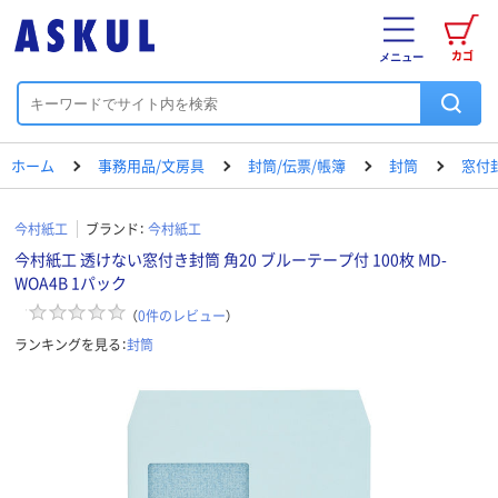
カゴ
メニュー
ホーム
事務用品/文房具
封筒/伝票/帳簿
封筒
窓付
今村紙工
ブランド：
今村紙工
今村紙工 透けない窓付き封筒 角20 ブルーテープ付 100枚 MD-
WOA4B 1パック
（
0
件のレビュー
）
ランキングを見る：
封筒