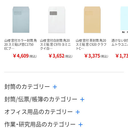
数量
数量
数量
カゴへ
カゴへ
カ
山櫻 窓付カラー封筒 角
山櫻 窓付白封筒 角20
山櫻 窓付 茶封筒 角20
透けない封
20 スミ貼LP窓C1750
スミ貼 窓 C970 ヨミニ
スミ貼 窓 C920 クラフ
ムトウユニ
ECブ…
クイ白…
トC…
￥4,609
￥3,652
￥3,375
￥1,7
（税込）
（税込）
（税込）
封筒のカテゴリー
封筒/伝票/帳簿のカテゴリー
オフィス用品のカテゴリー
作業・研究用品のカテゴリー