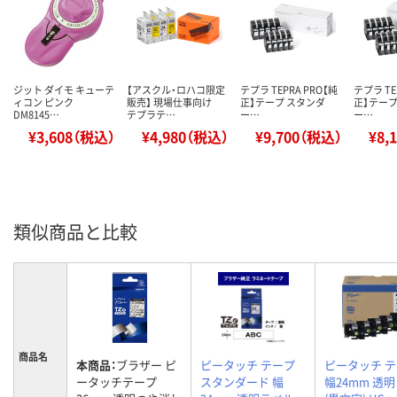
ジット ダイモ キューテ
【アスクル・ロハコ限定
テプラ TEPRA PRO【純
テプラ TE
ィコン ピンク
販売】 現場仕事向け
正】テープ スタンダ
正】テープ
DM8145…
テプラテ…
ー…
ー…
¥3,608（税込）
¥4,980（税込）
¥9,700（税込）
¥8,
類似商品と比較
商品名
本商品：
ブラザー ピ
ピータッチ テープ
ピータッチ 
ータッチテープ
スタンダード 幅
幅24mm 透