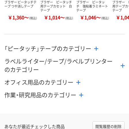
ブラザー ピータッチテ
ブラザー ピータッチ
ブラザー ピータッ
ブラザー 
ープ つや消しテープ
用テープカセット 白
チ 強粘着ラミネート
用テープカ
テープ
テープ
テープ
￥1,360～
￥1,014～
￥1,046～
￥1,0
（税込）
（税込）
（税込）
「ピータッチ」テープのカテゴリー
ラベルライター/テープ/ラベルプリンター
のカテゴリー
オフィス用品のカテゴリー
作業・研究用品のカテゴリー
あなたが最近チェックした商品
閲覧履歴の削除