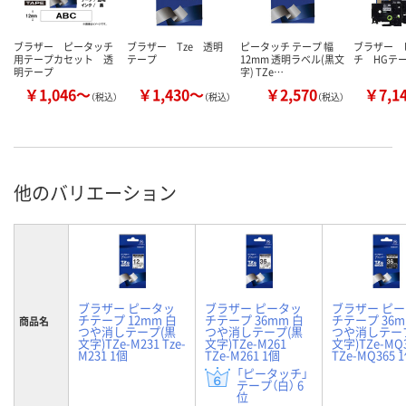
ブラザー ピータッチ
ブラザー Tze 透明
ピータッチ テープ 幅
ブラザー 
用テープカセット 透
テープ
12mm 透明ラベル(黒文
チ HGテ
明テープ
字) TZe…
￥1,046～
￥1,430～
￥2,570
￥7,1
（税込）
（税込）
（税込）
他のバリエーション
ブラザー ピータッ
ブラザー ピータッ
ブラザー ピ
チテープ 12mm 白
チテープ 36mm 白
チテープ 36m
商品名
つや消しテープ(黒
つや消しテープ(黒
つや消しテー
文字)TZe-M231 Tze-
文字)TZe-M261
文字)TZe-MQ
M231 1個
TZe-M261 1個
TZe-MQ365 
「ピータッチ」
テープ（白） 6
位