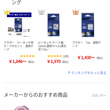
ング
ブラザー ピータッチ用
ピータッチ テープ 幅
ブラザー Tze 透明テ
テープカセット 透明テ
12mm 透明ラベル(黒文
ープ
ープ
字) TZe…
(
1件
)
￥1,430～
（税込）
￥1,046～
￥2,570
（税込）
（税込）
ランキングをもっと見る
メーカーからのおすすめ商品
スポンサー