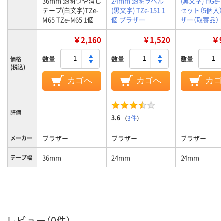
36mm 透明つや消し
24mm 透明ラベル
(黒文字) HGe-1
テープ(白文字)TZe-
(黒文字) TZe-151 1
セット（5個入
M65 TZe-M65 1個
個 ブラザー
ザー（取寄品）
￥2,160
￥1,520
￥9
数量
数量
数量
価格
(税込)
カゴへ
カゴへ
カ
評価
3.6
（
3件
）
ブラザー
ブラザー
ブラザー
メーカー
36mm
24mm
24mm
テープ幅
白
黒
黒
文字色
104g
質量
透明
透明
テープ色
レビュー（0件）