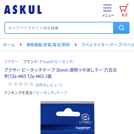
カゴ
メニュー
ホーム
事務機器/家電/電池/照明
ラベルライター/テープ/ラベ
ブラザー
ブランド：
P-touch（ピータッチ）
ブラザー ピータッチテープ 36mm 透明つや消しテープ(白文
字)TZe-M65 TZe-M65 1個
（
0
件のレビュー
）
ランキングを見る：
「ピータッチ」テープ