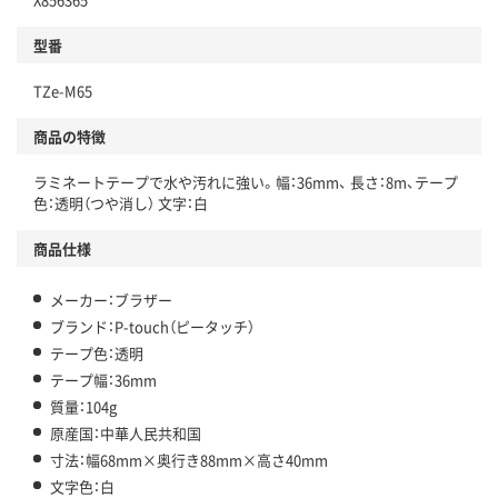
型番
TZe-M65
商品の特徴
ラミネートテープで水や汚れに強い。幅：36mm、 長さ：8m、テープ
色：透明（つや消し） 文字：白
商品仕様
メーカー：ブラザー
ブランド：P-touch（ピータッチ）
テープ色：透明
テープ幅：36mm
質量：104g
原産国：中華人民共和国
寸法：幅68mm×奥行き88mm×高さ40mm
文字色：白