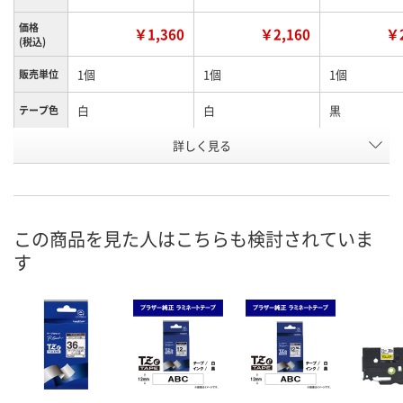
価格
￥1,360
￥2,160
￥2
(税込)
1個
1個
1個
販売単位
白
白
黒
テープ色
詳しく見る
12mm
36mm
36mm
テープ幅
お申込番
X856363
X856364
X856366
号
3点
あり
2点
在庫
この商品を見た人はこちらも検討されていま
す
8月11日（火）
8月11日（火）
8月11日（火）
お届け日
数量
数量
数量
カゴへ
カゴへ
カ